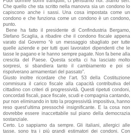
Puoi dormire sonni tranquilli, ci pensiamo noi. Siamo seri.
Che quello che sta scritto nella manovra sia un condono lo
capiscono anche i sassi. Una cosa impostata come un
condono e che funziona come un condono è un condono,
punto.
Bene ha fatto il presidente di Confindustria Bergamo,
Stefano Scaglia, a ribadire che il condono fiscale appena
varato dal Governo “è un messaggio sbagliato per tutte
quelle aziende e per tutti quei lavoratori dipendenti che le
tasse le pagano e le hanno sempre pagate. Non fa bene alla
crescita del Paese. Questa scelta ci ha lasciato molto
sorpresi, si sbandiera tanto il cambiamento e poi si
rispolverano armamentari del passato”.
Giusto inoltre ricordare che l’art. 53 della Costituzione
commisura il carico fiscale alla capacità contributiva del
cittadino con criteri di progressività. Questi ripetuti condoni,
concordati fiscali, pace fiscale, scudi e compagnia cantando,
pur non eliminando in toto la progressività impositiva, hanno
reso quest’ultima pressoché insignificante. E la cosa non
dovrebbe essere inaccettabile sul piano della democrazia
sostanziale.
Certo. Lo sappiamo da sempre. Gli italiani, allergici alle
tasse, sono tra i più grandi estimatori dei condoni. Con