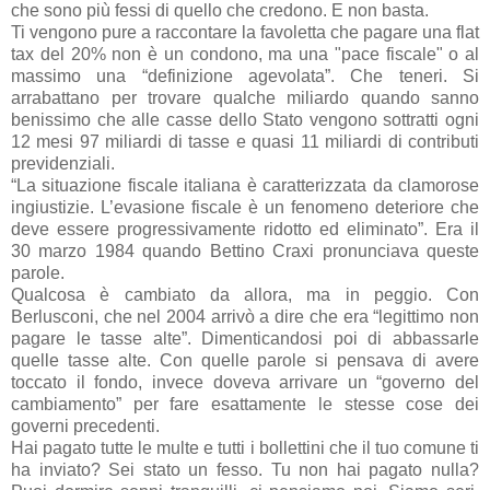
che sono più fessi di quello che credono. E non basta.
Ti vengono pure a raccontare la favoletta che pagare una flat
tax del 20% non è un condono, ma una "pace fiscale" o al
massimo una “definizione agevolata”. Che teneri. Si
arrabattano per trovare qualche miliardo quando sanno
benissimo che alle casse dello Stato vengono sottratti ogni
12 mesi 97 miliardi di tasse e quasi 11 miliardi di contributi
previdenziali.
“La situazione fiscale italiana è caratterizzata da clamorose
ingiustizie. L’evasione fiscale è un fenomeno deteriore che
deve essere progressivamente ridotto ed eliminato”. Era il
30 marzo 1984 quando Bettino Craxi pronunciava queste
parole.
Qualcosa è cambiato da allora, ma in peggio. Con
Berlusconi, che nel 2004 arrivò a dire che era “legittimo non
pagare le tasse alte”. Dimenticandosi poi di abbassarle
quelle tasse alte. Con quelle parole si pensava di avere
toccato il fondo, invece doveva arrivare un “governo del
cambiamento” per fare esattamente le stesse cose dei
governi precedenti.
Hai pagato tutte le multe e tutti i bollettini che il tuo comune ti
ha inviato? Sei stato un fesso. Tu non hai pagato nulla?