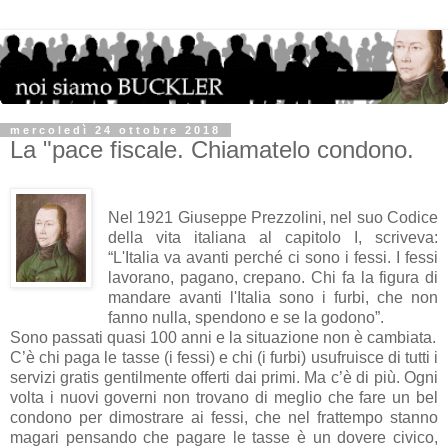
mercoledì 24 ottobre 2018
La "pace fiscale. Chiamatelo condono.
Nel 1921 Giuseppe Prezzolini, nel suo Codice
della vita italiana al capitolo I, scriveva:
“L'Italia va avanti perché ci sono i fessi. I fessi
lavorano, pagano, crepano. Chi fa la figura di
mandare avanti l'Italia sono i furbi, che non
fanno nulla, spendono e se la godono”.
Sono passati quasi 100 anni e la situazione non è cambiata.
C’è chi paga le tasse (i fessi) e chi (i furbi) usufruisce di tutti i
servizi gratis gentilmente offerti dai primi. Ma c’è di più. Ogni
volta i nuovi governi non trovano di meglio che fare un bel
condono per dimostrare ai fessi, che nel frattempo stanno
magari pensando che pagare le tasse è un dovere civico,