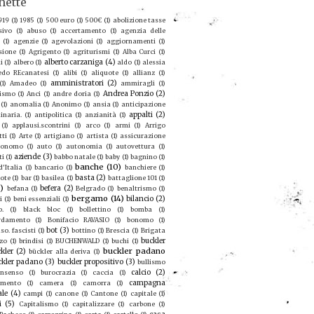
hette
919
(1)
1985
(1)
500 euro
(1)
500€
(1)
abolizione tasse
sivo
(1)
abuso
(1)
accertamento
(1)
agenzia delle
(1)
agenzie
(1)
agevolazioni
(1)
aggiornamenti
(1)
sione
(1)
Agrigento
(1)
agriturismi
(1)
Alba Curci
(1)
alberto carzaniga
(4)
i
(1)
albero
(1)
aldo
(1)
alessia
redo REcanatesi
(1)
alibi
(1)
aliquote
(1)
allianz
(1)
amministratori
(2)
(1)
Amadeo
(1)
ammiragli
(1)
Andrea Ponzio
(2)
ismo
(1)
Anci
(1)
andre doria
(1)
(1)
anomalia
(1)
Anonimo
(1)
ansia
(1)
anticipazione
appalti
(2)
inaria.
(1)
antipolitica
(1)
anzianità
(1)
(1)
applausi.scontrini
(1)
arco
(1)
armi
(1)
Arrigo
tti
(1)
Arte
(1)
artigiano
(1)
artista
(1)
assicurazione
ronomo
(1)
auto
(1)
autonomia
(1)
autovettura
(1)
aziende
(3)
ti
(1)
babbo natale
(1)
baby
(1)
bagnino
(1)
banche
(10)
'Italia
(1)
bancario
(1)
banchiere
(1)
basta
(2)
ote
(1)
bar
(1)
basilea
(1)
battaglione 101
(1)
9)
befera
(2)
befana
(1)
Belgrado
(1)
benaltrismo
(1)
bergamo
(14)
bilancio
(2)
i
(1)
beni essenziali
(1)
o.
(1)
black bloc
(1)
bollettino
(1)
bomba
(1)
rdamento
(1)
Bonifacio RAVASIO
(1)
bonomo
(1)
bot
(3)
so. fascisti
(1)
bottino
(1)
Brescia
(1)
Brigata
buckler
zo
(1)
brindisi
(1)
BUCHENWALD
(1)
buchi
(1)
buckler padano
kler
(2)
bückler alla deriva
(1)
ckler padano
(3)
buckler propositivo
(3)
bullismo
calcio
(2)
nsenso
(1)
burocrazia
(1)
caccia
(1)
campagna
amento
(1)
camera
(1)
camorra
(1)
ale
(4)
campi
(1)
canone
(1)
Cantone
(1)
capitale
(1)
i
(5)
Capitalismo
(1)
capitalizzare
(1)
carbone
(1)