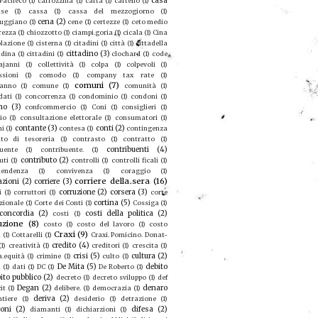
casa
 Pacheco
(1)
carrozzina
(1)
carta
(1)
cartello
(1)
se
(1)
cassa
(1)
cassa del mezzogiorno
(1)
cena
(2)
ruggiano
(1)
cene
(1)
certezze
(1)
ceto medio
rezza
(1)
chiozzotto
(1)
ciampi.goria
(1)
cicala
(1)
Cina
olazione
(1)
cisterna
(1)
citadini
(1)
città
(1)
cittadella
cittadino
(3)
adina
(1)
cittadini
(1)
clochard
(1)
code
ajanni
(1)
collettività
(1)
colpa
(1)
colpevoli
(1)
sioni
(1)
comodo
(1)
company tax rate
(1)
comuni
(7)
eanno
(1)
comune
(1)
comunità
(1)
dati
(1)
concorrenza
(1)
condominio
(1)
condoni
(1)
no
(3)
confcommercio
(1)
Coni
(1)
consiglieri
(1)
io
(1)
consultazione elettorale
(1)
consumatori
(1)
contante
(3)
conti
(2)
mi
(1)
contesa
(1)
contingenza
to di tesoreria
(1)
contrasto
(1)
contratto
(1)
contribuenti
(4)
buente
(1)
contribuente.
(1)
contributo
(2)
uti
(1)
controlli
(1)
controlli ficali
(1)
tendenza
(1)
convivenza
(1)
coraggio
(1)
corriere della sera
(16)
azioni
(2)
corriere
(3)
corruzione
(2)
corsera
(3)
i
(1)
corruttori
(1)
corte
cortina
(5)
zionale
(1)
Corte dei Conti
(1)
Cossiga
(1)
concordia
(2)
costi della politica
(2)
costi
(1)
uzione
(8)
costo
(1)
costo del lavoro
(1)
costo
Craxi
(9)
a
(1)
Cottarelli
(1)
Craxi. Pomicino. Donat-
credito
(4)
(1)
creatività
(1)
creditori
(1)
crescita
(1)
crisi
(5)
cultura
(2)
a.equità
(1)
crimine
(1)
culto
(1)
De Mita
(5)
debito
u
(1)
dati
(1)
DC
(1)
De Roberto
(1)
ito pubblico
(2)
decreto
(1)
decreto sviluppo
(1)
def
Degan
(2)
denaro
it
(1)
delibere.
(1)
democrazia
(1)
deriva
(2)
ntiere
(1)
desiderio
(1)
detrazione
(1)
ioni
(2)
difesa
(2)
diamanti
(1)
dichiarzioni
(1)