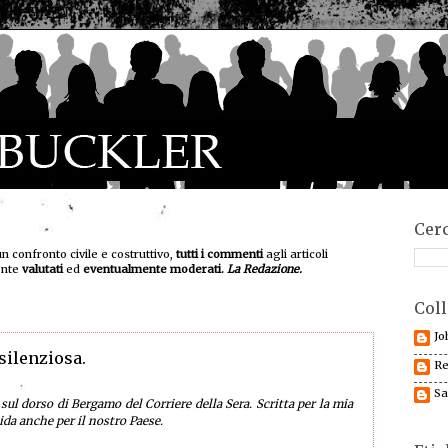
Cerc
un confronto civile e costruttivo,
tutti i commenti
agli articoli
ente
valutati
ed
eventualmente moderati.
La Redazione.
Coll
Jo
silenziosa.
Re
Sa
sul dorso di Bergamo del Corriere della Sera. Scritta per la mia
lida anche per il nostro Paese.