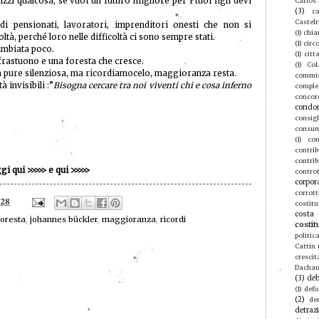
izzi qualcosa, se vuoi un futuro migliore per i tuoi figli devi
Carlos
(3)
ca
Castel
i pensionati, lavoratori, imprenditori onesti che non si
(1)
chia
tà, perché loro nelle difficoltà ci sono sempre stati.
(1)
circ
ambiata poco.
(1)
citt
 frastuono e una foresta che cresce.
(1)
Col
 pure silenziosa, ma ricordiamocelo, maggioranza resta.
commis
 invisibili :”
Bisogna cercare tra noi viventi chi e cosa inferno
compl
concor
condo
consigl
consu
(1)
con
contri
contrib
ggi qui
>>>>>
e qui
>>>>>
contro
corpor
corrott
:28
costitu
costa 
foresta
,
johannes bückler
,
maggioranza
,
ricordi
costit
politic
Cattin
crescit
Dacha
(3)
deb
(1)
defic
(2)
de
detraz