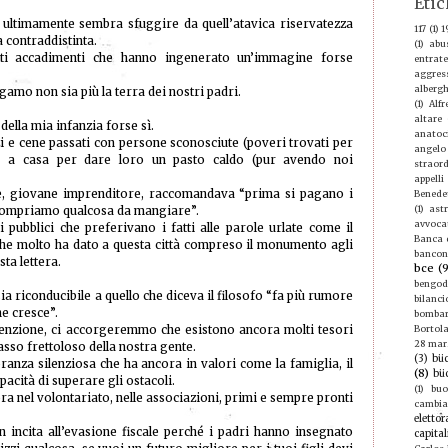
Etic
ultimamente sembra sfuggire da quell’atavica riservatezza
117
(1)
1
 contraddistinta.
(1)
abu
lti accadimenti che hanno ingenerato un’immagine forse
entrate
aggres
albergh
amo non sia più la terra dei nostri padri.
(1)
Alf
altare
della mia infanzia forse sì.
anatoc
zi e cene passati con persone sconosciute (poveri trovati per
angelo
a a casa per dare loro un pasto caldo (pur avendo noi
straord
appelli
e, giovane imprenditore, raccomandava “prima si pagano i
Benede
(1)
ast
, compriamo qualcosa da mangiare”.
avvoca
 pubblici che preferivano i fatti alle parole urlate come il
Banca d
he molto ha dato a questa città compreso il monumento agli
bancon
sta lettera.
bce
(
bengod
a riconducibile a quello che diceva il filosofo “fa più rumore
bilanci
e cresce”.
bomba
tenzione, ci accorgeremmo che esistono ancora molti tesori
Bortola
28 mar
passo frettoloso della nostra gente.
(3)
büc
anza silenziosa che ha ancora in valori come la famiglia, il
(8)
bü
pacità di superare gli ostacoli.
(1)
buo
a nel volontariato, nelle associazioni, primi e sempre pronti
cambi
elettor
incita all’evasione fiscale perché i padri hanno insegnato
capital