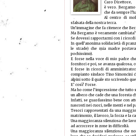
Caro Direttore,
è vero. Bergamo 
che da sempre l’ha
Al centro di mo
sfalsata della nostra terra.
Un’immagine che fa ritenere che Berg
Ma Bergamo è veramente cambiata?
Se dovessi rapportarmi con i ricordi 
In quell’anonima solidarietà di pran
le strade) che mia madre portav
pochissimo).
E forse nella voce di mio padre ch
fornitori e poi, se avanza qualcosa
E forse in ricordi di amministratori
compianto sindaco Tino Simoncini c
alpini sotto il quale sto scrivendo que
E’ così? Forse.
Ma ho come l’impressione che tutto si
un albero che cade che una foresta ch
Infatti, se guardassimo bene con at
nascosti nei cuori, nelle menti e nel 
Tesori rappresentati da una maggior
matrimonio, il lavoro, la forza e la ca
Una maggioranza silenziosa che lavor
ad accorrere in zone in difficoltà.
Una maggioranza silenziosa che non 