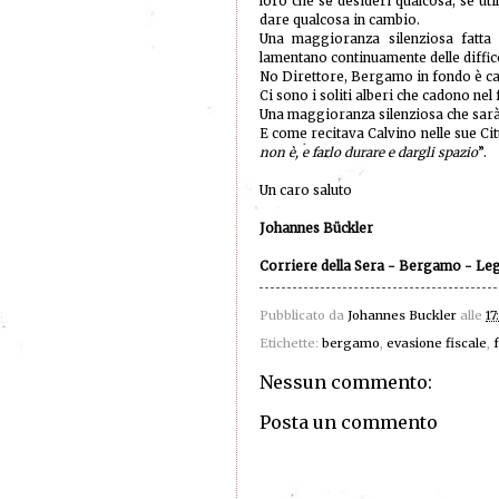
loro che se desideri qualcosa, se util
dare qualcosa in cambio.
Una maggioranza silenziosa fatta d
lamentano continuamente delle difficol
No Direttore, Bergamo in fondo è c
Ci sono i soliti alberi che cadono nel
Una maggioranza silenziosa che sarà
E come recitava Calvino nelle sue Città
non è, e farlo durare e dargli spazio
”.
Un caro saluto
Johannes Bückler
Corriere della Sera - Bergamo - Le
Pubblicato da
Johannes Buckler
alle
17
Etichette:
bergamo
,
evasione fiscale
,
Nessun commento:
Posta un commento