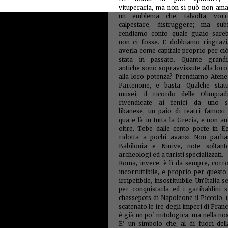
vituperarla, ma non si può non amar
un emblema che, talvolta, vor
calpestare, distruggere; ma sub
rendiamo conto quale guaio sare
non ci fosse. E dobbiamo ringrazi
averla come capitale proprio per ci
stata in passato. Quante grandi
antiche sono sopravvissute alla lor
alla loro potenza? Prendiamo Atene.
Partenone, e basta. Qualche stat
musei, il ricordo delle Olimpiad
rivendicate ai fenici da uno s
libanese, un paio di teatri famosi 
qua e là in tutta la Grecia, e non 
oltre. Tebe dalle cento porte in Eg
ridotta a pochi avanzi Non parli
Babilonia e Ninive, note soltant
archeologi ed a turisti specializzati.
Roma, invece, è lì da sempre, corro
incorruttibile, e proprio per questo
irripetibile, insostituibile. Un'Itali
per conquistarla ed i garibaldini 
chassepots di Napoleone il Piccolo,
scatenato le ire degli imperi di Fran
è già un po' mitologica, ma nella no
E' un simbolo che, al di fuori del