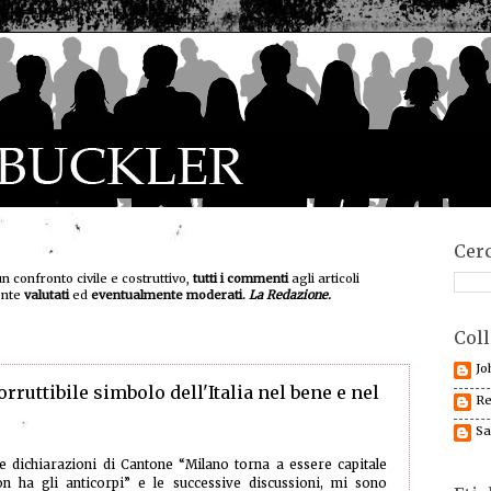
Cerc
un confronto civile e costruttivo,
tutti i commenti
agli articoli
ente
valutati
ed
eventualmente moderati.
La Redazione.
Coll
Jo
orruttibile simbolo dell'Italia nel bene e nel
Re
Sa
e dichiarazioni di Cantone “Milano torna a essere capitale
 ha gli anticorpi” e le successive discussioni, mi sono