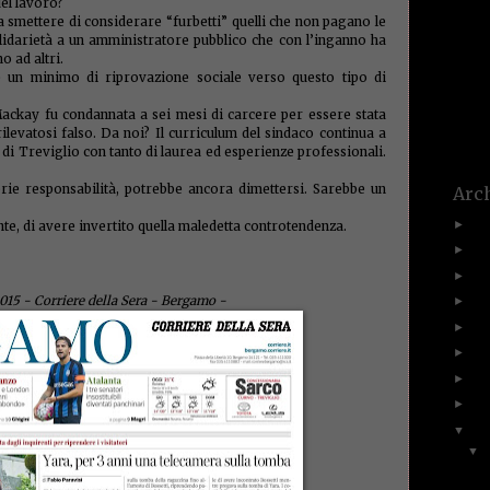
del lavoro?
un a
(1)
cia smettere di considerare “furbetti” quelli che non pagano le
bückle
olidarietà a un amministratore pubblico che con l’inganno ha
affezio
o ad altri.
(1)
vaca
 un minimo di riprovazione sociale verso questo tipo di
Paolett
violen
voce
(1)
Mackay fu condannata a sei mesi di carcere per essere stata
(1)
vuot
ilevatosi falso. Da noi? Il curriculum del sindaco continua a
(1)
zanz
 di Treviglio con tanto di laurea ed esperienze professionali.
rie responsabilità, potrebbe ancora dimettersi. Sarebbe un
Arch
20
►
nte, di avere invertito quella maledetta controtendenza.
20
►
20
►
015 - Corriere della Sera - Bergamo -
20
►
20
►
20
►
20
►
20
►
20
▼
▼
C