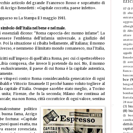
Etic
ecchio articolo del grande Francesco Rosso e soprattutto di
di Arrigo Benedetti : «Capitale corrotta, paese infetto».
117
(1)
1
(1)
abu
entrate
 apparso su La Stampa il 3 maggio 1981.
aggres
albergh
 simbolo dell'Italia nel bene e nel male.
(1)
Alf
si essenziali dicono: "Roma capoccia-der monno infame". La
altare
essere l'emblema dell'infamia universale, a giudizio del
anatoc
 Poi la situazione si ribalta bellamente, all'italiana; il monno
angelo
universo, e nemmeno il limitato mondo romanesco, ma l'Italia,
straord
appelli
Benede
itti sull'impero di quell'altra Roma, per cui ci spetterebbero
(1)
ast
ibia compresa, che invece li pretende da noi. No, il monno
avvoca
, esclusivamente, il paese di cui Roma è la capitale autentica,
Banca d
tamente.
bancon
re vituperi contro Roma considerandola generatrice di ogni
bce
(
baldi e Vittorio Emanuele II perché hanno voluto togliere al
bengod
la capitale d'Italia. Ovunque sarebbe stato meglio, a Torino
bilanci
bomba
ia unita; Firenze, che fu la seconda; Milano che continua ad
Bortola
morale; ma non Roma, città corruttrice di ogni valore, sentina
28 mar
(3)
büc
malcostume politico
(8)
bü
di buona fama, Arrigo
(1)
buo
be fortuna: «Capitale
cambi
gnosi quasi esatta, ma
elettor
capital
va essere rovesciata.