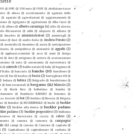
hette
919
(1)
1985
(1)
500 euro
(1)
500€
(1)
abolizione tasse
sivo
(1)
abuso
(1)
accertamento
(1)
agenzia delle
(1)
agenzie
(1)
agevolazioni
(1)
aggiornamenti
(1)
sione
(1)
Agrigento
(1)
agriturismi
(1)
Alba Curci
(1)
alberto carzaniga
(4)
i
(1)
albero
(1)
aldo
(1)
alessia
redo REcanatesi
(1)
alibi
(1)
aliquote
(1)
allianz
(1)
amministratori
(2)
(1)
Amadeo
(1)
ammiragli
(1)
Andrea Ponzio
(2)
ismo
(1)
Anci
(1)
andre doria
(1)
(1)
anomalia
(1)
Anonimo
(1)
ansia
(1)
anticipazione
appalti
(2)
inaria.
(1)
antipolitica
(1)
anzianità
(1)
(1)
applausi.scontrini
(1)
arco
(1)
armi
(1)
Arrigo
tti
(1)
Arte
(1)
artigiano
(1)
artista
(1)
assicurazione
ronomo
(1)
auto
(1)
autonomia
(1)
autovettura
(1)
aziende
(3)
ti
(1)
babbo natale
(1)
baby
(1)
bagnino
(1)
banche
(10)
'Italia
(1)
bancario
(1)
banchiere
(1)
basta
(2)
ote
(1)
bar
(1)
basilea
(1)
battaglione 101
(1)
9)
befera
(2)
befana
(1)
Belgrado
(1)
benaltrismo
(1)
bergamo
(14)
bilancio
(2)
i
(1)
beni essenziali
(1)
o.
(1)
black bloc
(1)
bollettino
(1)
bomba
(1)
rdamento
(1)
Bonifacio RAVASIO
(1)
bonomo
(1)
bot
(3)
so. fascisti
(1)
bottino
(1)
Brescia
(1)
Brigata
buckler
zo
(1)
brindisi
(1)
BUCHENWALD
(1)
buchi
(1)
buckler padano
kler
(2)
bückler alla deriva
(1)
ckler padano
(3)
buckler propositivo
(3)
bullismo
calcio
(2)
nsenso
(1)
burocrazia
(1)
caccia
(1)
campagna
amento
(1)
camera
(1)
camorra
(1)
ale
(4)
campi
(1)
canone
(1)
Cantone
(1)
capitale
(1)
i
(5)
Capitalismo
(1)
capitalizzare
(1)
carbone
(1)