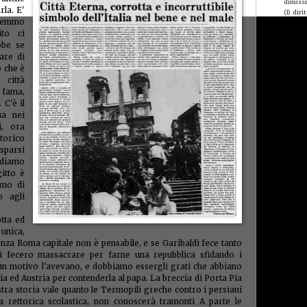
dimiss
la. E'
(1)
dirit
remmo
giovani
ito ci
Domeni
donne 
bbe se
chiam
are di
econom
ò che è
edilizia
 città
elisa
(1
o fama,
equipa
 C'è il
errore
ua nei
espulsi
evas
i, ora
evasori
torico
Brivio
sparsi
famigl
andiamo
fas
(1)
itto è
femmini
amo di
finanze
o agli
finanz
poveri
(
folk st
tta ed
forest
 unica,
mangi
a senza Roma capitale non è pensabile, e se Garibaldi fece tanto
furbett
si fecero massacrare per farne una repubblica sfidando i
galant
 un motivo l'avevano, e dobbiamo essergli grati che abbiano
(1)
gene
cia ed Austria per contenderla al papa. La breccia di Porta Pia
germa
stra storia vale quanto le Termopili greche contro i persiani
giornal
la rettorica scolastica, non conoscerà tramonti A parte le
giustiz