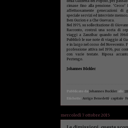
della Gazzetta del Popolo, per passar
rimase fino alla pensione. ‘Cecco
affettuosamente generazioni di g
speciale servizi ed interviste memorabi
Ben Gurion e a Che Guevara.
Nel 1975, su sollecitazione di Giovann
Racconto, costruì una sorta di re
viaggi a Zanzibar quando nel 1960
Pubblicò le sue note di viaggio al G
e in largo nel corso del Novecento. 
professione attiva nel 1976, pur con
con varie testate. Riposa accant
Pertengo.
Johannes Bückler
Pubblicato da
Johannes Buckler
alle
18
Etichette:
Arrigo Benedetti
,
capitale
,
F
mercoledì 7 ottobre 2015
Le dimissioni, queste scon