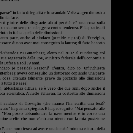
mosch
renzian
rifiuti
paese" in fatto di legalità e lo scandalo Volkswagen dimostra
rimpatr
to da fare.
ripresa
ò gioire delle disgrazie altrui perché c’è una cosa sulla
rom
(1)
loro, siamo sempre in leggera controtendenza. E’ la pratica di
(1)
Rud
iuto in Italia: quello delle dimissioni.
samu
anto pare, anche al sindaco (preside e prof) di Treviglio,
Savian
(4)
sc
essare di non aver mai conseguito la laurea; di fatto beccato
(1)
seg
senso c
rl-Theodor zu Guttenberg, eletto nel 2002 al Bundestag col
(2)
se
 sua:segretario della CSU, Ministro federale dell’Economia e
sindac
la Difesa a soli 39 anni.
sistem
ndaco (e preside) Pezzoni? C’entra, dico io. Un’inchiesta
soldi
(
 Guttenberg aveva conseguito un dottorato copiando una parte
sovran
spesa 
Una cosa ritenuta talmente grave da portarlo alle dimissioni
stabili
 tutto il Paese).
stanze
si), abbastanza diffusa, se è vero che due anni dopo anche il
Mazzuc
rca scientifica, Annette Schavan, fu costretta alle dimissioni
(2)
Str
(1)
sud.
l sindaco di Treviglio (che manco l’ha scritta una tesi)?
tafazzi
ivato” ha prima spiegato. E ha proseguito: “Mai pensato alle
Tasi
(5
ni. “Non posso abbandonare la nave mentre è in corso una
taxati
Tefa
(
rmine scelte che non c’entrano niente con la mia posizione
ignora
Torelli
to Paese non riesca ad avere una benché minima cultura della
tribuna