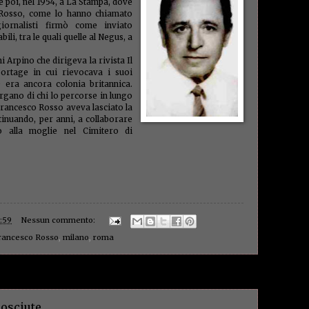
e poi, nel 1954, a La Stampa, dove
minist
’ Rosso, come lo hanno chiamato
montal
iornalisti firmò come inviato
(1)
mun
Napoli
li, tra le quali quelle al Negus, a
nazion
New Or
i Arpino che dirigeva la rivista Il
Rossi
(
portage in cui rievocava i suoi
norme
 era ancora colonia britannica.
Olocau
argano di chi lo percorse in lungo
ordine
Francesco Rosso aveva lasciato la
palude
Papa
(1
tinuando, per anni, a collaborare
(1)
parl
o alla moglie nel Cimitero di
(1)
patr
(1)
pens
pessim
(2)
Pie
(2)
po
Poloni
POS
(1)
presepe
:59
Nessun commento:
(1)
prin
profess
rancesco Rosso
,
milano
,
roma
proietti
antico
ammini
questu
stamp
recupe
reddit
osciute.