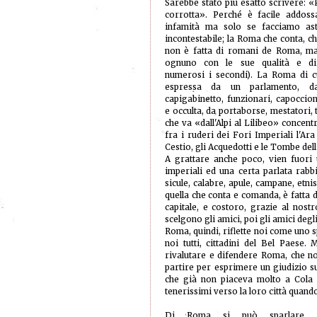
Sarebbe stato più esatto scrivere: «P
corrotta». Perché è facile addos
infamità ma solo se facciamo ast
incontestabile; la Roma che conta, c
non è fatta di romani de Roma, ma d
ognuno con le sue qualità e dif
numerosi i secondi). La Roma di c
espressa da un parlamento, 
capigabinetto, funzionari, capoccion
e occulta, da portaborse, mestatori, t
che va «dall'Alpi al Lilibeo» concent
fra i ruderi dei Fori Imperiali l'Ar
Cestio, gli Acquedotti e le Tombe dell
A grattare anche poco, vien fuori
imperiali ed una certa parlata rabb
sicule, calabre, apule, campane, etnis
quella che conta e comanda, è fatta 
capitale, e costoro, grazie al nost
scelgono gli amici, poi gli amici degl
Roma, quindi, riflette noi come uno 
noi tutti, cittadini del Bel Paese
rivalutare e difendere Roma, che no
partire per esprimere un giudizio su
che già non piaceva molto a Cola d
tenerissimi verso la loro città quand
Di Roma si può sparlare, 