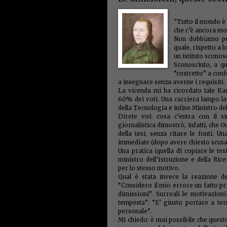
"Tutto il mondo è 
che c’è ancora mol
Non dobbiamo per
quale, rispetto a 
un istituto sconosc
Sconosciuto, a qu
“costretto” a conf
a insegnare senza averne i requisiti.
La vicenda mi ha ricordato tale Ka
60% dei voti. Una carriera lampo la
della Tecnologia e infine Ministro del
Direte voi: cosa c’entra con il si
giornalistica dimostrò, infatti, che
della tesi, senza citare le fonti. 
immediate (dopo avere chiesto scusa a
Una pratica (quella di copiare le te
ministro dell’Istruzione e della Rice
per lo stesso motivo.
Qual è stata invece la reazione de
“Considero il mio errore un fatto pr
dimissioni”. Surreali le motivazio
tempesta”. “E’ giusto portare a te
personale”.
Mi chiedo: è mai possibile che ques