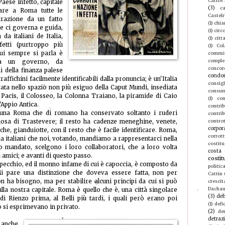
Carlos
aese infetto, capitale
(3)
ca
sare a Roma tutte le
Castel
razione da un fatto
(1)
chia
he ci governa e guida,
(1)
circ
a italiani de Italia,
(1)
citt
etti (purtroppo più
(1)
Col
ui sempre si parla è
commis
compl
da un governo, da
concor
i della finanza palese
condo
raffichini facilmente identificabili dalla pronuncia; è un'Italia
consigl
rata nello spazio non più esiguo della Caput Mundi, insediata
consu
a Pacis, il Colosseo, la Colonna Traiano, la piramide di Caio
(1)
con
'Appio Antica.
contri
 una Roma che di romano ha conservato soltanto i ruderi
contrib
iosa di Trastevere; il resto ha cadenze meneghine, venete,
contro
corpor
che, gianduiotte, con il resto che è facile identificare. Roma,
corrott
da italiani che noi, votando, mandiamo a rappresentarci nella
costitu
ro mandato, scelgono i loro collaboratori, che a loro volta
costa 
i amici; e avanti di questo passo.
costit
specchio, ed il monno infame di cui è capoccia, è composto da
politic
. Mi pare una distinzione che doveva essere fatta, non per
Cattin
n ha bisogno, ma per stabilire alcuni principi da cui si può
crescit
Dacha
lla nostra capitale. Roma è quello che è, una città singolare
(3)
deb
i Rienzo prima, al Belli più tardi, i quali però erano poi
(1)
defic
o si esprimevano in privato.
(2)
de
detraz
anche