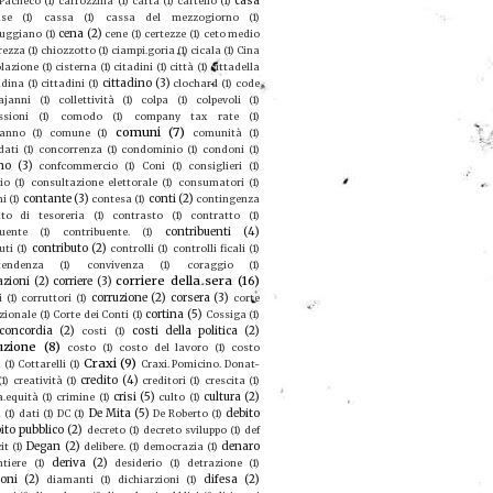
casa
 Pacheco
(1)
carrozzina
(1)
carta
(1)
cartello
(1)
se
(1)
cassa
(1)
cassa del mezzogiorno
(1)
cena
(2)
ruggiano
(1)
cene
(1)
certezze
(1)
ceto medio
rezza
(1)
chiozzotto
(1)
ciampi.goria
(1)
cicala
(1)
Cina
olazione
(1)
cisterna
(1)
citadini
(1)
città
(1)
cittadella
cittadino
(3)
adina
(1)
cittadini
(1)
clochard
(1)
code
ajanni
(1)
collettività
(1)
colpa
(1)
colpevoli
(1)
sioni
(1)
comodo
(1)
company tax rate
(1)
comuni
(7)
eanno
(1)
comune
(1)
comunità
(1)
dati
(1)
concorrenza
(1)
condominio
(1)
condoni
(1)
no
(3)
confcommercio
(1)
Coni
(1)
consiglieri
(1)
io
(1)
consultazione elettorale
(1)
consumatori
(1)
contante
(3)
conti
(2)
mi
(1)
contesa
(1)
contingenza
to di tesoreria
(1)
contrasto
(1)
contratto
(1)
contribuenti
(4)
buente
(1)
contribuente.
(1)
contributo
(2)
uti
(1)
controlli
(1)
controlli ficali
(1)
tendenza
(1)
convivenza
(1)
coraggio
(1)
corriere della sera
(16)
azioni
(2)
corriere
(3)
corruzione
(2)
corsera
(3)
i
(1)
corruttori
(1)
corte
cortina
(5)
zionale
(1)
Corte dei Conti
(1)
Cossiga
(1)
concordia
(2)
costi della politica
(2)
costi
(1)
uzione
(8)
costo
(1)
costo del lavoro
(1)
costo
Craxi
(9)
a
(1)
Cottarelli
(1)
Craxi. Pomicino. Donat-
credito
(4)
(1)
creatività
(1)
creditori
(1)
crescita
(1)
crisi
(5)
cultura
(2)
a.equità
(1)
crimine
(1)
culto
(1)
De Mita
(5)
debito
u
(1)
dati
(1)
DC
(1)
De Roberto
(1)
ito pubblico
(2)
decreto
(1)
decreto sviluppo
(1)
def
Degan
(2)
denaro
it
(1)
delibere.
(1)
democrazia
(1)
deriva
(2)
ntiere
(1)
desiderio
(1)
detrazione
(1)
ioni
(2)
difesa
(2)
diamanti
(1)
dichiarzioni
(1)