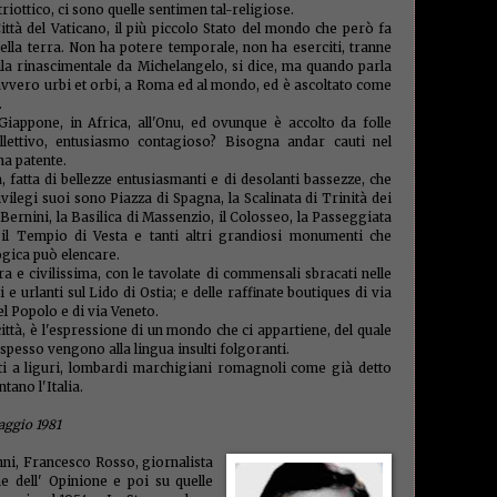
buckl
iottico, ci sono quelle sentimen tal-religiose.
go
(3)
ittà del Vaticano, il più piccolo Stato del mondo che però fa
gratta 
ella terra. Non ha potere temporale, non ha eserciti, tranne
finanz
lla rinascimentale da Michelangelo, si dice, ma quando parla
immigr
 davvero urbi et orbi, a Roma ed al mondo, ed è ascoltato come
(2)
imp
.
(2)
im
 Giappone, in Africa, all'Onu, ed ovunque è accolto da folle
incassi
Campio
llettivo, entusiasmo contagioso? Bisogna andar cauti nel
interes
na patente.
(3)
ire
 fatta di bellezze entusiasmanti e di desolanti bassezze, che
ispetto
ilegi suoi sono Piazza di Spagna, la Scalinata di Trinità dei
Italtec
 Bernini, la Basilica di Massenzio, il Colosseo, la Passeggiata
buck
, il Tempio di Vesta e tanti altri grandiosi monumenti che
(150
ogica può elencare.
(1)
laur
 e civilissima, con le tavolate di commensali sbracati nelle
legalit
i e urlanti sul Lido di Ostia; e delle raffinate boutiques di via
legge s
el Popolo e di via Veneto.
letter
ttà, è l'espressione di un mondo che ci appartiene, del quale
venezi
pesso vengono alla lingua insulti folgoranti.
lorenz
ti a liguri, lombardi marchigiani romagnoli come già detto
Mascr
tano l'Italia.
Savoia
(1)
mag
Malpen
aggio 1981
marco
(1)
mar
ni, Francesco Rosso, giornalista
medici
e dell' Opinione e poi su quelle
milane