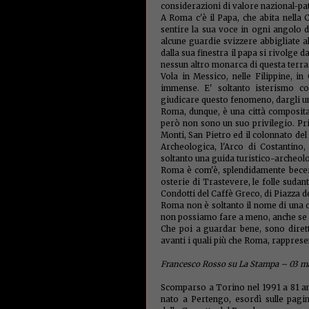
considerazioni di valore nazional-patr
A Roma c'è il Papa, che abita nella C
sentire la sua voce in ogni angolo d
alcune guardie svizzere abbigliate a
dalla sua finestra il papa si rivolge
nessun altro monarca di questa terra
Vola in Messico, nelle Filippine, in
immense. E' soltanto isterismo co
giudicare questo fenomeno, dargli u
Roma, dunque, è una città composita,
però non sono un suo privilegio. Priv
Monti, San Pietro ed il colonnato del
Archeologica, l'Arco di Costantino
soltanto una guida turistico-archeol
Roma è com'è, splendidamente becera
osterie di Trastevere, le folle sudant
Condotti del Caffè Greco, di Piazza d
Roma non è soltanto il nome di una ci
non possiamo fare a meno, anche se s
Che poi a guardar bene, sono diret
avanti i quali più che Roma, rappresen
Francesco Rosso su La Stampa – 03 m
Scomparso a Torino nel 1991 a 81 an
nato a Pertengo, esordì sulle pagin