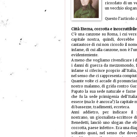
ricordato di un v
un vecchio slogan 
Questo l’articolo
Città Eterna, corrotta e incorruttibile
C'è una canzone su Roma, i cui ver
capitale nostra, quindi, dovrebbe 
cantautore di cui non ricordo il nome.
infame, di cui alla canzone, non è l'
evidentemente.
A meno che vogliamo rivendicare i dir
i danni di guerra da mezzomondo, L
infame si riferisce proprio all'Italia
nel senso che ci rappresenta compiu
Quante volte ci accade di pronuncia
nostro malanno, di grida contro Gari
Papato la sua sede naturale e farne 
che fu la sede primigenia dell'Ital
essere (ma lo è ancora?) la capitale 
di bassezze, tradimenti, eccetera.
Anni addietro, per indicare il 
nostrano, un giornalista-scrittore 
Benedetti, lanciò uno slogan che eb
corrotta, paese infetto». Era una dia
soltanto quasi, nel senso che dove