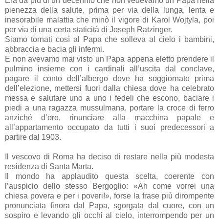
Era da più di un decennio che non vedevamo un Papa nella
pienezza della salute, prima per via della lunga, lenta e
inesorabile malattia che minò il vigore di Karol Wojtyla, poi
per via di una certa staticità di Joseph Ratzinger.
Siamo tornati così al Papa che solleva al cielo i bambini,
abbraccia e bacia gli infermi.
E non avevamo mai visto un Papa appena eletto prendere il
pulmino insieme con i cardinali all’uscita dal conclave,
pagare il conto dell’albergo dove ha soggiornato prima
dell’elezione, mettersi fuori dalla chiesa dove ha celebrato
messa e salutare uno a uno i fedeli che escono, baciare i
piedi a una ragazza mussulmana, portare la croce di ferro
anziché d’oro, rinunciare alla macchina papale e
all’appartamento occupato da tutti i suoi predecessori a
partire dal 1903.
Il vescovo di Roma ha deciso di restare nella più modesta
residenza di Santa Marta.
Il mondo ha applaudito questa scelta, coerente con
l’auspicio dello stesso Bergoglio: «Ah come vorrei una
chiesa povera e per i poveri!», forse la frase più dirompente
pronunciata finora dal Papa, sgorgata dal cuore, con un
sospiro e levando gli occhi al cielo, interrompendo per un