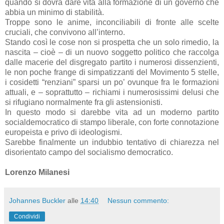
quando si dovrà dare vita alla formazione di un governo che
abbia un minimo di stabilità.
Troppe sono le anime, inconciliabili di fronte alle scelte
cruciali, che convivono all’interno.
Stando così le cose non si prospetta che un solo rimedio, la
nascita – cioè – di un nuovo soggetto politico che raccolga
dalle macerie del disgregato partito i numerosi dissenzienti,
le non poche frange di simpatizzanti del Movimento 5 stelle,
i cosidetti “renziani” sparsi un po’ ovunque fra le formazioni
attuali, e – soprattutto – richiami i numerosissimi delusi che
si rifugiano normalmente fra gli astensionisti.
In questo modo si darebbe vita ad un moderno partito
socialdemocratico di stampo liberale, con forte connotazione
europeista e privo di ideologismi.
Sarebbe finalmente un indubbio tentativo di chiarezza nel
disorientato campo del socialismo democratico.
Lorenzo Milanesi
Johannes Buckler
alle
14:40
Nessun commento:
Condividi