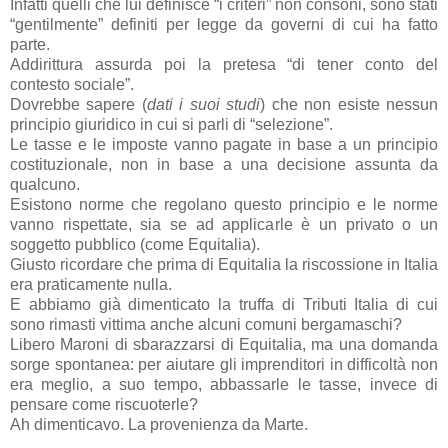
Infatti quelli che lui definisce “i criteri” non consoni, sono stati
“gentilmente” definiti per legge da governi di cui ha fatto
parte.
Addirittura assurda poi la pretesa “di tener conto del
contesto sociale”.
Dovrebbe sapere (
dati i suoi studi
) che non esiste nessun
principio giuridico in cui si parli di “selezione”.
Le tasse e le imposte vanno pagate in base a un principio
costituzionale, non in base a una decisione assunta da
qualcuno.
Esistono norme che regolano questo principio e le norme
vanno rispettate, sia se ad applicarle è un privato o un
soggetto pubblico (come Equitalia).
Giusto ricordare che prima di Equitalia la riscossione in Italia
era praticamente nulla.
E abbiamo già dimenticato la truffa di Tributi Italia di cui
sono rimasti vittima anche alcuni comuni bergamaschi?
Libero Maroni di sbarazzarsi di Equitalia, ma una domanda
sorge spontanea: per aiutare gli imprenditori in difficoltà non
era meglio, a suo tempo, abbassarle le tasse, invece di
pensare come riscuoterle?
Ah dimenticavo. La provenienza da Marte.