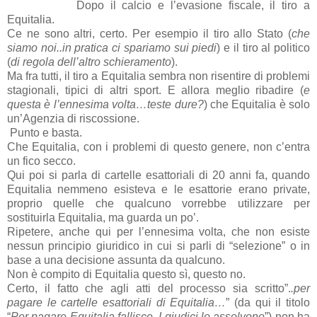
Dopo il calcio e l’evasione fiscale, il tiro a
Equitalia.
Ce ne sono altri, certo. Per esempio il tiro allo Stato (
che
siamo noi..in pratica ci spariamo sui piedi
) e il tiro al politico
(
di regola dell’altro schieramento
).
Ma fra tutti, il tiro a Equitalia sembra non risentire di problemi
stagionali, tipici di altri sport. E allora meglio ribadire (
e
questa è l’ennesima volta…teste dure?
) che Equitalia è solo
un’Agenzia di riscossione.
Punto e basta.
Che Equitalia, con i problemi di questo genere, non c’entra
un fico secco.
Qui poi si parla di cartelle esattoriali di 20 anni fa, quando
Equitalia nemmeno esisteva e le esattorie erano private,
proprio quelle che qualcuno vorrebbe utilizzare per
sostituirla Equitalia, ma guarda un po’.
Ripetere, anche qui per l’ennesima volta, che non esiste
nessun principio giuridico in cui si parli di “selezione” o in
base a una decisione assunta da qualcuno.
Non è compito di Equitalia questo sì, questo no.
Certo, il fatto che agli atti del processo sia scritto”.
.per
pagare le cartelle esattoriali di Equitalia…
” (da qui il titolo
“
Per pagare Equitalia fallisce. I giudici lo assolvono
”) non ha