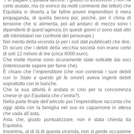
certo aiutato, ma (si evince da molti commenti dei lettori) che
Equitalia si diverta a far fallire poveri imprenditori è mera
propaganda, di quella becera poi, poiché, per il clima di
tensione che si alimenta, poi ad andarci di mezzo sono i
dipendenti di quest’agenzia (in questi giorni ci sono stati altri
atti intimidatori nei confronti del personale.)
Nel merito della vicenda (
e per i soli dati pubblicati
) che dire.
Di sicuro che i debiti della vecchia società non erano certo
di soli 12 milioni di lire (
circa 6000 euro
).
Che molte risorse sono sicuramente state sottratte dai soci
(interessante sapere per farne che).
È chiaro che l’imprenditore (
che non contesta i suoi debiti
con lo Stato e questo gli fa onore
) aveva ingenti debiti
soprattutto con le banche.
Che la sua attività è andata in crisi per la concorrenza
cinese (
e qui Equitalia che c’entra?
).
Nella parte finale dell'articolo poi l'imprenditore racconta che
oggi abita con la famiglia nel suo ex capannone in attesa
che vada all’asta.
Asta che, giusto puntualizzare, non è stata chiesta da
Equitalia.
Insomma, al di là di questa vicenda, non si perde occasione