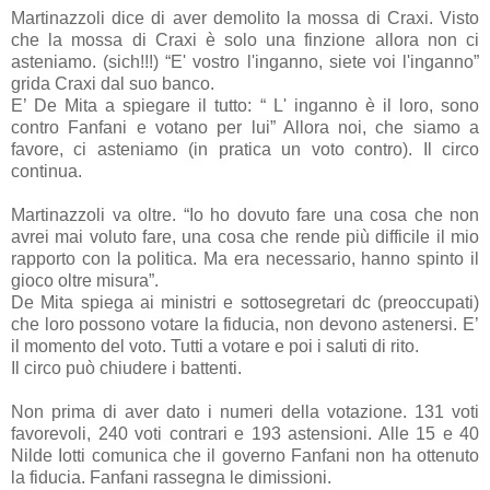
Martinazzoli dice di aver demolito la mossa di Craxi. Visto
che la mossa di Craxi è solo una finzione allora non ci
asteniamo. (sich!!!) “E' vostro l'inganno, siete voi l'inganno”
grida Craxi dal suo banco.
E’ De Mita a spiegare il tutto: “ L' inganno è il loro, sono
contro Fanfani e votano per lui” Allora noi, che siamo a
favore, ci asteniamo (in pratica un voto contro). Il circo
continua.
Martinazzoli va oltre. “Io ho dovuto fare una cosa che non
avrei mai voluto fare, una cosa che rende più difficile il mio
rapporto con la politica. Ma era necessario, hanno spinto il
gioco oltre misura”.
De Mita spiega ai ministri e sottosegretari dc (preoccupati)
che loro possono votare la fiducia, non devono astenersi. E’
il momento del voto. Tutti a votare e poi i saluti di rito.
Il circo può chiudere i battenti.
Non prima di aver dato i numeri della votazione. 131 voti
favorevoli, 240 voti contrari e 193 astensioni. Alle 15 e 40
Nilde Iotti comunica che il governo Fanfani non ha ottenuto
la fiducia. Fanfani rassegna le dimissioni.