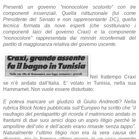
Presentò un governo “monocolore scolorito” con tre
componenti essenziali. Quella istituzionale (lui come
Presidente del Senato e non rappresentante DC), quella
tecnica formata da nove esperti (che sostituivano i
componenti laici del governo Craxi) e la componente
“monocolore” rappresentata dai ministri riconfermati del
partito di maggioranza relativa del governo uscente.
Nel frattempo Craxi
se n’è andato dall’Italia. E’ volato in Tunisia, nella sua
Hammamet. Non vuole essere disturbato
.
E poteva mancare un giudizio di Giulio Andreotti? Nella
rubrica Block Notes pubblicata sull’Europeo ha scritto che "il
naufragio del pentapartito gli ricorda il matrimonio andato in
frantumi di due suoi amici dopo un aspro litigio perché le
ampolline dell’olio e dell’aceto erano rimaste senza tappo".
Naturalmente l’ultimo litigio non era la vera causa del
divorzio, ma la famosa ultima goccia in un vaso riempito