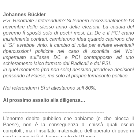
Johannes Bückler
P.S. Ricordate i referendum? Si tennero eccezionalmente l’8
novembre dello stesso anno delle elezioni. La caduta del
governo lì spostò solo di pochi mesi. La Dc e il PCI erano
inizialmente contrari, cambiarono idea quando capirono che
il “Sì” avrebbe vinto. Il cambio di rotta per evitare eventuali
ripercussioni politiche nel caso di sconfitta del “No”
imperniato sull’asse DC e PCI contrapposto ad uno
schieramento laico formato dai Radicali e dal PSI.
In quel momento (ma non solo) nessuno prendeva decisioni
pensando al Paese, ma solo al proprio tornaconto politico.
Nei referendum i Sì si attestarono sull’80%.
Al prossimo assalto alla diligenza…
------------------------------------------------------------------
L'enorme debito pubblico che abbiamo (e che blocca il
Paese), non è la conseguenza di chissà quali oscuri
complotti, ma il risultato matematico dell’operato di governi
con la complicità di buona parte del Paese.