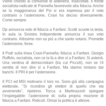
Viene chiesto ai comunisti di astenersi. Inascoltati. Il fronte
socialista-radicale di Pannella favorevole alla fiducia. Anche
se la maggioranza del Psi si era espressa per il voto
contrario o l'astensione, Craxi ha deciso diversamente.
Come sempre.
Dp annuncia voto di fiducia a Fanfani. Scotti scuote la testa.
In aula la Sinistra Indipendente annuncia il suo voto
contrario. Altissimo non sa più a che santo votarsi. Promette
l'astensione, forse.
Il Psdi sulla linea Craxi-Pannella: fiducia a Fanfani. Giorgio
Ruffolo, socialista, non ce la fa a dire sì a Fanfani. Si asterrà.
Una ventina di democristiani (tra cui Piccoli), non se l'è
sentita di non dire sì a Fanfani. Ma stanno lontano dai
banchi. Il PRI è per l'astensione.
Il PCI ed MSI motivano il loro no. Sono già alla campagna
elettorale. "Si ricordino gli elettori di quello che sta
avvenendo", ripetono. Tocca a Martinazzoli spiegare
l’inspiegabile: l'astensione dc sulla propria mozione di
fiducia a Fanfani. Ridicoli. Ormai la politica è altrove.