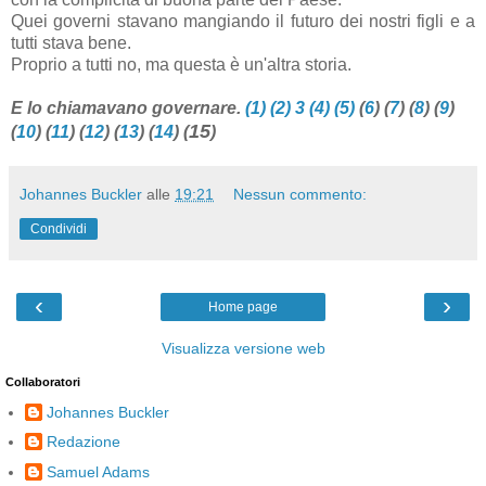
Quei governi stavano mangiando il futuro dei nostri figli e a
tutti stava bene.
Proprio a tutti no, ma questa è un'altra storia.
E lo chiamavano governare.
(1)
(2)
3
(4)
(5)
(
6
)
(
7
)
(
8
)
(
9
)
15
(
10
)
(
11
)
(
12
)
(
13
)
(
14
)
(
)
Johannes Buckler
alle
19:21
Nessun commento:
Condividi
‹
›
Home page
Visualizza versione web
Collaboratori
Johannes Buckler
Redazione
Samuel Adams