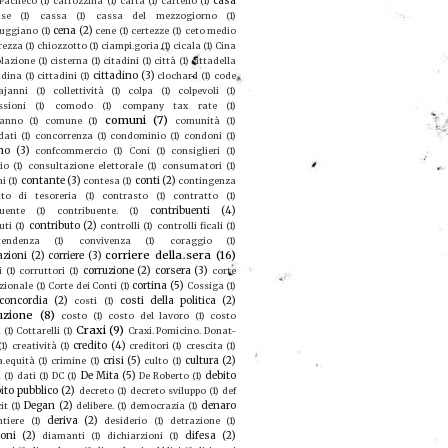
casa
 Pacheco
(1)
carrozzina
(1)
carta
(1)
cartello
(1)
se
(1)
cassa
(1)
cassa del mezzogiorno
(1)
cena
(2)
ruggiano
(1)
cene
(1)
certezze
(1)
ceto medio
rezza
(1)
chiozzotto
(1)
ciampi.goria
(1)
cicala
(1)
Cina
olazione
(1)
cisterna
(1)
citadini
(1)
città
(1)
cittadella
cittadino
(3)
adina
(1)
cittadini
(1)
clochard
(1)
code
ajanni
(1)
collettività
(1)
colpa
(1)
colpevoli
(1)
sioni
(1)
comodo
(1)
company tax rate
(1)
comuni
(7)
eanno
(1)
comune
(1)
comunità
(1)
dati
(1)
concorrenza
(1)
condominio
(1)
condoni
(1)
no
(3)
confcommercio
(1)
Coni
(1)
consiglieri
(1)
io
(1)
consultazione elettorale
(1)
consumatori
(1)
contante
(3)
conti
(2)
mi
(1)
contesa
(1)
contingenza
to di tesoreria
(1)
contrasto
(1)
contratto
(1)
contribuenti
(4)
buente
(1)
contribuente.
(1)
contributo
(2)
uti
(1)
controlli
(1)
controlli ficali
(1)
tendenza
(1)
convivenza
(1)
coraggio
(1)
corriere della sera
(16)
azioni
(2)
corriere
(3)
corruzione
(2)
corsera
(3)
i
(1)
corruttori
(1)
corte
cortina
(5)
zionale
(1)
Corte dei Conti
(1)
Cossiga
(1)
concordia
(2)
costi della politica
(2)
costi
(1)
uzione
(8)
costo
(1)
costo del lavoro
(1)
costo
Craxi
(9)
a
(1)
Cottarelli
(1)
Craxi. Pomicino. Donat-
credito
(4)
(1)
creatività
(1)
creditori
(1)
crescita
(1)
crisi
(5)
cultura
(2)
a.equità
(1)
crimine
(1)
culto
(1)
De Mita
(5)
debito
u
(1)
dati
(1)
DC
(1)
De Roberto
(1)
ito pubblico
(2)
decreto
(1)
decreto sviluppo
(1)
def
Degan
(2)
denaro
it
(1)
delibere.
(1)
democrazia
(1)
deriva
(2)
ntiere
(1)
desiderio
(1)
detrazione
(1)
ioni
(2)
difesa
(2)
diamanti
(1)
dichiarzioni
(1)