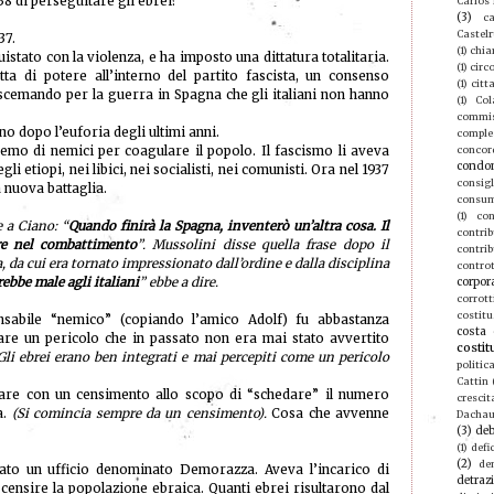
38 di perseguitare gli ebrei?
Carlos
(3)
ca
Castel
37.
(1)
chia
istato con la violenza, e ha imposto una dittatura totalitaria.
(1)
circ
otta di potere all’interno del partito fascista, un consenso
(1)
citt
cemando per la guerra in Spagna che gli italiani non hanno
(1)
Col
commis
no dopo l’euforia degli ultimi anni.
compl
emo di nemici per coagulare il popolo. Il fascismo li aveva
concor
condo
egli etiopi, nei libici, nei socialisti, nei comunisti. Ora nel 1937
consigl
 nuova battaglia.
consu
(1)
con
 a Ciano: “
Quando finirà la Spagna, inventerò un’altra cosa. Il
contri
are nel combattimento
”. Mussolini disse quella frase dopo il
contrib
 da cui era tornato impressionato dall’ordine e dalla disciplina
contro
rebbe male agli italiani
” ebbe a dire.
corpor
corrott
costitu
ensabile “nemico” (copiando l’amico Adolf) fu abbastanza
costa 
are un pericolo che in passato non era mai stato avvertito
costit
li ebrei erano ben integrati e mai percepiti come un pericolo
politic
Cattin
are con un censimento allo scopo di “schedare” il numero
crescit
a.
(Si comincia sempre da un censimento).
Cosa che avvenne
Dacha
(3)
deb
(1)
defic
(2)
de
eato un ufficio denominato Demorazza. Aveva l’incarico di
detraz
censire la popolazione ebraica. Quanti ebrei risultarono dal