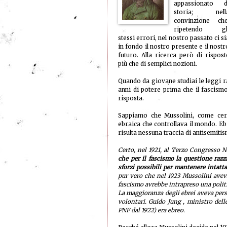
appassionato d
storia; nell
convinzione che
ripetendo gl
stessi errori, nel nostro passato ci si
in fondo il nostro presente e il nostr
futuro. Alla ricerca però di rispost
più che di semplici nozioni.
Quando da giovane studiai le leggi ra
anni di potere prima che il fascism
risposta.
Sappiamo che Mussolini, come certi
ebraica che controllava il mondo. Eb
risulta nessuna traccia di antisemitis
Certo, nel 1921, al Terzo Congresso N
che per il fascismo la questione razz
sforzi possibili per mantenere intatta 
pur vero che nel 1923 Mussolini aveva
fascismo avrebbe intrapreso una polit
La maggioranza degli ebrei aveva persi
volontari. Guido Jung , ministro delle
PNF dal 1922) era ebreo.