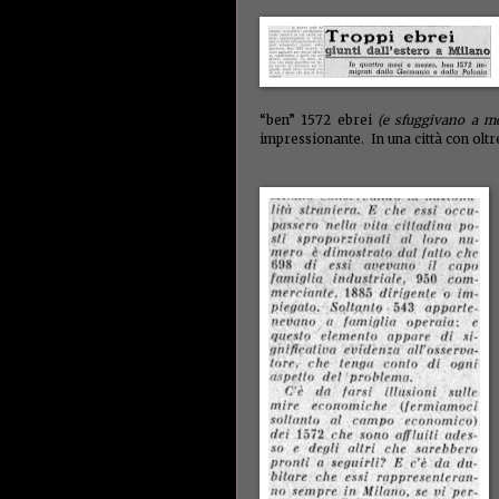
“ben” 1572 ebrei
(e sfuggivano a mo
impressionante. In una città con oltre