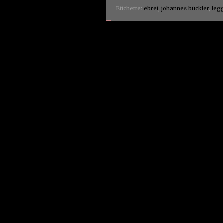
Etichette:
ebrei
,
johannes bückler
,
legg
Post più recenti
Iscriviti a:
Post (Atom)