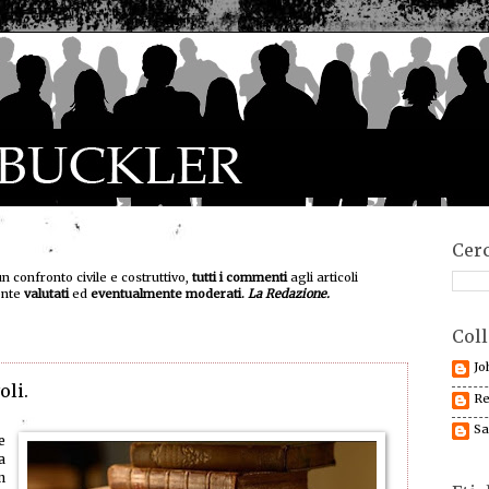
Cerc
un confronto civile e costruttivo,
tutti i commenti
agli articoli
ente
valutati
ed
eventualmente moderati.
La Redazione.
Coll
Jo
oli.
Re
Sa
e
a
n