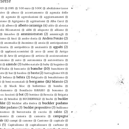
hette
919
(1)
1985
(1)
500 euro
(1)
500€
(1)
abolizione tasse
sivo
(1)
abuso
(1)
accertamento
(1)
agenzia delle
(1)
agenzie
(1)
agevolazioni
(1)
aggiornamenti
(1)
sione
(1)
Agrigento
(1)
agriturismi
(1)
Alba Curci
(1)
alberto carzaniga
(4)
i
(1)
albero
(1)
aldo
(1)
alessia
redo REcanatesi
(1)
alibi
(1)
aliquote
(1)
allianz
(1)
amministratori
(2)
(1)
Amadeo
(1)
ammiragli
(1)
Andrea Ponzio
(2)
ismo
(1)
Anci
(1)
andre doria
(1)
(1)
anomalia
(1)
Anonimo
(1)
ansia
(1)
anticipazione
appalti
(2)
inaria.
(1)
antipolitica
(1)
anzianità
(1)
(1)
applausi.scontrini
(1)
arco
(1)
armi
(1)
Arrigo
tti
(1)
Arte
(1)
artigiano
(1)
artista
(1)
assicurazione
ronomo
(1)
auto
(1)
autonomia
(1)
autovettura
(1)
aziende
(3)
ti
(1)
babbo natale
(1)
baby
(1)
bagnino
(1)
banche
(10)
'Italia
(1)
bancario
(1)
banchiere
(1)
basta
(2)
ote
(1)
bar
(1)
basilea
(1)
battaglione 101
(1)
9)
befera
(2)
befana
(1)
Belgrado
(1)
benaltrismo
(1)
bergamo
(14)
bilancio
(2)
i
(1)
beni essenziali
(1)
o.
(1)
black bloc
(1)
bollettino
(1)
bomba
(1)
rdamento
(1)
Bonifacio RAVASIO
(1)
bonomo
(1)
bot
(3)
so. fascisti
(1)
bottino
(1)
Brescia
(1)
Brigata
buckler
zo
(1)
brindisi
(1)
BUCHENWALD
(1)
buchi
(1)
buckler padano
kler
(2)
bückler alla deriva
(1)
ckler padano
(3)
buckler propositivo
(3)
bullismo
calcio
(2)
nsenso
(1)
burocrazia
(1)
caccia
(1)
campagna
amento
(1)
camera
(1)
camorra
(1)
ale
(4)
campi
(1)
canone
(1)
Cantone
(1)
capitale
(1)
i
(5)
Capitalismo
(1)
capitalizzare
(1)
carbone
(1)