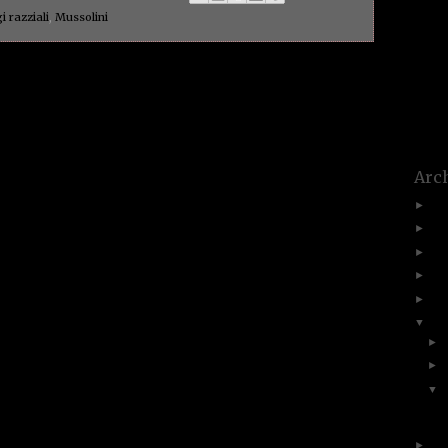
un a
(1)
i razziali
,
Mussolini
bückle
affezio
(1)
vaca
Paolett
Home page
Post più vecchi
violen
voce
(1)
(1)
vuot
(1)
zanz
Arch
20
►
20
►
20
►
20
►
20
►
20
▼
►
►
▼
P
20
►