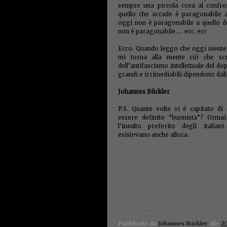
sempre una piccola cosa al confro
quello che accade è paragonabile 
oggi non è paragonabile a quello de
non è paragonabile..... ecc. ecc
Ecco. Quando leggo che oggi niente 
mi torna alla mente ciò che scr
dell’antifascismo intellettuale del d
grandi e irrimediabili dipendono dall
Johannes Bückler
P.S. Quante volte vi è capitato di
essere definito “buonista”? Orma
l’insulto preferito degli italiani
esistevano anche allora.
Pubblicato da
Johannes Buckler
alle
20