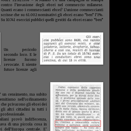
#MdT 13/10/1938 – A Milano c’è una campagna di stampa
minist
contro l’invasione degli ebrei nel commercio milanese.
montal
Quanti erano i commercianti ebrei? L’unione commercianti
(1)
mun
scrisse che su 61.002 nominativi gli ebrei erano “ben” l’1%.
Napoli
nazion
Su 10.741 esercizi pubblici quelli gestiti da ebrei erano “ben”
New Or
Rossi
(
norme
Olocau
ordine
palude
Un pericolo
Papa
(1
secondo loro. E le
(1)
parl
(1)
patr
licenze furono
(1)
pens
revocate. E niente
pessim
future licenze agli
(2)
Pie
(2)
po
Poloni
POS
(1)
presepe
(1)
prin
o” un censimento, ma subito
profess
semitismo nell’ordinamento
proietti
, che privarono gli ebrei dei
antico
gli altri cittadini in tutti i
ammini
 professionale.
questu
liani provò indifferenza,
stamp
tava di una piccola cosa in
recupe
reddit
i dell’Europa centrale. E’