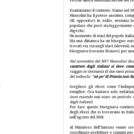
Perché allora Mussolini decide nel 19
Esaminiamo il contesto. Siamo nel 19
Mussolini ha il potere assoluto, conqu
Gli oppositori in esilio, nessuna l
popolare che però sta leggermente s
digerito.
Un momento di stasi del popolo italia
Ma una dittatura ha un bisogno estr
trovati via via negli slavi (sloveni), n
bisognava trovarne di nuovi, per una
Nel novembre del 1937 Mussolini dice
carattere degli italiani si deve cre
viaggio in Germania di due mesi prima,
dei tedeschi. “
un po’ di Prussia non fa
Scegliere gli ebrei come l'indisp
semplice. Ora bastava solo enfatizz
(non essendo mai stato un pericolo. G
dagli italiani)
.
Per fare questo bisognava cominci
degli ebrei che si trovavano in Itali
nell’agosto del 1938.
Al Ministero dell’Interno venne cr
coordinare prefetture e comuni per 