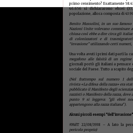
primo censimento? Esattamente 58.4
46.656 si dichiararono ebrei (37.34
popolazione, allora composta di 43.9
Benito Mussolini, in un suo famoso d
Nazioni Unite volevano comminare all’I
chiusa così ebbe a dire circa gli italian
di colonizzatori e di trasmigrato
“invasione” utilizzando certi numeri,
Una volta avuti i primi dati partì la
megafono alle falsità di un regime 
giornali portò gli italiani a pensare
sociale del Paese. Tutto a scapito degl
(Nel frattempo sul numero 1 dell
rivista «La difesa della razza» era sta
pubblicato il Manifesto degli scienziat
razzisti o Manifesto della razza, dove 
punto 9 si leggeva: "gli ebrei no
appartengono alla razza italiana").
Alcuni piccoli esempi “dell’invasione”
#MdT 22/08/1938 – A lato la perce
pericolo proprio)