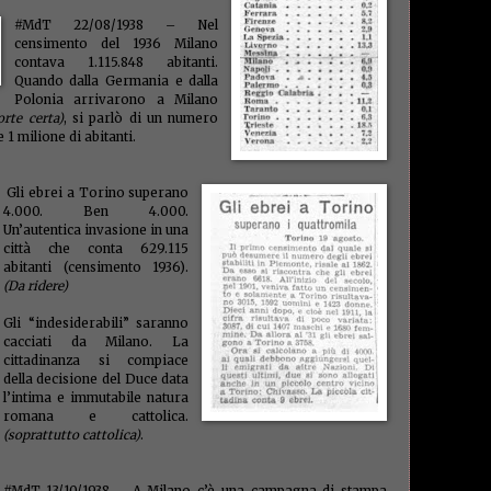
buckl
go
(3)
#MdT 22/08/1938 – Nel
gratta 
censimento del 1936 Milano
finanz
contava 1.115.848 abitanti.
immigr
Quando dalla Germania e dalla
(2)
imp
Polonia arrivarono a Milano
(2)
im
rte certa)
, si parlò di un numero
incassi
 1 milione di abitanti.
Campio
interes
(3)
ire
ispetto
Gli ebrei a Torino superano
Italtec
4.000. Ben 4.000.
buck
Un’autentica invasione in una
(150
città che conta 629.115
abitanti (censimento 1936).
(1)
laur
legalit
(Da ridere)
legge s
letter
Gli “indesiderabili” saranno
venezi
cacciati da Milano. La
lorenz
cittadinanza si compiace
Mascr
della decisione del Duce data
Savoia
l’intima e immutabile natura
(1)
mag
romana e cattolica.
Malpen
marco
(soprattutto cattolica)
.
(1)
mar
medici
milane