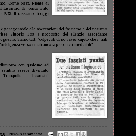
mosch
nto. Come oggi. Niente di
renzian
al fascismo. Un censimento
rifiuti
l 1938. Il razzismo di oggi
rimpatr
ripresa
rom
(1)
è paragonabile alle aberrazioni del fascismo e del nazismo
(1)
Rud
samu
isse Vittorio Foa a proposito del silenzio assordante
Savian
opoguerra. Siamo tutti “colpevoli di non aver capito che i mali
(4)
sc
’indulgenza verso i mali ancora piccoli e rimediabili”
(1)
seg
senso c
(2)
se
sindac
 discutere con qualcuno ed
sistem
i sembra essere diventato
soldi
(
. Tranquilli. I "buonisti"
sovran
spesa 
stabili
stanze
Mazzuc
(2)
Str
(1)
sud.
tafazzi
Tasi
(5
taxati
Tefa
(
ignora
Torelli
:18
Nessun commento:
tribuna