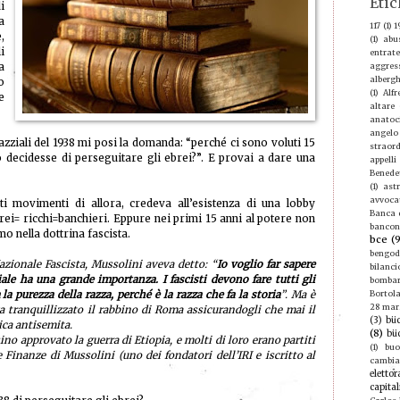
Etic
i
a
117
(1)
1
,
(1)
abu
i
entrate
a
aggres
albergh
o
(1)
Alf
e
altare
anatoc
angelo
zziali del 1938 mi posi la domanda: “perché ci sono voluti 15
straord
o decidesse di perseguitare gli ebrei?”. E provai a dare una
appelli
Benede
(1)
ast
avvoca
 movimenti di allora, credeva all’esistenza di una lobby
Banca d
rei= ricchi=banchieri. Eppure nei primi 15 anni al potere non
bancon
mo nella dottrina fascista.
bce
(
bengod
azionale Fascista, Mussolini aveva detto: “
Io voglio far sapere
bilanci
iale ha una grande importanza. I fascisti devono fare tutti gli
bomba
la purezza della razza, perché è la razza che fa la storia
”. Ma è
Bortola
28 mar
 tranquillizzato il rabbino di Roma assicurandogli che mai il
(3)
büc
ica antisemita.
(8)
bü
no approvato la guerra di Etiopia, e molti di loro erano partiti
(1)
buo
 Finanze di Mussolini (uno dei fondatori dell’IRI e iscritto al
cambi
elettor
capital