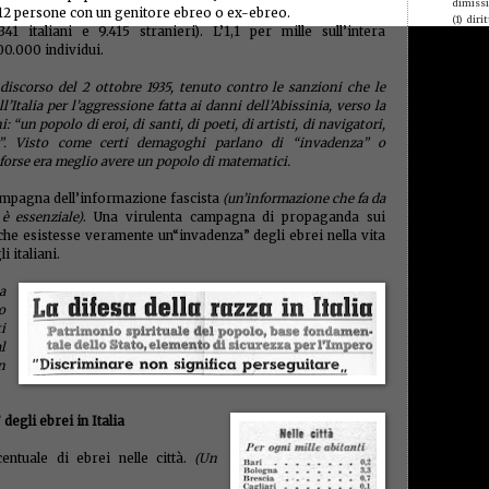
dimiss
12 persone con un genitore ebreo o ex-ebreo.
(1)
dirit
1 italiani e 9.415 stranieri). L’1,1 per mille sull’intera
giovani
00.000 individui.
Domeni
donne 
chiam
iscorso del 2 ottobre 1935, tenuto contro le sanzioni che le
econom
talia per l’aggressione fatta ai danni dell’Abissinia, verso la
edilizia
i: “un popolo di eroi, di santi, di poeti, di artisti, di navigatori,
elisa
(1
ri”. Visto come certi demagoghi parlano di “invadenza” o
equipa
 forse era meglio avere un popolo di matematici.
errore
espulsi
evas
 campagna dell’informazione fascista
(un’informazione che fa da
è essenziale)
. Una virulenta campagna di propaganda sui
evasori
Brivio
 che esistesse veramente un“invadenza” degli ebrei nella vita
famigl
i italiani.
fas
(1)
femmini
a
finanze
to
finanz
i
poveri
(
al
folk st
forest
n
mangi
furbett
galant
 degli ebrei in Italia
(1)
gene
germa
ntuale di ebrei nelle città.
(Un
giornal
giustiz