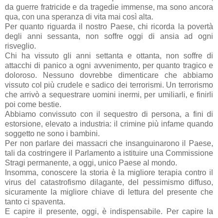
da guerre fratricide e da tragedie immense, ma sono ancora
qua, con una speranza di vita mai così alta.
Per quanto riguarda il nostro Paese, chi ricorda la povertà
degli anni sessanta, non soffre oggi di ansia ad ogni
risveglio.
Chi ha vissuto gli anni settanta e ottanta, non soffre di
attacchi di panico a ogni avvenimento, per quanto tragico e
doloroso. Nessuno dovrebbe dimenticare che abbiamo
vissuto col più crudele e sadico dei terrorismi. Un terrorismo
che arrivò a sequestrare uomini inermi, per umiliarli, e finirli
poi come bestie.
Abbiamo convissuto con il sequestro di persona, a fini di
estorsione, elevato a industria: il crimine più infame quando
soggetto ne sono i bambini.
Per non parlare dei massacri che insanguinarono il Paese,
tali da costringere il Parlamento a istituire una Commissione
Stragi permanente, a oggi, unico Paese al mondo.
Insomma, conoscere la storia è la migliore terapia contro il
virus del catastrofismo dilagante, del pessimismo diffuso,
sicuramente la migliore chiave di lettura del presente che
tanto ci spaventa.
E capire il presente, oggi, è indispensabile. Per capire la