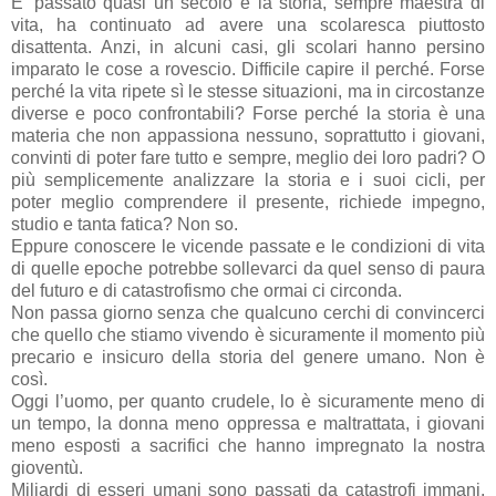
E’ passato quasi un secolo e la storia, sempre maestra di
vita, ha continuato ad avere una scolaresca piuttosto
disattenta. Anzi, in alcuni casi, gli scolari hanno persino
imparato le cose a rovescio. Difficile capire il perché. Forse
perché la vita ripete sì le stesse situazioni, ma in circostanze
diverse e poco confrontabili? Forse perché la storia è una
materia che non appassiona nessuno, soprattutto i giovani,
convinti di poter fare tutto e sempre, meglio dei loro padri? O
più semplicemente analizzare la storia e i suoi cicli, per
poter meglio comprendere il presente, richiede impegno,
studio e tanta fatica? Non so.
Eppure conoscere le vicende passate e le condizioni di vita
di quelle epoche potrebbe sollevarci da quel senso di paura
del futuro e di catastrofismo che ormai ci circonda.
Non passa giorno senza che qualcuno cerchi di convincerci
che quello che stiamo vivendo è sicuramente il momento più
precario e insicuro della storia del genere umano. Non è
così.
Oggi l’uomo, per quanto crudele, lo è sicuramente meno di
un tempo, la donna meno oppressa e maltrattata, i giovani
meno esposti a sacrifici che hanno impregnato la nostra
gioventù.
Miliardi di esseri umani sono passati da catastrofi immani,