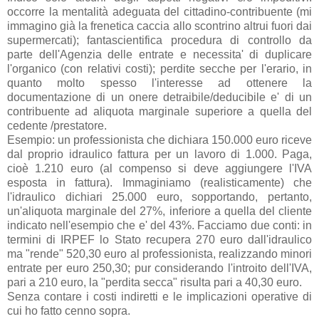
occorre la mentalità adeguata del cittadino-contribuente (mi
immagino già la frenetica caccia allo scontrino altrui fuori dai
supermercati); fantascientifica procedura di controllo da
parte dell'Agenzia delle entrate e necessita' di duplicare
l'organico (con relativi costi); perdite secche per l'erario, in
quanto molto spesso l'interesse ad ottenere la
documentazione di un onere detraibile/deducibile e' di un
contribuente ad aliquota marginale superiore a quella del
cedente /prestatore.
Esempio: un professionista che dichiara 150.000 euro riceve
dal proprio idraulico fattura per un lavoro di 1.000. Paga,
cioè 1.210 euro (al compenso si deve aggiungere l'IVA
esposta in fattura). Immaginiamo (realisticamente) che
l'idraulico dichiari 25.000 euro, sopportando, pertanto,
un'aliquota marginale del 27%, inferiore a quella del cliente
indicato nell'esempio che e' del 43%. Facciamo due conti: in
termini di IRPEF lo Stato recupera 270 euro dall'idraulico
ma "rende" 520,30 euro al professionista, realizzando minori
entrate per euro 250,30; pur considerando l'introito dell'IVA,
pari a 210 euro, la "perdita secca" risulta pari a 40,30 euro.
Senza contare i costi indiretti e le implicazioni operative di
cui ho fatto cenno sopra.