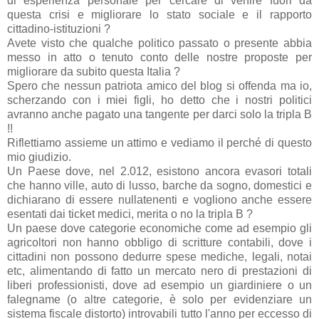
di esperienza personale per cercare di venire fuori da
questa crisi e migliorare lo stato sociale e il rapporto
cittadino-istituzioni ?
Avete visto che qualche politico passato o presente abbia
messo in atto o tenuto conto delle nostre proposte per
migliorare da subito questa Italia ?
Spero che nessun patriota amico del blog si offenda ma io,
scherzando con i miei figli, ho detto che i nostri politici
avranno anche pagato una tangente per darci solo la tripla B
!!
Riflettiamo assieme un attimo e vediamo il perché di questo
mio giudizio.
Un Paese dove, nel 2.012, esistono ancora evasori totali
che hanno ville, auto di lusso, barche da sogno, domestici e
dichiarano di essere nullatenenti e vogliono anche essere
esentati dai ticket medici, merita o no la tripla B ?
Un paese dove categorie economiche come ad esempio gli
agricoltori non hanno obbligo di scritture contabili, dove i
cittadini non possono dedurre spese mediche, legali, notai
etc, alimentando di fatto un mercato nero di prestazioni di
liberi professionisti, dove ad esempio un giardiniere o un
falegname (o altre categorie, è solo per evidenziare un
sistema fiscale distorto) introvabili tutto l'anno per eccesso di