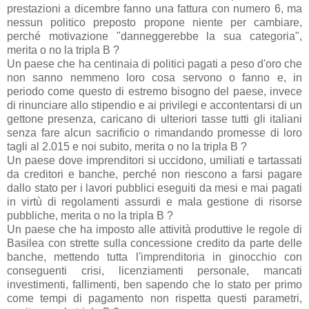
prestazioni a dicembre fanno una fattura con numero 6, ma
nessun politico preposto propone niente per cambiare,
perché motivazione "danneggerebbe la sua categoria",
merita o no la tripla B ?
Un paese che ha centinaia di politici pagati a peso d'oro che
non sanno nemmeno loro cosa servono o fanno e, in
periodo come questo di estremo bisogno del paese, invece
di rinunciare allo stipendio e ai privilegi e accontentarsi di un
gettone presenza, caricano di ulteriori tasse tutti gli italiani
senza fare alcun sacrificio o rimandando promesse di loro
tagli al 2.015 e noi subito, merita o no la tripla B ?
Un paese dove imprenditori si uccidono, umiliati e tartassati
da creditori e banche, perché non riescono a farsi pagare
dallo stato per i lavori pubblici eseguiti da mesi e mai pagati
in virtù di regolamenti assurdi e mala gestione di risorse
pubbliche, merita o no la tripla B ?
Un paese che ha imposto alle attività produttive le regole di
Basilea con strette sulla concessione credito da parte delle
banche, mettendo tutta l'imprenditoria in ginocchio con
conseguenti crisi, licenziamenti personale, mancati
investimenti, fallimenti, ben sapendo che lo stato per primo
come tempi di pagamento non rispetta questi parametri,