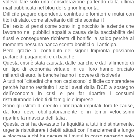
volevo fare solo una considerazione partendo dalla ultima
mail pubblicata nel blog del signor Impronta.
Difficile pagare dipendenti, contributi e fornitori e mutui con
titoli di stato, come altrettanto difficile scontarli !
Del resto si pensi come sono in ginocchio le aziende che
lavorano nei pubblici appalti a causa della tracciabilità dei
flussi e conseguente richiesta di bonifici a saldo perché al
momento nessuna banca sconta bonifici o li anticipa.
Pero' grazie al contributo del signor Impronta possiamo
parlare di pagamenti e di banche.
Questa crisi è stata causata dalle banche e dal fallimento di
un tipo di economia virtuale in cui loro hanno bruciato
miliardi di euro, le banche hanno il dovere di risolverla .
A tutti noi "cittadini che non capiscono" difficile comprendere
perché hanno restituito i soldi avuti dalla BCE a sostegno
dell'economia in crisi e per far ripartire i consumi
ristrutturando i debiti di famiglie e imprese.
Sono gli istituti di credito i principali imputati, loro le cause,
da loro deve obbligatoriamente e in tempi velocissimi
ripartire la rinascita dell'Italia .
Questa crisi ha devastato la liquidità a tutti indistintamente,
urgente ristrutturare i debiti attuali con finanziamenti a lungo
e bloccare a chi ha necessità i mutui in corso pagando solo