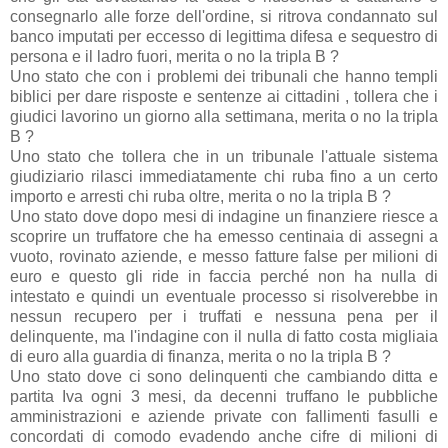
consegnarlo alle forze dell'ordine, si ritrova condannato sul
banco imputati per eccesso di legittima difesa e sequestro di
persona e il ladro fuori, merita o no la tripla B ?
Uno stato che con i problemi dei tribunali che hanno templi
biblici per dare risposte e sentenze ai cittadini , tollera che i
giudici lavorino un giorno alla settimana, merita o no la tripla
B ?
Uno stato che tollera che in un tribunale l'attuale sistema
giudiziario rilasci immediatamente chi ruba fino a un certo
importo e arresti chi ruba oltre, merita o no la tripla B ?
Uno stato dove dopo mesi di indagine un finanziere riesce a
scoprire un truffatore che ha emesso centinaia di assegni a
vuoto, rovinato aziende, e messo fatture false per milioni di
euro e questo gli ride in faccia perché non ha nulla di
intestato e quindi un eventuale processo si risolverebbe in
nessun recupero per i truffati e nessuna pena per il
delinquente, ma l'indagine con il nulla di fatto costa migliaia
di euro alla guardia di finanza, merita o no la tripla B ?
Uno stato dove ci sono delinquenti che cambiando ditta e
partita Iva ogni 3 mesi, da decenni truffano le pubbliche
amministrazioni e aziende private con fallimenti fasulli e
concordati di comodo evadendo anche cifre di milioni di