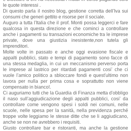
le quote interessi .
Di questo parla il nostro blog, gestione corretta dell'Iva sui
consumi che generi gettito e risorse per il sociale.
Auguro a tutta l'Italia che il prof. Monti possa leggerci e fare
qualcosa in questa direzione e che cominci a controllare
anche i pagamenti su transazioni economiche tra le imprese
private, dove una giustizia inesistente,non tutela gli
imprenditori.
Molte volte in passato e anche oggi evasione fiscale e
appalti pubblici, stato e tempi di pagamento sono facce di
una stessa medaglia, in cui un meccanismo perverso porta
le imprese al lastrico per ritardati pagamenti cosi' che ci
vuole l'amico politico a sbloccare fondi e quest'ultimo non
lavora per nulla per prima cosa e soprattutto non viene
compensato in bianco!.
Ci auguriamo tutti che la Guardia di Finanza metta d'obbligo
il naso sull'aggiudicazione degli appalti pubblici, cosi' da
controllare come vengono spesi i soldi nei comuni, nelle
scuole, nelle spesa per la sanità, nella previdenza perché
troppe volte leggiamo le stesse ditte che se li aggiudicano,
anche se non ne avrebbero i requisiti.
Giusto controllare bar e ristoranti, ma anche la gestione