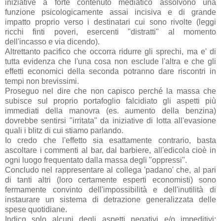
iniziative a forte contenuto mediatico assolvono una
funzione psicologicamente assai incisiva e di grande
impatto proprio verso i destinatari cui sono rivolte (leggi
ricchi finti poveri, esercenti "distratti" al momento
dell'incasso e via dicendo).
Altrettanto pacifico che occorra ridurre gli sprechi, ma e' di
tutta evidenza che l'una cosa non esclude l'altra e che gli
effetti economici della seconda potranno dare riscontri in
tempi non brevissimi.
Proseguo nel dire che non capisco perché la massa che
subisce sul proprio portafoglio falcidiato gli aspetti più
immediati della manovra (es. aumento della benzina)
dovrebbe sentirsi "irritata" da iniziative di lotta all'evasione
quali i blitz di cui stiamo parlando.
Io credo che l'effetto sia esattamente contrario, basta
ascoltare i commenti al bar, dal barbiere, all'edicola cioè in
ogni luogo frequentato dalla massa degli "oppressi".
Concludo nel rappresentare al collega 'padano' che, al pari
di tanti altri (loro certamente esperti economisti) sono
fermamente convinto dell'impossibilità e dell'inutilità di
instaurare un sistema di detrazione generalizzata delle
spese quotidiane.
Indico solo alcuni degli aspetti negativi e/o impeditivi: