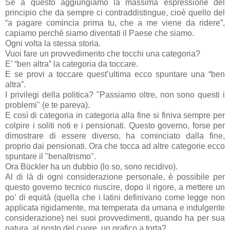
Se a questo aggiungiamo la massima espressione del
principio che da sempre ci contraddistingue, cioè quello del
“a pagare comincia prima tu, che a me viene da ridere”,
capiamo perché siamo diventati il Paese che siamo.
Ogni volta la stessa storia.
Vuoi fare un provvedimento che tocchi una categoria?
E’ “ben altra” la categoria da toccare.
E se provi a toccare quest’ultima ecco spuntare una “ben
altra”.
I privilegi della politica? "Passiamo oltre, non sono questi i
problemi" (e te pareva).
E così di categoria in categoria alla fine si finiva sempre per
colpire i soliti noti e i pensionati. Questo governo, forse per
dimostrare di essere diverso, ha cominciato dalla fine,
proprio dai pensionati. Ora che tocca ad altre categorie ecco
spuntare il "benaltrismo".
Ora Bückler ha un dubbio (lo so, sono recidivo).
Al di là di ogni considerazione personale, è possibile per
questo governo tecnico riuscire, dopo il rigore, a mettere un
po’ di equità (quella che i latini definivano come legge non
applicata rigidamente, ma temperata da umana e indulgente
considerazione) nei suoi provvedimenti, quando ha per sua
natura, al posto del cuore, un grafico a torta?