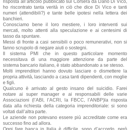
risposta all’articolo pubblicato sul Corsera da Dario Di Vico,
ho riscontrato tanta verità in ciò che dice Di Vico e tanti
numeri (attendibili?) e tante belle ipotesi nella lettera dei
banchieri.
Conosciamo bene il loro mestiere, i loro interventi sui
mercati, molto attenti alla speculazione e ai centesimi di
tasso da spuntare.
Messi di fronte a casi sensibili o poco remunerativi, non si
fanno scrupolo di negare aiuti o sostegni.
Il sistema PMI che in questo particolare momento
necessitava di una maggiore attenzione da parte del
sistema bancario italiano, è stato abbandonato a se stesso.
Molti imprenditori hanno dovuto lasciare o dismettere la
propria attività, lasciando a casa tanti dipendenti, con moglie
e figli.
Qualcuno è arrivato al gesto insano del suicidio. Farei
notare ai super manager e ai responsabili delle varie
Associazioni (l’ABI, l’ACRI, la FBCC, l’ANBP)la risposta
data alla richiesta della categoria imprenditoriale: si sono
voltati dall’altra parte.
Le aziende non potevano essere più accreditate come era
successo fino ad allora.
Oggi fare banca in Italia è difficile, sono d’accordo, però