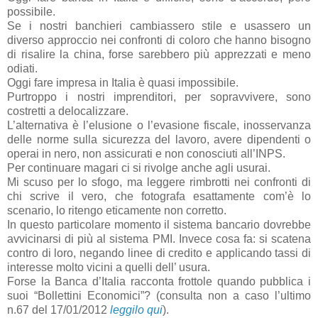
possibile.
Se i nostri banchieri cambiassero stile e usassero un
diverso approccio nei confronti di coloro che hanno bisogno
di risalire la china, forse sarebbero più apprezzati e meno
odiati.
Oggi fare impresa in Italia è quasi impossibile.
Purtroppo i nostri imprenditori, per sopravvivere, sono
costretti a delocalizzare.
L’alternativa è l’elusione o l’evasione fiscale, inosservanza
delle norme sulla sicurezza del lavoro, avere dipendenti o
operai in nero, non assicurati e non conosciuti all’INPS.
Per continuare magari ci si rivolge anche agli usurai.
Mi scuso per lo sfogo, ma leggere rimbrotti nei confronti di
chi scrive il vero, che fotografa esattamente com’è lo
scenario, lo ritengo eticamente non corretto.
In questo particolare momento il sistema bancario dovrebbe
avvicinarsi di più al sistema PMI. Invece cosa fa: si scatena
contro di loro, negando linee di credito e applicando tassi di
interesse molto vicini a quelli dell’ usura.
Forse la Banca d’Italia racconta frottole quando pubblica i
suoi “Bollettini Economici”? (consulta non a caso l’ultimo
n.67 del 17/01/2012
leggilo qui
).