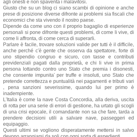
agli onesti e non spaventa i malavitosi.
Giusto che su un blog ci siano scambi di opinione e anche
prese di posizione diverse difronte ai problemi sia fiscali che
economici che sta vivendo il nostro paese.
Dipende da come uno con il proprio bagaglio di esperienze
personali si pone difronte questi problemi, di come li vive, di
come li affronta, di come cerca di superarli.
Parlare è facile, trovare soluzioni valide per tutti è il difficile,
anche perché c'è gente che osserva da spettatore, forte di
uno stipendio congruo e sicuro, con tasse e contributi
previdenziali pagati dalla proprietà, e chi li vive in prima
persona lottando contro uno Stato che premia i disonesti,
che consente impunita' per truffe e insoluti, uno Stato che
pretende correttezza e puntualità nei pagamenti e tributi vari
, pena sanzioni severissime, quando lui per primo è
inadempiente.
L'Italia è come la nave Costa Concordia, alla deriva, uscita
di rotta per una serie di errori di gestione, ha urtato gli scogli
di una crisi epocale, il comandante non sa che fare, tarda a
prendere decisioni utili a salvare nave, passeggeri ed
equipaggio.
Questi ultimi se vogliono disperatamente mettersi in salvo
devono arrangiarsi da soli con ogni sorta di espedienti.