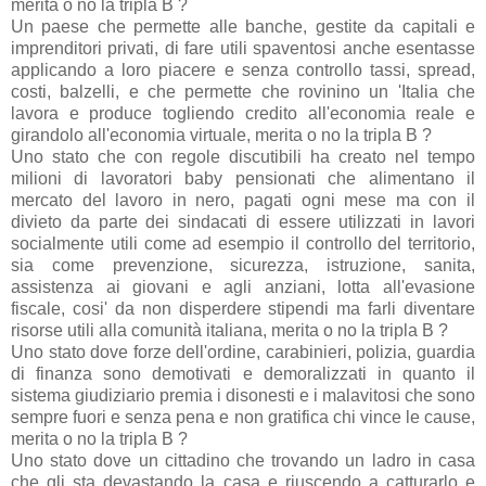
merita o no la tripla B ?
Un paese che permette alle banche, gestite da capitali e
imprenditori privati, di fare utili spaventosi anche esentasse
applicando a loro piacere e senza controllo tassi, spread,
costi, balzelli, e che permette che rovinino un 'Italia che
lavora e produce togliendo credito all'economia reale e
girandolo all'economia virtuale, merita o no la tripla B ?
Uno stato che con regole discutibili ha creato nel tempo
milioni di lavoratori baby pensionati che alimentano il
mercato del lavoro in nero, pagati ogni mese ma con il
divieto da parte dei sindacati di essere utilizzati in lavori
socialmente utili come ad esempio il controllo del territorio,
sia come prevenzione, sicurezza, istruzione, sanita,
assistenza ai giovani e agli anziani, lotta all'evasione
fiscale, cosi' da non disperdere stipendi ma farli diventare
risorse utili alla comunità italiana, merita o no la tripla B ?
Uno stato dove forze dell'ordine, carabinieri, polizia, guardia
di finanza sono demotivati e demoralizzati in quanto il
sistema giudiziario premia i disonesti e i malavitosi che sono
sempre fuori e senza pena e non gratifica chi vince le cause,
merita o no la tripla B ?
Uno stato dove un cittadino che trovando un ladro in casa
che gli sta devastando la casa e riuscendo a catturarlo e