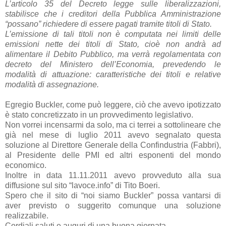
L’articolo 35 del Decreto legge sulle liberalizzazioni,
stabilisce che i creditori della Pubblica Amministrazione
“possano” richiedere di essere pagati tramite titoli di Stato.
L’emissione di tali titoli non è computata nei limiti delle
emissioni nette dei titoli di Stato, cioè non andrà ad
alimentare il Debito Pubblico, ma verrà regolamentata con
decreto del Ministero dell’Economia, prevedendo le
modalità di attuazione: caratteristiche dei titoli e relative
modalità di assegnazione.
Egregio Buckler, come può leggere, ciò che avevo ipotizzato
è stato concretizzato in un provvedimento legislativo.
Non vorrei incensarmi da solo, ma ci terrei a sottolineare che
già nel mese di luglio 2011 avevo segnalato questa
soluzione al Direttore Generale della Confindustria (Fabbri),
al Presidente delle PMI ed altri esponenti del mondo
economico.
Inoltre in data 11.11.2011 avevo provveduto alla sua
diffusione sul sito “lavoce.info” di Tito Boeri.
Spero che il sito di “noi siamo Buckler” possa vantarsi di
aver previsto o suggerito comunque una soluzione
realizzabile.
Cordiali saluti e auguri di una buona giornata.