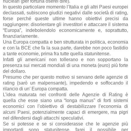
nucleari (per fortuna oserei dire).
In questo particolare momento l’Italia e gli altri Paesi europei
declassati, subiscono giudizi negativi dalle società di rating,
forse perché queste ultime hanno obiettivi precisi da
raggiungere: disorientare gli investitori e attaccare il sistema
“Europa”, indebolendolo economicamente e, soprattutto,
finanziariamente.
Una Europa compatta e ben strutturata in politica, economia
e con la BCE che fa la sua parte, darebbe non poco fastidio
a tante economie, prima fra tutte quella statunitense.
Infatti gli americani non tollerano e non sopportano la
presenza sui mercati mondiali di una moneta (euro) più forte
del dollaro.
Presumo che per questo motivo si servano delle agenzie di
rating (sarò un malpensante), impedendo e soffocando il
rilancio di un' Europa compatta.
L’idea maturata nei confronti delle Agenzie di Rating è
quella che esse siano una “longa manus” di forti sistemi
economici con l’obiettivo di destabilizzare l’economia di
alcuni Paesi, potenzialmente capaci di emergere, ma pigri
nel difendersi dagli attacchi speculativi.
Se si potesse e se si considerasse che le agenzie più
importanti sono statunitense, farei il possibile per