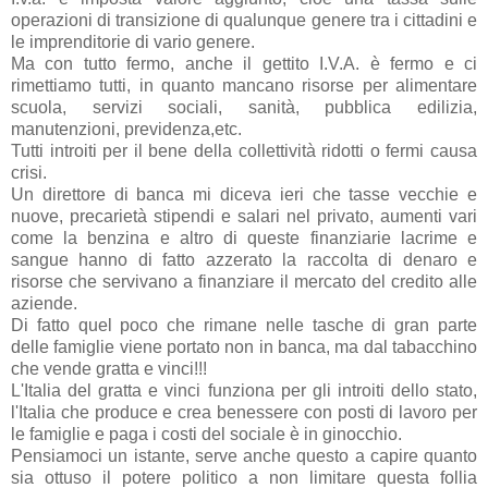
operazioni di transizione di qualunque genere tra i cittadini e
le imprenditorie di vario genere.
Ma con tutto fermo, anche il gettito I.V.A. è fermo e ci
rimettiamo tutti, in quanto mancano risorse per alimentare
scuola, servizi sociali, sanità, pubblica edilizia,
manutenzioni, previdenza,etc.
Tutti introiti per il bene della collettività ridotti o fermi causa
crisi.
Un direttore di banca mi diceva ieri che tasse vecchie e
nuove, precarietà stipendi e salari nel privato, aumenti vari
come la benzina e altro di queste finanziarie lacrime e
sangue hanno di fatto azzerato la raccolta di denaro e
risorse che servivano a finanziare il mercato del credito alle
aziende.
Di fatto quel poco che rimane nelle tasche di gran parte
delle famiglie viene portato non in banca, ma dal tabacchino
che vende gratta e vinci!!!
L'Italia del gratta e vinci funziona per gli introiti dello stato,
l'Italia che produce e crea benessere con posti di lavoro per
le famiglie e paga i costi del sociale è in ginocchio.
Pensiamoci un istante, serve anche questo a capire quanto
sia ottuso il potere politico a non limitare questa follia