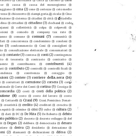
casa
 Pacheco
(1)
carrozzina
(1)
carta
(1)
cartello
(1)
se
(1)
cassa
(1)
cassa del mezzogiorno
(1)
cena
(2)
ruggiano
(1)
cene
(1)
certezze
(1)
ceto medio
rezza
(1)
chiozzotto
(1)
ciampi.goria
(1)
cicala
(1)
Cina
olazione
(1)
cisterna
(1)
citadini
(1)
città
(1)
cittadella
cittadino
(3)
adina
(1)
cittadini
(1)
clochard
(1)
code
ajanni
(1)
collettività
(1)
colpa
(1)
colpevoli
(1)
sioni
(1)
comodo
(1)
company tax rate
(1)
comuni
(7)
eanno
(1)
comune
(1)
comunità
(1)
dati
(1)
concorrenza
(1)
condominio
(1)
condoni
(1)
no
(3)
confcommercio
(1)
Coni
(1)
consiglieri
(1)
io
(1)
consultazione elettorale
(1)
consumatori
(1)
contante
(3)
conti
(2)
mi
(1)
contesa
(1)
contingenza
to di tesoreria
(1)
contrasto
(1)
contratto
(1)
contribuenti
(4)
buente
(1)
contribuente.
(1)
contributo
(2)
uti
(1)
controlli
(1)
controlli ficali
(1)
tendenza
(1)
convivenza
(1)
coraggio
(1)
corriere della sera
(16)
azioni
(2)
corriere
(3)
corruzione
(2)
corsera
(3)
i
(1)
corruttori
(1)
corte
cortina
(5)
zionale
(1)
Corte dei Conti
(1)
Cossiga
(1)
concordia
(2)
costi della politica
(2)
costi
(1)
uzione
(8)
costo
(1)
costo del lavoro
(1)
costo
Craxi
(9)
a
(1)
Cottarelli
(1)
Craxi. Pomicino. Donat-
credito
(4)
(1)
creatività
(1)
creditori
(1)
crescita
(1)
crisi
(5)
cultura
(2)
a.equità
(1)
crimine
(1)
culto
(1)
De Mita
(5)
debito
u
(1)
dati
(1)
DC
(1)
De Roberto
(1)
ito pubblico
(2)
decreto
(1)
decreto sviluppo
(1)
def
Degan
(2)
denaro
it
(1)
delibere.
(1)
democrazia
(1)
deriva
(2)
ntiere
(1)
desiderio
(1)
detrazione
(1)
ioni
(2)
difesa
(2)
diamanti
(1)
dichiarzioni
(1)