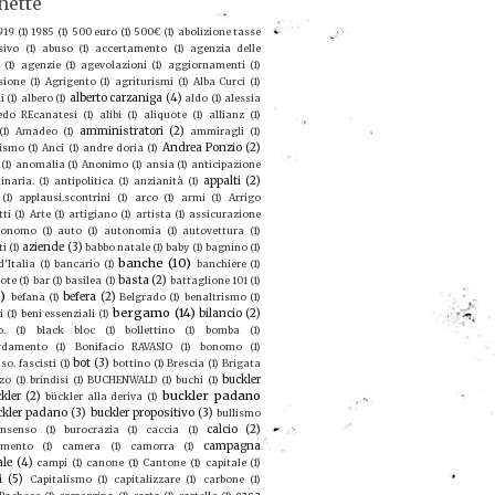
hette
919
(1)
1985
(1)
500 euro
(1)
500€
(1)
abolizione tasse
sivo
(1)
abuso
(1)
accertamento
(1)
agenzia delle
(1)
agenzie
(1)
agevolazioni
(1)
aggiornamenti
(1)
sione
(1)
Agrigento
(1)
agriturismi
(1)
Alba Curci
(1)
alberto carzaniga
(4)
i
(1)
albero
(1)
aldo
(1)
alessia
redo REcanatesi
(1)
alibi
(1)
aliquote
(1)
allianz
(1)
amministratori
(2)
(1)
Amadeo
(1)
ammiragli
(1)
Andrea Ponzio
(2)
ismo
(1)
Anci
(1)
andre doria
(1)
(1)
anomalia
(1)
Anonimo
(1)
ansia
(1)
anticipazione
appalti
(2)
inaria.
(1)
antipolitica
(1)
anzianità
(1)
(1)
applausi.scontrini
(1)
arco
(1)
armi
(1)
Arrigo
tti
(1)
Arte
(1)
artigiano
(1)
artista
(1)
assicurazione
ronomo
(1)
auto
(1)
autonomia
(1)
autovettura
(1)
aziende
(3)
ti
(1)
babbo natale
(1)
baby
(1)
bagnino
(1)
banche
(10)
'Italia
(1)
bancario
(1)
banchiere
(1)
basta
(2)
ote
(1)
bar
(1)
basilea
(1)
battaglione 101
(1)
9)
befera
(2)
befana
(1)
Belgrado
(1)
benaltrismo
(1)
bergamo
(14)
bilancio
(2)
i
(1)
beni essenziali
(1)
o.
(1)
black bloc
(1)
bollettino
(1)
bomba
(1)
rdamento
(1)
Bonifacio RAVASIO
(1)
bonomo
(1)
bot
(3)
so. fascisti
(1)
bottino
(1)
Brescia
(1)
Brigata
buckler
zo
(1)
brindisi
(1)
BUCHENWALD
(1)
buchi
(1)
buckler padano
kler
(2)
bückler alla deriva
(1)
ckler padano
(3)
buckler propositivo
(3)
bullismo
calcio
(2)
nsenso
(1)
burocrazia
(1)
caccia
(1)
campagna
amento
(1)
camera
(1)
camorra
(1)
ale
(4)
campi
(1)
canone
(1)
Cantone
(1)
capitale
(1)
i
(5)
Capitalismo
(1)
capitalizzare
(1)
carbone
(1)