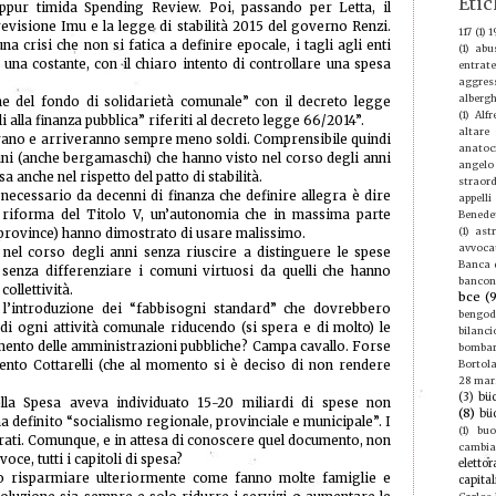
Etic
eppur timida Spending Review. Poi, passando per Letta, il
revisione Imu e la legge di stabilità 2015 del governo Renzi.
117
(1)
1
na crisi che non si fatica a definire epocale, i tagli agli enti
(1)
abu
 una costante, con il chiaro intento di controllare una spesa
entrate
aggres
albergh
one del fondo di solidarietà comunale” con il decreto legge
(1)
Alf
li alla finanza pubblica” riferiti al decreto legge 66/2014”.
altare
vano e arriveranno sempre meno soldi. Comprensibile quindi
anatoc
uni (anche bergamaschi) che hanno visto nel corso degli anni
angelo
sa anche nel rispetto del patto di stabilità.
straord
necessario da decenni di finanza che definire allegra è dire
appelli
 riforma del Titolo V, un’autonomia che in massima parte
Benede
(1)
ast
 province) hanno dimostrato di usare malissimo.
avvoca
 nel corso degli anni senza riuscire a distinguere le spese
Banca d
e senza differenziare i comuni virtuosi da quelli che hanno
bancon
ollettività.
bce
(
l’introduzione dei “fabbisogni standard” che dovrebbero
bengod
di ogni attività comunale riducendo (si spera e di molto) le
bilanci
mento delle amministrazioni pubbliche? Campa cavallo. Forse
bomba
ento Cottarelli (che al momento si è deciso di non rendere
Bortola
28 mar
(3)
büc
lla Spesa aveva individuato 15-20 miliardi di spese non
(8)
bü
ha definito “socialismo regionale, provinciale e municipale”. I
(1)
buo
mirati. Comunque, e in attesa di conoscere quel documento, non
cambi
oce, tutti i capitoli di spesa?
elettor
no risparmiare ulteriormente come fanno molte famiglie e
capital