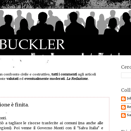
Cerc
un confronto civile e costruttivo,
tutti i commenti
agli articoli
ente
valutati
ed
eventualmente moderati.
La Redazione.
Coll
Jo
one è finita.
Re
Sa
onti.
 a tagliare le risorse trasferite ai comuni (ma anche alle
egioni). Poi venne il Governo Monti con il "Salva Italia" e