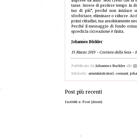
imprese da anni? Non credo che la s
tasse. Invece di perdere tempo in di
tuo di più”, perché non iniziare u
sforbiciare, eliminare o ridurre. Ar
primi cittadini, ma assolutamente ne
Perché il messaggio di fondo ormai 
sprechi la ricreazione è finita.
Johannes Bückler
15 Marzo 2015 - Corriere della Sera -
Pubblicato da
Johannes Buckler
alle
17
Etichette:
amministratori
,
comuni
,
joh
Post più recenti
Iscriviti a:
Post (Atom)