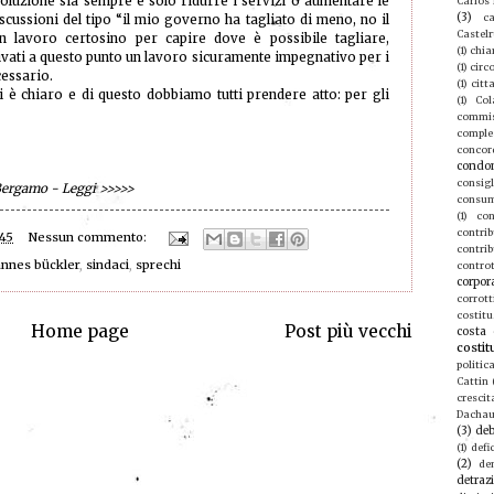
oluzione sia sempre e solo ridurre i servizi o aumentare le
Carlos
(3)
ca
scussioni del tipo “il mio governo ha tagliato di meno, no il
Castel
n lavoro certosino per capire dove è possibile tagliare,
(1)
chia
rivati a questo punto un lavoro sicuramente impegnativo per i
(1)
circ
cessario.
(1)
citt
è chiaro e di questo dobbiamo tutti prendere atto: per gli
(1)
Col
commis
compl
concor
condo
consigl
 Bergamo - Leggi
>>>>>
consu
(1)
con
contri
:45
Nessun commento:
contrib
annes bückler
,
sindaci
,
sprechi
contro
corpor
corrott
costitu
Home page
Post più vecchi
costa 
costit
politic
Cattin
crescit
Dacha
(3)
deb
(1)
defic
(2)
de
detraz