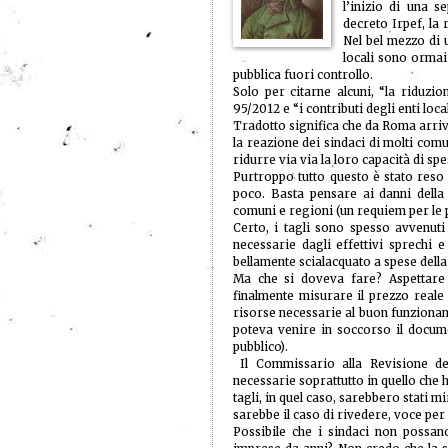
l’inizio di una s
decreto Irpef, la 
Nel bel mezzo di u
locali sono ormai
pubblica fuori controllo.
Solo per citarne alcuni, “la riduzi
95/2012 e “i contributi degli enti loca
Tradotto significa che da Roma arri
la reazione dei sindaci di molti com
ridurre via via la loro capacità di spe
Purtroppo tutto questo è stato reso 
poco. Basta pensare ai danni della
comuni e regioni (un requiem per le
Certo, i tagli sono spesso avvenuti
necessarie dagli effettivi sprechi 
bellamente scialacquato a spese della c
Ma che si doveva fare? Aspettare 
finalmente misurare il prezzo reale 
risorse necessarie al buon funziona
poteva venire in soccorso il docum
pubblico).
Il Commissario alla Revisione de
necessarie soprattutto in quello che 
tagli, in quel caso, sarebbero stati 
sarebbe il caso di rivedere, voce per v
Possibile che i sindaci non possa