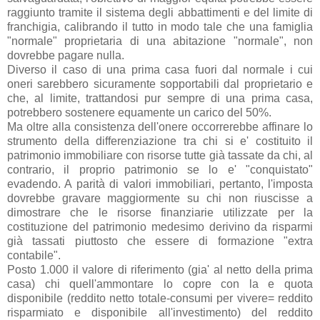
raggiunto tramite il sistema degli abbattimenti e del limite di
franchigia, calibrando il tutto in modo tale che una famiglia
"normale" proprietaria di una abitazione "normale", non
dovrebbe pagare nulla.
Diverso il caso di una prima casa fuori dal normale i cui
oneri sarebbero sicuramente sopportabili dal proprietario e
che, al limite, trattandosi pur sempre di una prima casa,
potrebbero sostenere equamente un carico del 50%.
Ma oltre alla consistenza dell'onere occorrerebbe affinare lo
strumento della differenziazione tra chi si e' costituito il
patrimonio immobiliare con risorse tutte già tassate da chi, al
contrario, il proprio patrimonio se lo e' "conquistato"
evadendo. A parità di valori immobiliari, pertanto, l'imposta
dovrebbe gravare maggiormente su chi non riuscisse a
dimostrare che le risorse finanziarie utilizzate per la
costituzione del patrimonio medesimo derivino da risparmi
già tassati piuttosto che essere di formazione "extra
contabile".
Posto 1.000 il valore di riferimento (gia' al netto della prima
casa) chi quell'ammontare lo copre con la e quota
disponibile (reddito netto totale-consumi per vivere= reddito
risparmiato e disponibile all'investimento) del reddito