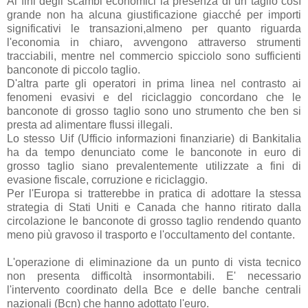
Ai fini degli scambi economici la presenza di un taglio così
grande non ha alcuna giustificazione giacché per importi
significativi le transazioni,almeno per quanto riguarda
l'economia in chiaro, avvengono attraverso strumenti
tracciabili, mentre nel commercio spicciolo sono sufficienti
banconote di piccolo taglio.
D'altra parte gli operatori in prima linea nel contrasto ai
fenomeni evasivi e del riciclaggio concordano che le
banconote di grosso taglio sono uno strumento che ben si
presta ad alimentare flussi illegali.
Lo stesso Uif (Ufficio informazioni finanziarie) di Bankitalia
ha da tempo denunciato come le banconote in euro di
grosso taglio siano prevalentemente utilizzate a fini di
evasione fiscale, corruzione e riciclaggio.
Per l'Europa si tratterebbe in pratica di adottare la stessa
strategia di Stati Uniti e Canada che hanno ritirato dalla
circolazione le banconote di grosso taglio rendendo quanto
meno più gravoso il trasporto e l'occultamento del contante.
L'operazione di eliminazione da un punto di vista tecnico
non presenta difficoltà insormontabili. E' necessario
l'intervento coordinato della Bce e delle banche centrali
nazionali (Bcn) che hanno adottato l'euro.