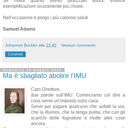
Se rivedi quanto avevo ipotizzato allora, troverai
esemplificazioni sicuramente più chiare.
Nell'occasione ti porgo i più calorosi saluti
Samuel Adams
Johannes Buckler
alle
23:40
Nessun commento:
Condividi
domenica 12 maggio 2013
Ma è sbagliato abolire l'IMU
Caro Direttore,
due parole sull’IMU. Cominciamo col dire a
cosa serve un’imposta sulla casa.
Serve per pagare qualcuno che asfalti la via,
che la illumini, che la tenga pulita, che curi gli
scarichi delle fognature e molte altre cose
ancora.