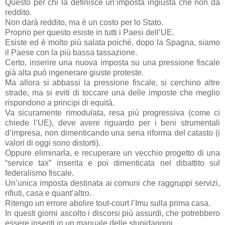
Questo per chi la definisce un’imposta ingiusta che non dà
reddito.
Non darà reddito, ma è un costo per lo Stato.
Proprio per questo esiste in tutti i Paesi dell’UE.
Esiste ed è molto più salata poiché, dopo la Spagna, siamo
il Paese con la più bassa tassazione.
Certo, inserire una nuova imposta su una pressione fiscale
già alta può ingenerare giuste proteste.
Ma allora si abbassi la pressione fiscale, si cerchino altre
strade, ma si eviti di toccare una delle imposte che meglio
rispondono a principi di equità.
Va sicuramente rimodulata, resa più progressiva (come ci
chiede l’UE), deve avere riguardo per i beni strumentali
d’impresa, non dimenticando una seria riforma del catasto (i
valori di oggi sono distorti).
Oppure eliminarla, e recuperare un vecchio progetto di una
“service tax” inserita e poi dimenticata nel dibattito sul
federalismo fiscale.
Un’unica imposta destinata ai comuni che raggruppi servizi,
rifiuti, casa e quant’altro.
Ritengo un errore abolire tout-court l’Imu sulla prima casa.
In questi giorni ascolto i discorsi più assurdi, che potrebbero
essere inseriti in un manuale delle stupidaggini.