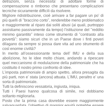
detrazioni, senza necessita' di adottare forme di
compensazione o rimborso che presentano complicazioni
tecniche sicuramente difficili da risolvere.
Migliore ridistribuzione, cioè arrivare a far pagare un po' di
più quelli di "braccino corto", renderebbe meno problematico
e maggiormente al riparo dai soliti abusi (ai quali, purtroppo
assistiamo passivamente da tempo) l'istituzione del "reddito
minimo garantito" inteso come strumento di "contrasto alla
povertà": siamo sicuri che in un Paese dove i finti poveri
dilagano da sempre si possa dare vita ad uno strumento di
così enorme civiltà?
In merito all'ossessionante tema dell' IMU e della sua
abolizione, ho le idee molto chiare, andando a ripescare
quel meccanismo di modulazione della patrimoniale che ha
costituito il nostro primo confronto di idee.
L'imposta patrimoniale di ampio spettro, allora presagita da
più parti, non e' stata (ancora) attuata. L'IMU, peraltro e' una
sorta di patrimoniale.
Tutti la definiscono vessatoria, ingiusta, iniqua.
Tutti i Paesi hanno qualcosa di simile, noi dobbiamo
soltanto migliorarla.
Posto che la prima casa dovrebbe essere maggiormente
salvaguardata, l'obiettivo di maggior equità potrebbe essere