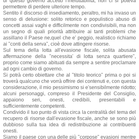
di questo governo accetto l'ineluttabilità, non ci si poteva
permettere di perdere ulteriore tempo.
Sentito il discorso di insediamento, peraltro, mi ha invaso un
senso di delusione: solito retorico e populistico abuso di
concetti assai vaghi e difficilmente non condivisibili, ma non
un segno di quali priorità attribuire ai tanti problemi che
assillano il Paese ne,quel che e' peggio, realistico richiamo
ai "conti della serva", cioè dove attingere risorse.
Sul tema della lotta all'evasione fiscale, solita abusata
affermazione della "necessita' di lotta senza quartiere",
proprio come siamo abituati da sempre a sentire proclamare
ad ogni cambio di governo.
Si potrà certo obiettare che al "titolo teorico" prima o poi si
troverà qualcuno che vorrà offrire dei contenuti e, con questa
considerazione, il mio pessimismo si e'sensibilmente ridotto;
alcuni personaggi, compreso il Presidente del Consiglio,
appaiono seri, onesti, credibili, presentabili e
sufficientemente competenti.
Condivido il tuo punto di vista circa la centralità del tema del
recupero di risorse dall'evasione fiscale, anche se sono più
dubbioso sulla tua idea di redistribuzione ai contribuenti
onesti.
Siamo il paese con una delle più "corpose" evasioni mentre