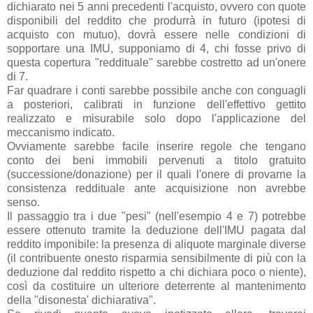
dichiarato nei 5 anni precedenti l'acquisto, ovvero con quote
disponibili del reddito che produrrà in futuro (ipotesi di
acquisto con mutuo), dovrà essere nelle condizioni di
sopportare una IMU, supponiamo di 4, chi fosse privo di
questa copertura "reddituale" sarebbe costretto ad un'onere
di 7.
Far quadrare i conti sarebbe possibile anche con conguagli
a posteriori, calibrati in funzione dell'effettivo gettito
realizzato e misurabile solo dopo l'applicazione del
meccanismo indicato.
Ovviamente sarebbe facile inserire regole che tengano
conto dei beni immobili pervenuti a titolo gratuito
(successione/donazione) per il quali l'onere di provarne la
consistenza reddituale ante acquisizione non avrebbe
senso.
Il passaggio tra i due "pesi" (nell'esempio 4 e 7) potrebbe
essere ottenuto tramite la deduzione dell'IMU pagata dal
reddito imponibile: la presenza di aliquote marginale diverse
(il contribuente onesto risparmia sensibilmente di più con la
deduzione dal reddito rispetto a chi dichiara poco o niente),
così da costituire un ulteriore deterrente al mantenimento
della "disonesta' dichiarativa".