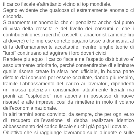
il carico fiscale e'altrettanto vicino al top mondiale.
Segno evidente che qualcosa di estremamente anomalo ci
circonda.
Sicuramente un'anomalia che ci penalizza anche dal punto
di vista della crescita e del livello dei consumi e' che i
contribuenti onesti (perché costretti o anacronisticamente ligi
al dovere) e le imprese corrette pagano tasse a dismisura, al
di la dell'umanamente accettabile, mentre lunghe teorie di
"furbi" continuano ad aggirare i loro doveri civici.
Rendere più equo il carico fiscale nell'aspetto distributivo e'
assolutamente prioritario, perché consentirebbe di eliminare
quelle risorse create in sfera non ufficiale, in buona parte
distolte dai consumi per essere occultate, dando più respiro,
tramite l'abbassamento del carico ai lavoratori, dipendenti
(in massa potenziali consumatori attualmente frenati ma
pronti ad "esplodere" non appena in possesso di nuove
risorse) e alle imprese, così da rimettere in moto il volano
dell'economia nazionale.
In altri termini sono convinto, da sempre, che per ogni euro
di recupero dall'evasione si debba realizzare identico
abbassamento del carico fiscale su chi già paga il dovuto.
Obiettivo che si raggiunge lavorando sulle aliquote e sulle