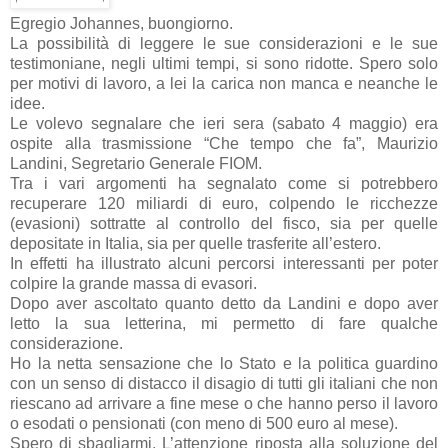
Egregio Johannes, buongiorno.
La possibilità di leggere le sue considerazioni e le sue
testimoniane, negli ultimi tempi, si sono ridotte. Spero solo
per motivi di lavoro, a lei la carica non manca e neanche le
idee.
Le volevo segnalare che ieri sera (sabato 4 maggio) era
ospite alla trasmissione “Che tempo che fa”, Maurizio
Landini, Segretario Generale FIOM.
Tra i vari argomenti ha segnalato come si potrebbero
recuperare 120 miliardi di euro, colpendo le ricchezze
(evasioni) sottratte al controllo del fisco, sia per quelle
depositate in Italia, sia per quelle trasferite all’estero.
In effetti ha illustrato alcuni percorsi interessanti per poter
colpire la grande massa di evasori.
Dopo aver ascoltato quanto detto da Landini e dopo aver
letto la sua letterina, mi permetto di fare qualche
considerazione.
Ho la netta sensazione che lo Stato e la politica guardino
con un senso di distacco il disagio di tutti gli italiani che non
riescano ad arrivare a fine mese o che hanno perso il lavoro
o esodati o pensionati (con meno di 500 euro al mese).
Spero di sbagliarmi. L’attenzione riposta alla soluzione del