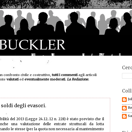
Cerc
un confronto civile e costruttivo,
tutti i commenti
agli articoli
ente
valutati
ed
eventualmente moderati.
La Redazione.
Coll
Jo
 soldi degli evasori.
Re
Sa
bilità del 2013 (Legge 24.12..12 n. 228) è stato previsto che il
che una valutazione delle entrate strutturali da lotta
inando le stesse (per la quota non necessaria al mantenimento