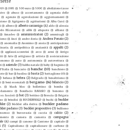
hette
919
(1)
1985
(1)
500 euro
(1)
500€
(1)
abolizione tasse
sivo
(1)
abuso
(1)
accertamento
(1)
agenzia delle
(1)
agenzie
(1)
agevolazioni
(1)
aggiornamenti
(1)
sione
(1)
Agrigento
(1)
agriturismi
(1)
Alba Curci
(1)
alberto carzaniga
(4)
i
(1)
albero
(1)
aldo
(1)
alessia
redo REcanatesi
(1)
alibi
(1)
aliquote
(1)
allianz
(1)
amministratori
(2)
(1)
Amadeo
(1)
ammiragli
(1)
Andrea Ponzio
(2)
ismo
(1)
Anci
(1)
andre doria
(1)
(1)
anomalia
(1)
Anonimo
(1)
ansia
(1)
anticipazione
appalti
(2)
inaria.
(1)
antipolitica
(1)
anzianità
(1)
(1)
applausi.scontrini
(1)
arco
(1)
armi
(1)
Arrigo
tti
(1)
Arte
(1)
artigiano
(1)
artista
(1)
assicurazione
ronomo
(1)
auto
(1)
autonomia
(1)
autovettura
(1)
aziende
(3)
ti
(1)
babbo natale
(1)
baby
(1)
bagnino
(1)
banche
(10)
'Italia
(1)
bancario
(1)
banchiere
(1)
basta
(2)
ote
(1)
bar
(1)
basilea
(1)
battaglione 101
(1)
9)
befera
(2)
befana
(1)
Belgrado
(1)
benaltrismo
(1)
bergamo
(14)
bilancio
(2)
i
(1)
beni essenziali
(1)
o.
(1)
black bloc
(1)
bollettino
(1)
bomba
(1)
rdamento
(1)
Bonifacio RAVASIO
(1)
bonomo
(1)
bot
(3)
so. fascisti
(1)
bottino
(1)
Brescia
(1)
Brigata
buckler
zo
(1)
brindisi
(1)
BUCHENWALD
(1)
buchi
(1)
buckler padano
kler
(2)
bückler alla deriva
(1)
ckler padano
(3)
buckler propositivo
(3)
bullismo
calcio
(2)
nsenso
(1)
burocrazia
(1)
caccia
(1)
campagna
amento
(1)
camera
(1)
camorra
(1)
ale
(4)
campi
(1)
canone
(1)
Cantone
(1)
capitale
(1)
i
(5)
Capitalismo
(1)
capitalizzare
(1)
carbone
(1)