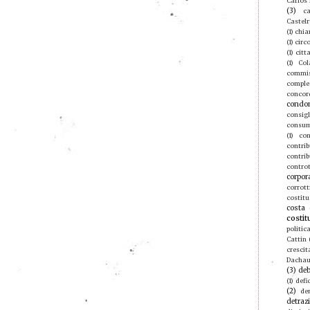
Carlos
(3)
ca
Castel
(1)
chia
(1)
circ
(1)
citt
(1)
Col
commis
compl
concor
condo
consigl
consu
(1)
con
contri
contrib
contro
corpor
corrott
costitu
costa 
costit
politic
Cattin
crescit
Dacha
(3)
deb
(1)
defic
(2)
de
detraz