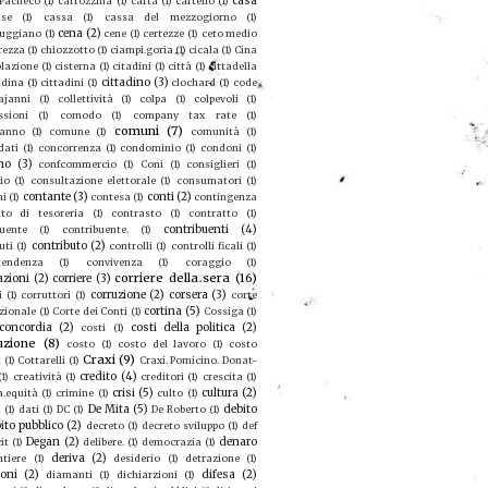
casa
 Pacheco
(1)
carrozzina
(1)
carta
(1)
cartello
(1)
se
(1)
cassa
(1)
cassa del mezzogiorno
(1)
cena
(2)
ruggiano
(1)
cene
(1)
certezze
(1)
ceto medio
rezza
(1)
chiozzotto
(1)
ciampi.goria
(1)
cicala
(1)
Cina
olazione
(1)
cisterna
(1)
citadini
(1)
città
(1)
cittadella
cittadino
(3)
adina
(1)
cittadini
(1)
clochard
(1)
code
ajanni
(1)
collettività
(1)
colpa
(1)
colpevoli
(1)
sioni
(1)
comodo
(1)
company tax rate
(1)
comuni
(7)
eanno
(1)
comune
(1)
comunità
(1)
dati
(1)
concorrenza
(1)
condominio
(1)
condoni
(1)
no
(3)
confcommercio
(1)
Coni
(1)
consiglieri
(1)
io
(1)
consultazione elettorale
(1)
consumatori
(1)
contante
(3)
conti
(2)
mi
(1)
contesa
(1)
contingenza
to di tesoreria
(1)
contrasto
(1)
contratto
(1)
contribuenti
(4)
buente
(1)
contribuente.
(1)
contributo
(2)
uti
(1)
controlli
(1)
controlli ficali
(1)
tendenza
(1)
convivenza
(1)
coraggio
(1)
corriere della sera
(16)
azioni
(2)
corriere
(3)
corruzione
(2)
corsera
(3)
i
(1)
corruttori
(1)
corte
cortina
(5)
zionale
(1)
Corte dei Conti
(1)
Cossiga
(1)
concordia
(2)
costi della politica
(2)
costi
(1)
uzione
(8)
costo
(1)
costo del lavoro
(1)
costo
Craxi
(9)
a
(1)
Cottarelli
(1)
Craxi. Pomicino. Donat-
credito
(4)
(1)
creatività
(1)
creditori
(1)
crescita
(1)
crisi
(5)
cultura
(2)
a.equità
(1)
crimine
(1)
culto
(1)
De Mita
(5)
debito
u
(1)
dati
(1)
DC
(1)
De Roberto
(1)
ito pubblico
(2)
decreto
(1)
decreto sviluppo
(1)
def
Degan
(2)
denaro
it
(1)
delibere.
(1)
democrazia
(1)
deriva
(2)
ntiere
(1)
desiderio
(1)
detrazione
(1)
ioni
(2)
difesa
(2)
diamanti
(1)
dichiarzioni
(1)