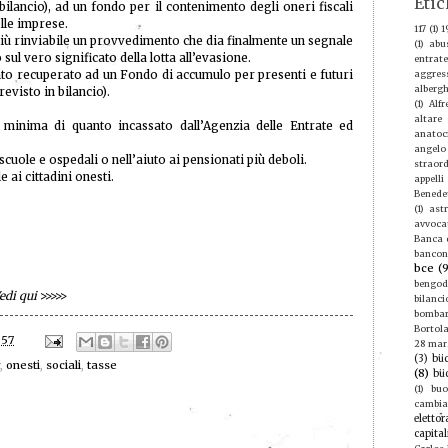
Etic
i bilancio), ad un fondo per il contenimento degli oneri fiscali
elle imprese.
117
(1)
1
più rinviabile un provvedimento che dia finalmente un segnale
(1)
abu
sul vero significato della lotta all’evasione.
entrate
nto recuperato ad un Fondo di accumulo per presenti e futuri
aggres
albergh
revisto in bilancio).
(1)
Alf
altare
minima di quanto incassato dall’Agenzia delle Entrate ed
anatoc
angelo
scuole e ospedali o nell’aiuto ai pensionati più deboli.
straord
 ai cittadini onesti.
appelli
Benede
(1)
ast
avvoca
Banca d
bancon
bce
(
bengod
edi qui
>>>>>
bilanci
bomba
Bortola
:57
28 mar
(3)
büc
,
onesti
,
sociali
,
tasse
(8)
bü
(1)
buo
cambi
elettor
capital