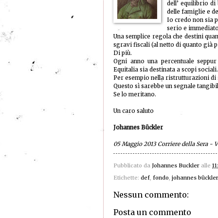
dell’ equilibrio d
delle famiglie e d
Io credo non sia 
serio e immediato 
Una semplice regola che destini qua
sgravi fiscali (al netto di quanto già p
Di più.
Ogni anno una percentuale seppur 
Equitalia sia destinata a scopi sociali.
Per esempio nella ristrutturazioni di 
Questo sì sarebbe un segnale tangibile
Se lo meritano.
Un caro saluto
Johannes Bückler
05 Maggio 2013 Corriere della Sera - V
Pubblicato da
Johannes Buckler
alle
11
Etichette:
def
,
fondo
,
johannes bückler
Nessun commento:
Posta un commento