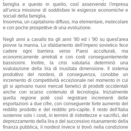
famiglia e questo in quello, così asservendo l'impresa
all'unica missione di soddisfare le esigenze economiche e
sociali della famiglia.
Insomma, un capitalismo diffuso, ma elementare, molecolare
e con poche prospettive di una evoluzione.
Negli anni a cavallo tra gli anni '80 ed i '90 su quest'area
piovve la manna. Lo sfaldamento dell'impero sovietico fece
cadere ogni barriera verso Paesi acculturati, ma
economicamente arretrati e con costi conseguentemente
bassissimi. Inoltre, la crisi valutaria determinò una
svalutazione della lira di inusitata dimensione. Il sistema
produttivo del nordest, di conseguenza, conobbe un
incremento di competitività eccezionale nel momento in cui
gli si aprivano nuovi mercati famelici di prodotti occidentali
anche con scarso contenuto di tecnologia. Inizialmente
quella regione potè così registrare incrementi delle
esportazioni a due cifre, con conseguente forte aumento del
reddito prodotto e del reddito pro-capite. Il resto dell'Italia
sostenne solo i costi, in termini di ristrettezze e sacrifici, del
deprezzamento della lira e del successivo risanamento della
finanza pubblica, il nordest invece si trovò nella condizione