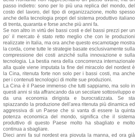
passo indietro: sono per lo più una replica del mondo, del
costo del lavoro, del tipo di organizzazione, molto spesso
anche della tecnologia propri del sistema produttivo italiano
di trenta, quaranta e forse anche più anni fa.
Se non altro in virtù dei bassi costi e del bassi prezzi per un
po' il mercato è stato retto meglio che con le produzioni
realizzate in Italia, ma ora anche questo escamotage mostra
la corda, come tutte le strategie basate esclusivamente sulla
compressione dei costi anziché sulla innovazione e sulla
tecnologia. La bestia nera della concorrenza internazionale
alla quale viene imputata la fine del miracolo del nordest è
la Cina, ritenuta forte non solo per i bassi costi, ma anche
per i contenuti tecnologici di molte sue produzioni.
La Cina è il Paese immenso che tutti sappiamo, ma solo in
questi anni si sta affrancando da un secolare sottosviluppo e
da una economia dirigista e burocratizzata. Se sta
spiazzando la produzione dell'area ritenuta più dinamica ed
aggressiva di un Paese che si vanta di essere la quinta
potenza economica del mondo, significa che il sistema
produttivo di questo Paese molto ha sbagliato e molto
continua a sbagliare.
Dieci anni fa sul nordest era piovuta la manna, ed ora già