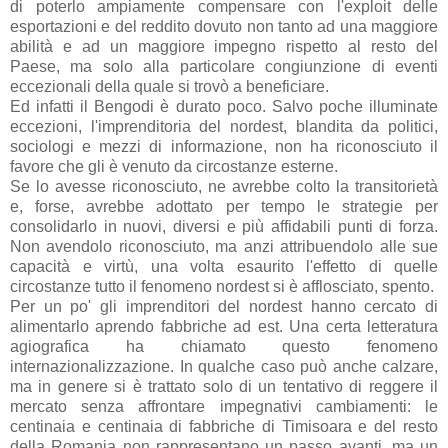
di poterlo ampiamente compensare con l'exploit delle
esportazioni e del reddito dovuto non tanto ad una maggiore
abilità e ad un maggiore impegno rispetto al resto del
Paese, ma solo alla particolare congiunzione di eventi
eccezionali della quale si trovò a beneficiare.
Ed infatti il Bengodi è durato poco. Salvo poche illuminate
eccezioni, l'imprenditoria del nordest, blandita da politici,
sociologi e mezzi di informazione, non ha riconosciuto il
favore che gli è venuto da circostanze esterne.
Se lo avesse riconosciuto, ne avrebbe colto la transitorietà
e, forse, avrebbe adottato per tempo le strategie per
consolidarlo in nuovi, diversi e più affidabili punti di forza.
Non avendolo riconosciuto, ma anzi attribuendolo alle sue
capacità e virtù, una volta esaurito l'effetto di quelle
circostanze tutto il fenomeno nordest si è afflosciato, spento.
Per un po' gli imprenditori del nordest hanno cercato di
alimentarlo aprendo fabbriche ad est. Una certa letteratura
agiografica ha chiamato questo fenomeno
internazionalizzazione. In qualche caso può anche calzare,
ma in genere si è trattato solo di un tentativo di reggere il
mercato senza affrontare impegnativi cambiamenti: le
centinaia e centinaia di fabbriche di Timisoara e del resto
della Romania non rappresentano un passo avanti, ma un