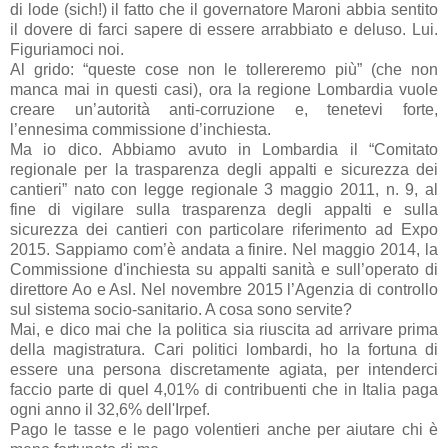
di lode (sich!) il fatto che il governatore Maroni abbia sentito
il dovere di farci sapere di essere arrabbiato e deluso. Lui.
Figuriamoci noi.
Al grido: “queste cose non le tollereremo più” (che non
manca mai in questi casi), ora la regione Lombardia vuole
creare un’autorità anti-corruzione e, tenetevi forte,
l’ennesima commissione d’inchiesta.
Ma io dico. Abbiamo avuto in Lombardia il “Comitato
regionale per la trasparenza degli appalti e sicurezza dei
cantieri” nato con legge regionale 3 maggio 2011, n. 9, al
fine di vigilare sulla trasparenza degli appalti e sulla
sicurezza dei cantieri con particolare riferimento ad Expo
2015. Sappiamo com’è andata a finire. Nel maggio 2014, la
Commissione d'inchiesta su appalti sanità e sull’operato di
direttore Ao e Asl. Nel novembre 2015 l’Agenzia di controllo
sul sistema socio-sanitario. A cosa sono servite?
Mai, e dico mai che la politica sia riuscita ad arrivare prima
della magistratura. Cari politici lombardi, ho la fortuna di
essere una persona discretamente agiata, per intenderci
faccio parte di quel 4,01% di contribuenti che in Italia paga
ogni anno il 32,6% dell'Irpef.
Pago le tasse e le pago volentieri anche per aiutare chi è