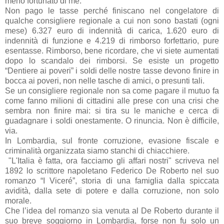
meno fortunato di me.
Non pago le tasse perché finiscano nel congelatore di
qualche consigliere regionale a cui non sono bastati (ogni
mese) 6.327 euro di indennità di carica, 1.620 euro di
indennità di funzione e 4.219 di rimborso forfettario, pure
esentasse. Rimborso, bene ricordare, che vi siete aumentati
dopo lo scandalo dei rimborsi. Se esiste un progetto
“Dentiere ai poveri” i soldi delle nostre tasse devono finire in
bocca ai poveri, non nelle tasche di amici, o presunti tali.
Se un consigliere regionale non sa come pagare il mutuo fa
come fanno milioni di cittadini alle prese con una crisi che
sembra non finire mai: si tira su le maniche e cerca di
guadagnare i soldi onestamente. O rinuncia. Non è difficile,
via.
In Lombardia, sul fronte corruzione, evasione fiscale e
criminalità organizzata siamo stanchi di chiacchiere.
"L'Italia è fatta, ora facciamo gli affari nostri" scriveva nel
1892 lo scrittore napoletano Federico De Roberto nel suo
romanzo “I Viceré”, storia di una famiglia dalla spiccata
avidità, dalla sete di potere e dalla corruzione, non solo
morale.
Che l’idea del romanzo sia venuta al De Roberto durante il
suo breve soggiorno in Lombardia, forse non fu solo un