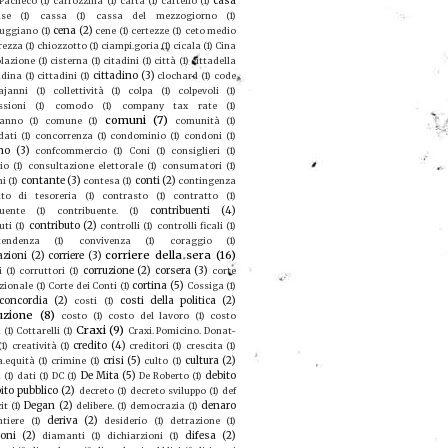
casa
 Pacheco
(1)
carrozzina
(1)
carta
(1)
cartello
(1)
se
(1)
cassa
(1)
cassa del mezzogiorno
(1)
cena
(2)
ruggiano
(1)
cene
(1)
certezze
(1)
ceto medio
rezza
(1)
chiozzotto
(1)
ciampi.goria
(1)
cicala
(1)
Cina
olazione
(1)
cisterna
(1)
citadini
(1)
città
(1)
cittadella
cittadino
(3)
adina
(1)
cittadini
(1)
clochard
(1)
code
ajanni
(1)
collettività
(1)
colpa
(1)
colpevoli
(1)
sioni
(1)
comodo
(1)
company tax rate
(1)
comuni
(7)
eanno
(1)
comune
(1)
comunità
(1)
dati
(1)
concorrenza
(1)
condominio
(1)
condoni
(1)
no
(3)
confcommercio
(1)
Coni
(1)
consiglieri
(1)
io
(1)
consultazione elettorale
(1)
consumatori
(1)
contante
(3)
conti
(2)
mi
(1)
contesa
(1)
contingenza
to di tesoreria
(1)
contrasto
(1)
contratto
(1)
contribuenti
(4)
buente
(1)
contribuente.
(1)
contributo
(2)
uti
(1)
controlli
(1)
controlli ficali
(1)
tendenza
(1)
convivenza
(1)
coraggio
(1)
corriere della sera
(16)
azioni
(2)
corriere
(3)
corruzione
(2)
corsera
(3)
i
(1)
corruttori
(1)
corte
cortina
(5)
zionale
(1)
Corte dei Conti
(1)
Cossiga
(1)
concordia
(2)
costi della politica
(2)
costi
(1)
uzione
(8)
costo
(1)
costo del lavoro
(1)
costo
Craxi
(9)
a
(1)
Cottarelli
(1)
Craxi. Pomicino. Donat-
credito
(4)
(1)
creatività
(1)
creditori
(1)
crescita
(1)
crisi
(5)
cultura
(2)
a.equità
(1)
crimine
(1)
culto
(1)
De Mita
(5)
debito
u
(1)
dati
(1)
DC
(1)
De Roberto
(1)
ito pubblico
(2)
decreto
(1)
decreto sviluppo
(1)
def
Degan
(2)
denaro
it
(1)
delibere.
(1)
democrazia
(1)
deriva
(2)
ntiere
(1)
desiderio
(1)
detrazione
(1)
ioni
(2)
difesa
(2)
diamanti
(1)
dichiarzioni
(1)