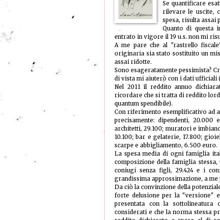
Se quantificare esa
rilevare le uscite,
spesa, risulta assai p
Quanto di questa i
entrato in vigore il 19 u.s. non mi ris
A me pare che al "rastrello fiscal
originaria sia stato sostituito un mi
assai ridotte.
Sono esageratamente pessimista? Cre
di vista mi aiuterò con i dati ufficia
Nel 2011 il reddito annuo dichiar
ricordare che si tratta di reddito lord
quantum spendibile).
Con riferimento esemplificativo ad a
precisamente: dipendenti, 20.000 e
architetti, 29.100; muratori e imbianc
10.100; bar e gelaterie, 17.800; gioie
scarpe e abbigliamento, 6.500 euro.
La spesa media di ogni famiglia it
composizione della famiglia stessa,
coniugi senza figli, 29.424 e i con
grandissima approssimazione, a me p
Da ciò la convinzione della potenzial
forte delusione per la "versione" e
presentata con la sottolineatura
considerati e che la norma stessa p