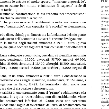
Etic
ttamente le entrate e', molto spesso, "missione impossibile",
 con orizzonte ben mirato e indicativo di capacita' reale di
117
(1)
1
iù facile.
(1)
abu
neluttabile constatazione si sia tradotta nel "meccanismo"
entrate
ulta chiaro, aiutami tu a capirlo.
aggres
albergh
e" che poteva essere il redditometro nella sua concezione
(1)
Alf
sero "punteruolo", con capacita' di "raccolta", evidentemente,
altare
anatoc
do di no, ahimè; per dimostrare la fondatezza del mio punto
angelo
li (Ministero dell'Economia e ISTAT) di recente divulgazione.
straord
ato in media dagli italiani ammonta a 19.600 euro (giova
appelli
o, dal quale occorre togliere il "carico fiscale" per ottenere il
Benede
(1)
ast
avvoca
lcune categorie economiche, quel dato si identifica ancor più
Banca d
uro; pensionati, 15.500; avvocati, 58.700; medici, 69.500;
bancon
hini, 23.600; ristoratori, 15.400; alberghi, 18.300; autosaloni,
bce
(
llieri, 17.300; tassisti, 15.600; parrucchieri, 13.000; negozi di
bengod
bilanci
aliana, in un anno, ammonta a 29.856 euro. Considerando la
bomba
 troviamo che i single spendono, mediamente, 21.168 euro, i
Bortola
28 mar
iugi con un figlio, 33.492. Raffrontando i dati, anche con
(3)
büc
are che ci sia qualcosa che non torna.
(8)
bü
e validità di uno strumento come il "primo" redditometro e la
(1)
buo
ntrata in vigore. Quest'ultima, non dimentichiamolo, viene
cambi
 che scostamenti inferiori ai 12.000 euro non verranno
elettor
revede una "soglia di tolleranza" del 20% di scostamento tra
capital