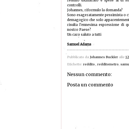
reddito dichiarato e spese al di s
controlli.
Johannes, riformulo la domanda?
Sono esageratamente pessimista o c
demagogico che solo apparentemente
risulta l'ennesima espressione di qu
nostro Paese?
Un caro saluto a tutti
Samuel Adams
Pubblicato da
Johannes Buckler
alle
12
Etichette:
reddito.
,
redditometro
,
samu
Nessun commento:
Posta un commento