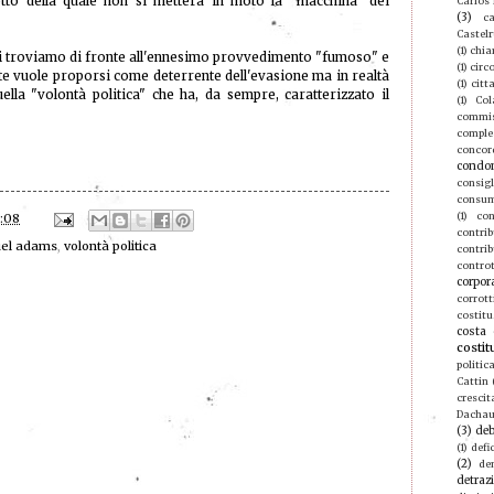
otto della quale non si metterà in moto la "macchina" dei
Carlos
(3)
ca
Castel
(1)
chia
i troviamo di fronte all'ennesimo provvedimento "fumoso" e
(1)
circ
 vuole proporsi come deterrente dell'evasione ma in realtà
(1)
citt
ella "volontà politica" che ha, da sempre, caratterizzato il
(1)
Col
commis
compl
concor
condo
consigl
consu
(1)
con
:08
contri
el adams
,
volontà politica
contrib
contro
corpor
corrott
costitu
costa 
costit
politic
Cattin
crescit
Dacha
(3)
deb
(1)
defic
(2)
de
detraz