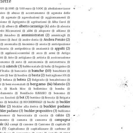
hette
919
(1)
1985
(1)
500 euro
(1)
500€
(1)
abolizione tasse
sivo
(1)
abuso
(1)
accertamento
(1)
agenzia delle
(1)
agenzie
(1)
agevolazioni
(1)
aggiornamenti
(1)
sione
(1)
Agrigento
(1)
agriturismi
(1)
Alba Curci
(1)
alberto carzaniga
(4)
i
(1)
albero
(1)
aldo
(1)
alessia
redo REcanatesi
(1)
alibi
(1)
aliquote
(1)
allianz
(1)
amministratori
(2)
(1)
Amadeo
(1)
ammiragli
(1)
Andrea Ponzio
(2)
ismo
(1)
Anci
(1)
andre doria
(1)
(1)
anomalia
(1)
Anonimo
(1)
ansia
(1)
anticipazione
appalti
(2)
inaria.
(1)
antipolitica
(1)
anzianità
(1)
(1)
applausi.scontrini
(1)
arco
(1)
armi
(1)
Arrigo
tti
(1)
Arte
(1)
artigiano
(1)
artista
(1)
assicurazione
ronomo
(1)
auto
(1)
autonomia
(1)
autovettura
(1)
aziende
(3)
ti
(1)
babbo natale
(1)
baby
(1)
bagnino
(1)
banche
(10)
'Italia
(1)
bancario
(1)
banchiere
(1)
basta
(2)
ote
(1)
bar
(1)
basilea
(1)
battaglione 101
(1)
9)
befera
(2)
befana
(1)
Belgrado
(1)
benaltrismo
(1)
bergamo
(14)
bilancio
(2)
i
(1)
beni essenziali
(1)
o.
(1)
black bloc
(1)
bollettino
(1)
bomba
(1)
rdamento
(1)
Bonifacio RAVASIO
(1)
bonomo
(1)
bot
(3)
so. fascisti
(1)
bottino
(1)
Brescia
(1)
Brigata
buckler
zo
(1)
brindisi
(1)
BUCHENWALD
(1)
buchi
(1)
buckler padano
kler
(2)
bückler alla deriva
(1)
ckler padano
(3)
buckler propositivo
(3)
bullismo
calcio
(2)
nsenso
(1)
burocrazia
(1)
caccia
(1)
campagna
amento
(1)
camera
(1)
camorra
(1)
ale
(4)
campi
(1)
canone
(1)
Cantone
(1)
capitale
(1)
i
(5)
Capitalismo
(1)
capitalizzare
(1)
carbone
(1)