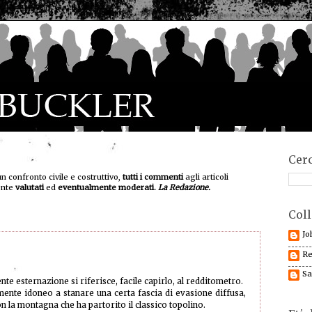
Cerc
un confronto civile e costruttivo,
tutti i commenti
agli articoli
ente
valutati
ed
eventualmente moderati.
La Redazione.
Coll
Jo
Re
Sa
nte esternazione si riferisce, facile capirlo, al redditometro.
ente idoneo a stanare una certa fascia di evasione diffusa,
on la montagna che ha partorito il classico topolino.