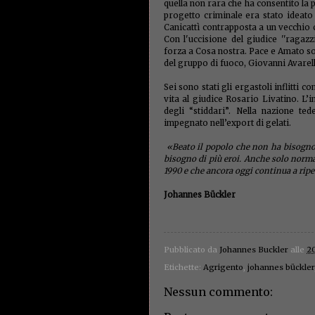
quella non rara che ha consentito la p
progetto criminale era stato ideat
Canicattì contrapposta a un vecchio
Con l'uccisione del giudice ''ragazz
forza a Cosa nostra. Pace e Amato son
del gruppo di fuoco, Giovanni Avare
Sei sono stati gli ergastoli inflitti 
vita al giudice Rosario Livatino. L
degli “stiddari”. Nella nazione t
impegnato nell’export di gelati.
«Beato il popolo che non ha bisogno d
bisogno di più eroi. Anche solo norma
1990 e che ancora oggi continua a ripe
Johannes Bückler
Pubblicato da
Johannes Buckler
alle
20
Etichette:
Agrigento
,
johannes bückler
Nessun commento: