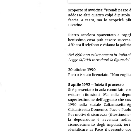
scoperto si avvicina: “Prendi pezzo d
addosso altri quattro colpi di pistola
faccia. A terra, ma lo scoprirà pi
Livatino.
Pietro accelera spaventato e raggi
benissimo cosa può essere successo
Afferra il telefono e chiama la polizia
Nel 1990 non esiste ancora in Italia a
Legge 41/2001 introdurrà la figura del 
20 ottobre 1990
Pietro è stato licenziato. “Non voglia
8 aprile 1992 – Inizia il processo
Si è presentato in aula camuffato con 
evitare ritorsioni. Ma nella dep
supertestimone dell'agguato che cost
1990 sulla statale Caltanissetta-A
Caltanissetta Domenico Pace e Paolo
Per motivi di sicurezza (il testimone 
la deposizione è avvenuta nell'
riconoscimento degli imputati, ieri 
identificare in Pace il presunto uo