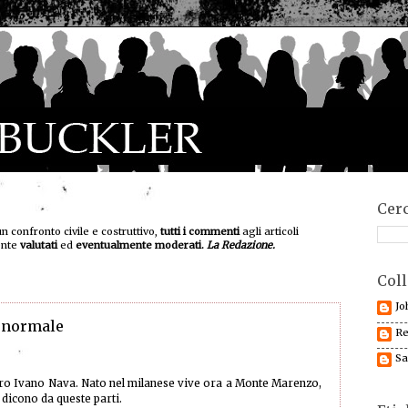
Cerc
un confronto civile e costruttivo,
tutti i commenti
agli articoli
ente
valutati
ed
eventualmente moderati.
La Redazione.
Coll
Jo
e normale
Re
Sa
tro Ivano Nava. Nato nel milanese vive ora a Monte Marenzo,
icono da queste parti.