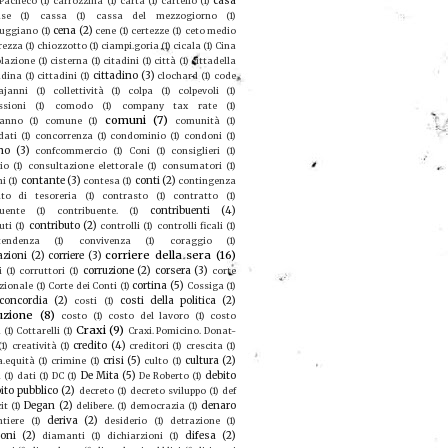
casa
 Pacheco
(1)
carrozzina
(1)
carta
(1)
cartello
(1)
se
(1)
cassa
(1)
cassa del mezzogiorno
(1)
cena
(2)
ruggiano
(1)
cene
(1)
certezze
(1)
ceto medio
rezza
(1)
chiozzotto
(1)
ciampi.goria
(1)
cicala
(1)
Cina
olazione
(1)
cisterna
(1)
citadini
(1)
città
(1)
cittadella
cittadino
(3)
adina
(1)
cittadini
(1)
clochard
(1)
code
ajanni
(1)
collettività
(1)
colpa
(1)
colpevoli
(1)
sioni
(1)
comodo
(1)
company tax rate
(1)
comuni
(7)
eanno
(1)
comune
(1)
comunità
(1)
dati
(1)
concorrenza
(1)
condominio
(1)
condoni
(1)
no
(3)
confcommercio
(1)
Coni
(1)
consiglieri
(1)
io
(1)
consultazione elettorale
(1)
consumatori
(1)
contante
(3)
conti
(2)
mi
(1)
contesa
(1)
contingenza
to di tesoreria
(1)
contrasto
(1)
contratto
(1)
contribuenti
(4)
buente
(1)
contribuente.
(1)
contributo
(2)
uti
(1)
controlli
(1)
controlli ficali
(1)
tendenza
(1)
convivenza
(1)
coraggio
(1)
corriere della sera
(16)
azioni
(2)
corriere
(3)
corruzione
(2)
corsera
(3)
i
(1)
corruttori
(1)
corte
cortina
(5)
zionale
(1)
Corte dei Conti
(1)
Cossiga
(1)
concordia
(2)
costi della politica
(2)
costi
(1)
uzione
(8)
costo
(1)
costo del lavoro
(1)
costo
Craxi
(9)
a
(1)
Cottarelli
(1)
Craxi. Pomicino. Donat-
credito
(4)
(1)
creatività
(1)
creditori
(1)
crescita
(1)
crisi
(5)
cultura
(2)
a.equità
(1)
crimine
(1)
culto
(1)
De Mita
(5)
debito
u
(1)
dati
(1)
DC
(1)
De Roberto
(1)
ito pubblico
(2)
decreto
(1)
decreto sviluppo
(1)
def
Degan
(2)
denaro
it
(1)
delibere.
(1)
democrazia
(1)
deriva
(2)
ntiere
(1)
desiderio
(1)
detrazione
(1)
ioni
(2)
difesa
(2)
diamanti
(1)
dichiarzioni
(1)