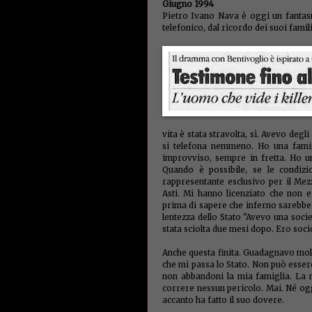
Giugno 1994
Pietro Ivano Nava è oggi un fantasma
telefonico, dal ricordo dei suoi famili
vita è stata stravolta, sì. Avevo degl
si telefona nemmeno. Ho una famigl
improvviso, sempre in fretta. Ho 
Quando è possibile, se le condizi
rappresentante esclusivo per il Mezz
Asti. Mi hanno licenziato che non 
prima di sapere che inferno sarebbe
lentezza dello Stato "Avevo una socie
stata sciolta due mesi dopo. Ero socio
Anche questa finita. Guadagnavo molt
che mi passa lo Stato. Non può essere
non abbandoni la mia famiglia. La m
correre nessun pericolo. Mai. Né og
accanto ha fatto il suo dovere.