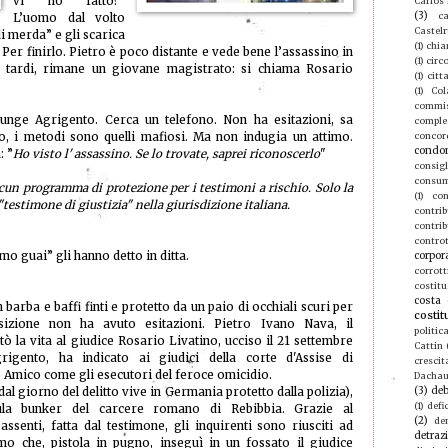
vi ho fatto?”
Carlos
(3)
ca
L’uomo dal volto
Castel
i merda” e gli scarica
(1)
chia
. Per finirlo. Pietro è poco distante e vede bene l’assassino in
(1)
circ
ù tardi, rimane un giovane magistrato: si chiama Rosario
(1)
citt
(1)
Col
commis
unge Agrigento. Cerca un telefono. Non ha esitazioni, sa
compl
, i metodi sono quelli mafiosi. Ma non indugia un attimo.
concor
condo
: ”
Ho visto l' assassino. Se lo trovate, saprei riconoscerlo
"
consigl
consu
lcun programma di protezione per i testimoni a rischio. Solo la
(1)
con
"testimone di giustizia" nella giurisdizione italiana.
contri
contrib
contro
mo guai” gli hanno detto in ditta.
corpor
corrott
costitu
costa 
barba e baffi finti e protetto da un paio di occhiali scuri per
costit
osizione non ha avuto esitazioni. Pietro Ivano Nava, il
politic
ò la vita al giudice Rosario Livatino, ucciso il 21 settembre
Cattin
grigento, ha indicato ai giudici della corte d'Assise di
crescit
 Amico come gli esecutori del feroce omicidio.
Dacha
(3)
deb
dal giorno del delitto vive in Germania protetto dalla polizia),
(1)
defic
aula bunker del carcere romano di Rebibbia. Grazie al
(2)
de
assenti, fatta dal testimone, gli inquirenti sono riusciti ad
detraz
mo che, pistola in pugno, inseguì in un fossato il giudice