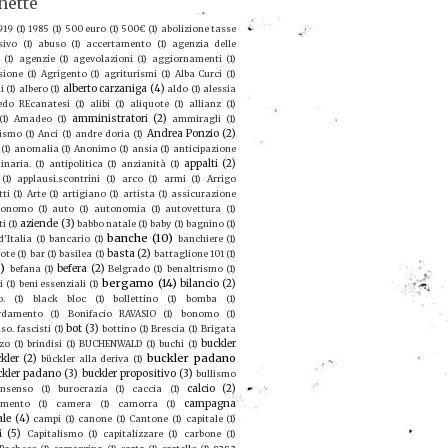
hette
919
(1)
1985
(1)
500 euro
(1)
500€
(1)
abolizione tasse
sivo
(1)
abuso
(1)
accertamento
(1)
agenzia delle
(1)
agenzie
(1)
agevolazioni
(1)
aggiornamenti
(1)
sione
(1)
Agrigento
(1)
agriturismi
(1)
Alba Curci
(1)
alberto carzaniga
(4)
i
(1)
albero
(1)
aldo
(1)
alessia
redo REcanatesi
(1)
alibi
(1)
aliquote
(1)
allianz
(1)
amministratori
(2)
(1)
Amadeo
(1)
ammiragli
(1)
Andrea Ponzio
(2)
ismo
(1)
Anci
(1)
andre doria
(1)
(1)
anomalia
(1)
Anonimo
(1)
ansia
(1)
anticipazione
appalti
(2)
inaria.
(1)
antipolitica
(1)
anzianità
(1)
(1)
applausi.scontrini
(1)
arco
(1)
armi
(1)
Arrigo
tti
(1)
Arte
(1)
artigiano
(1)
artista
(1)
assicurazione
ronomo
(1)
auto
(1)
autonomia
(1)
autovettura
(1)
aziende
(3)
ti
(1)
babbo natale
(1)
baby
(1)
bagnino
(1)
banche
(10)
'Italia
(1)
bancario
(1)
banchiere
(1)
basta
(2)
ote
(1)
bar
(1)
basilea
(1)
battaglione 101
(1)
9)
befera
(2)
befana
(1)
Belgrado
(1)
benaltrismo
(1)
bergamo
(14)
bilancio
(2)
i
(1)
beni essenziali
(1)
o.
(1)
black bloc
(1)
bollettino
(1)
bomba
(1)
rdamento
(1)
Bonifacio RAVASIO
(1)
bonomo
(1)
bot
(3)
so. fascisti
(1)
bottino
(1)
Brescia
(1)
Brigata
buckler
zo
(1)
brindisi
(1)
BUCHENWALD
(1)
buchi
(1)
buckler padano
kler
(2)
bückler alla deriva
(1)
ckler padano
(3)
buckler propositivo
(3)
bullismo
calcio
(2)
nsenso
(1)
burocrazia
(1)
caccia
(1)
campagna
amento
(1)
camera
(1)
camorra
(1)
ale
(4)
campi
(1)
canone
(1)
Cantone
(1)
capitale
(1)
i
(5)
Capitalismo
(1)
capitalizzare
(1)
carbone
(1)