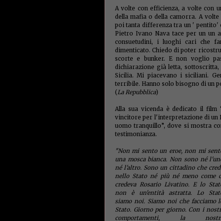
A volte con efficienza, a volte con 
della mafia o della camorra. A volte 
poi tanta differenza tra un ' pentito
Pietro Ivano Nava tace per un un att
consuetudini, i luoghi cari che 
dimenticato. Chiedo di poter ricostr
scorte e bunker. E non voglio pas
dichiarazione già letta, sottoscritta
Sicilia. Mi piacevano i siciliani. 
terribile. Hanno solo bisogno di un po' 
(
La Repubblica
)
Alla sua vicenda è dedicato il film
vincitore per l'interpretazione di un
uomo tranquillo”, dove si mostra com
testimonianza.
"Non mi sento un eroe, non mi sent
una mosca bianca. Non sono né l'un
né l'altro. Sono un cittadino che cred
nello Stato né più né meno come c
credeva Rosario Livatino. E lo Stat
non è un'entità astratta. Lo Stat
siamo noi. Siamo noi che facciamo l
Stato. Giorno per giorno. Con i nostr
comportamenti, la nostr