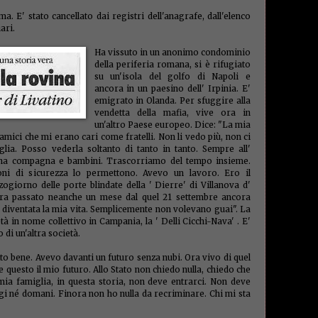
buckl
go
(3)
. E' stato cancellato dai registri dell'anagrafe, dall'elenco
gratta 
ari.
finanz
immigr
Ha vissuto in un anonimo condominio
(2)
imp
della periferia romana, si è rifugiato
(2)
im
su un'isola del golfo di Napoli e
incassi
ancora in un paesino dell' Irpinia. E'
Campio
emigrato in Olanda. Per sfuggire alla
interes
(3)
ire
vendetta della mafia, vive ora in
ispetto
un'altro Paese europeo. Dice: "La mia
Italtec
i amici che mi erano cari come fratelli. Non li vedo più, non ci
buck
ia. Posso vederla soltanto di tanto in tanto. Sempre all'
(150
una compagna e bambini. Trascorriamo del tempo insieme.
oni di sicurezza lo permettono. Avevo un lavoro. Ero il
(1)
laur
legalit
ogiorno delle porte blindate della ' Dierre' di Villanova d'
legge s
era passato neanche un mese dal quel 21 settembre ancora
letter
 diventata la mia vita. Semplicemente non volevano guai". La
venezi
tà in nome collettivo in Campania, la ' Delli Cicchi-Nava' . E'
lorenz
 di un'altra società.
Mascr
Savoia
o bene. Avevo davanti un futuro senza nubi. Ora vivo di quel
(1)
mag
 questo il mio futuro. Allo Stato non chiedo nulla, chiedo che
Malpen
marco
ia famiglia, in questa storia, non deve entrarci. Non deve
(1)
mar
gi né domani. Finora non ho nulla da recriminare. Chi mi sta
medici
milane