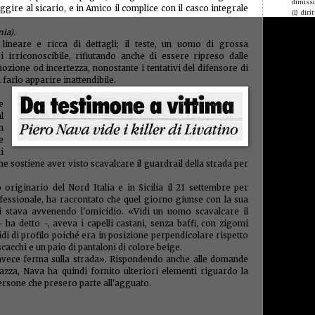
dimiss
ggire al sicario, e in Amico il complice con il casco integrale
(1)
dirit
giovani
ia).
Domeni
lineare e ricca di dettagli; il teste, un uomo di grossa
donne 
chiam
 irriconoscibile, rifiutando anche di essere ripreso dalle
econom
ozione od incertezza, nonostante i tentativi del difensore di
edilizia
 farlo apparire inattendibile.
elisa
(1
equipa
e
errore
l
espulsi
evas
n
e
evasori
Brivio
i
famigl
he sostiene aver visto scavalcare il guardrail della strada per
fas
(1)
femmini
riginario del Nord Italia e in Sicilia il 21 settembre per
finanze
rofessionale, ha raccontato che quel giorno giunse con la sua
finanz
i stava avvenendo l'omicidio. «Vidi un uomo scavalcare il
poveri
(
ha detto -, aveva i capelli castani, senza baffi, con zigomi
folk st
forest
di di profilo poiché era in posizione perpendicolare rispetto
mangi
cacchi e un paio di pantaloni di colore beige.
furbett
invece ferma sulla strada». Rispondendo anche alle domande
galant
lazza, Nava ha quindi fornito ulteriori elementi riguardo la
(1)
gene
ersone che presero parte all'agguato.
germa
giornal
giustiz