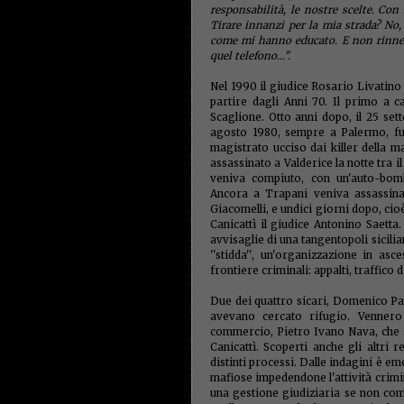
responsabilità, le nostre scelte. Con
Tirare innanzi per la mia strada? N
come mi hanno educato. E non rinnego 
quel telefono...".
Nel 1990 il giudice Rosario Livatino 
partire dagli Anni 70. Il primo a c
Scaglione. Otto anni dopo, il 25 se
agosto 1980, sempre a Palermo, fu 
magistrato ucciso dai killer della m
assassinato a Valderice la notte tra i
veniva compiuto, con un'auto-bomba
Ancora a Trapani veniva assassinat
Giacomelli, e undici giorni dopo, cioè
Canicattì il giudice Antonino Saett
avvisaglie di una tangentopoli sicilia
''stidda'', un'organizzazione in as
frontiere criminali: appalti, traffico 
Due dei quattro sicari, Domenico Pa
avevano cercato rifugio. Vennero 
commercio, Pietro Ivano Nava, che 
Canicattì. Scoperti anche gli altri r
distinti processi. Dalle indagini è e
mafiose impedendone l'attività crimin
una gestione giudiziaria se non com