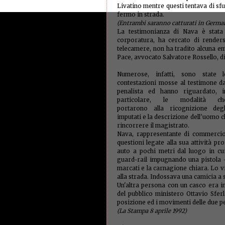
Livatino mentre questi tentava di sfu
fermo in strada.
(Entrambi saranno catturati in German
La testimonianza di Nava è stata 
corporatura, ha cercato di rendersi
telecamere, non ha tradito alcuna em
Pace, avvocato Salvatore Rossello, di
Numerose, infatti, sono state l
contestazioni mosse al testimone da
penalista ed hanno riguardato, i
particolare, le modalità ch
portarono alla ricognizione degl
imputati e la descrizione dell'uomo c
rincorrere il magistrato.
Nava, rappresentante di commercio o
questioni legate alla sua attività p
auto a pochi metri dal luogo in cu
guard-rail impugnando una pistola - 
marcati e la carnagione chiara. Lo vi
alla strada. Indossava una camicia a s
Un'altra persona con un casco era 
del pubblico ministero Ottavio Sfer
posizione ed i movimenti delle due p
(La Stampa 8 aprile 1992)