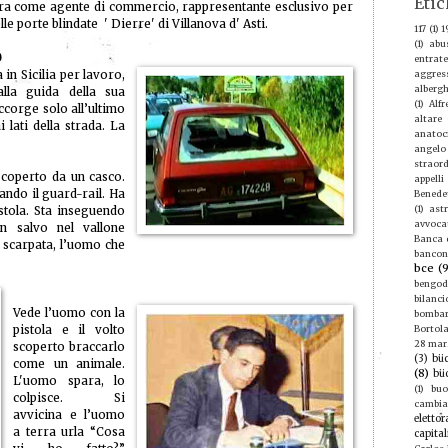
Etic
ra come agente di commercio, rappresentante esclusivo per
le porte blindate ' Dierre' di Villanova d' Asti.
117
(1)
1
(1)
abu
0
entrate
 in Sicilia per lavoro,
aggres
albergh
alla guida della sua
(1)
Alf
ccorge solo all’ultimo
altare
 lati della strada. La
anatoc
angelo
straord
 coperto da un casco.
appelli
ando il guard-rail. Ha
Benede
(1)
ast
stola. Sta inseguendo
avvoca
n salvo nel vallone
Banca d
a scarpata, l’uomo che
bancon
bce
(
bengod
bilanci
Vede l’uomo con la
bomba
pistola e il volto
Bortola
28 mar
scoperto braccarlo
(3)
büc
come un animale.
(8)
bü
L'uomo spara, lo
(1)
buo
colpisce. Si
cambi
avvicina e l’uomo
elettor
a terra urla “Cosa
capital