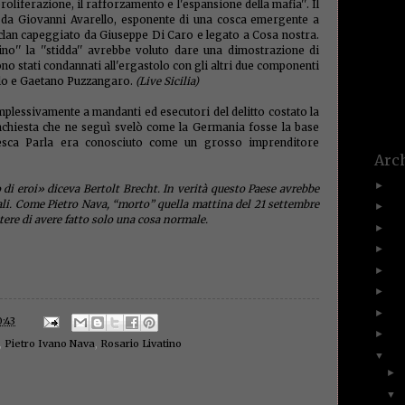
roliferazione, il rafforzamento e l'espansione della mafia''. Il
un a
(1)
o da Giovanni Avarello, esponente di una cosca emergente a
bückle
 clan capeggiato da Giuseppe Di Caro e legato a Cosa nostra.
affezio
ino'' la ''stidda'' avrebbe voluto dare una dimostrazione di
(1)
vaca
Paolett
o stati condannati all'ergastolo con gli altri due componenti
violen
llo e Gaetano Puzzangaro.
(Live Sicilia)
voce
(1)
(1)
vuot
complessivamente a mandanti ed esecutori del delitto costato la
(1)
zanz
’inchiesta che ne seguì svelò come la Germania fosse la base
edesca Parla era conosciuto come un grosso imprenditore
Arch
20
►
i eroi» diceva Bertolt Brecht. In verità questo Paese avrebbe
li. Come Pietro Nava, “morto” quella mattina del 21 settembre
20
►
tere di avere fatto solo una cosa normale.
20
►
20
►
20
►
20
►
20
►
:43
20
►
,
Pietro Ivano Nava
,
Rosario Livatino
20
▼
►
▼