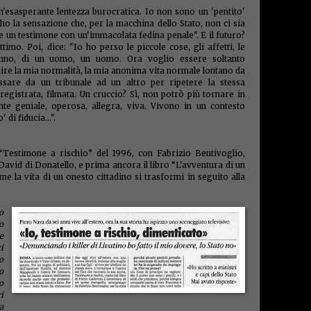
minist
un'esasperante lentezza burocratica. Io non sono un 'pentito'
montal
ho la sensazione che, per la macchina dello Stato, non ci sia
(1)
mun
' e un testimone con un'immacolata fedina penale". E il futuro?
Napoli
nazion
imo. Poi, dice: "Io ho perso le piccole cose, gli affetti, le
New Or
fanno, di un uomo, un uomo. Ora voglio essere soltanto
Rossi
(
uire la mia normalità, la mia anonima vita normale lontano da
norme
sare da un tribunale ad un altro per ripetere la stessa
Olocau
, registrata, filmata. Un cruccio? Sì, non potrò più tornare in
ordine
Gente geniale, operosa, allegra, viva. Vivono in un contesto
palude
di fiducia...".
Papa
(1
(1)
parl
(1)
patr
(1)
pens
 “Testimone a rischio” del 1996, con Fabrizio Bentivoglio,
pessim
 David di Donatello, e prima ancora il libro “L'avventura di un
(2)
Pie
e la vita di un onesto cittadino si trasformi in seguito alla
(2)
po
Poloni
POS
(1)
o
presepe
(1)
prin
o
profess
e
proietti
i
antico
o
ammini
o
questu
o
stamp
i
recupe
reddit
a