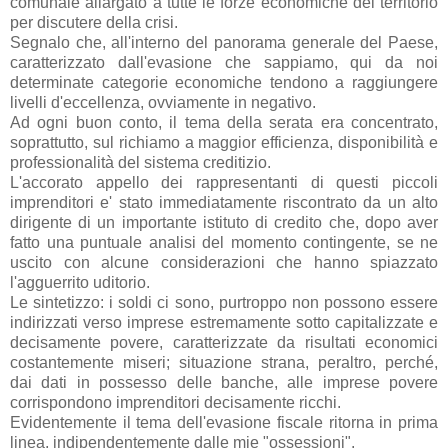
comunale allargato a tutte le forze economiche del territorio
per discutere della crisi.
Segnalo che, all'interno del panorama generale del Paese,
caratterizzato dall'evasione che sappiamo, qui da noi
determinate categorie economiche tendono a raggiungere
livelli d'eccellenza, ovviamente in negativo.
Ad ogni buon conto, il tema della serata era concentrato,
soprattutto, sul richiamo a maggior efficienza, disponibilità e
professionalità del sistema creditizio.
L'accorato appello dei rappresentanti di questi piccoli
imprenditori e' stato immediatamente riscontrato da un alto
dirigente di un importante istituto di credito che, dopo aver
fatto una puntuale analisi del momento contingente, se ne
uscito con alcune considerazioni che hanno spiazzato
l'agguerrito uditorio.
Le sintetizzo: i soldi ci sono, purtroppo non possono essere
indirizzati verso imprese estremamente sotto capitalizzate e
decisamente povere, caratterizzate da risultati economici
costantemente miseri; situazione strana, peraltro, perché,
dai dati in possesso delle banche, alle imprese povere
corrispondono imprenditori decisamente ricchi.
Evidentemente il tema dell'evasione fiscale ritorna in prima
linea, indipendentemente dalle mie "ossessioni".