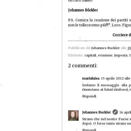
Un caro saluto
Johannes Bückler
P.S. Comica la reazione dei partiti
non le tollereremo più!!!”. Loro. Fig
Corriere d
Pubblicato da
Johannes Buckler
alle
21
Etichette:
capitali
,
evasione
,
imposta
,
I
2 commenti:
marialuisa
15 aprile 2012 all
Inviamo il messaggio alla po
rinunciano ai futuri rimborsi,
Rispondi
Johannes Buckler
16 apri
Strano che nel nostro Paese s
dopo). O forse tanto strano no
Rispondi