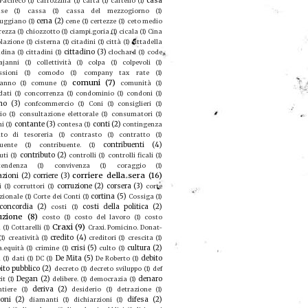
casa
 Pacheco
(1)
carrozzina
(1)
carta
(1)
cartello
(1)
se
(1)
cassa
(1)
cassa del mezzogiorno
(1)
cena
(2)
ruggiano
(1)
cene
(1)
certezze
(1)
ceto medio
rezza
(1)
chiozzotto
(1)
ciampi.goria
(1)
cicala
(1)
Cina
olazione
(1)
cisterna
(1)
citadini
(1)
città
(1)
cittadella
cittadino
(3)
adina
(1)
cittadini
(1)
clochard
(1)
code
ajanni
(1)
collettività
(1)
colpa
(1)
colpevoli
(1)
sioni
(1)
comodo
(1)
company tax rate
(1)
comuni
(7)
eanno
(1)
comune
(1)
comunità
(1)
dati
(1)
concorrenza
(1)
condominio
(1)
condoni
(1)
no
(3)
confcommercio
(1)
Coni
(1)
consiglieri
(1)
io
(1)
consultazione elettorale
(1)
consumatori
(1)
contante
(3)
conti
(2)
mi
(1)
contesa
(1)
contingenza
to di tesoreria
(1)
contrasto
(1)
contratto
(1)
contribuenti
(4)
buente
(1)
contribuente.
(1)
contributo
(2)
uti
(1)
controlli
(1)
controlli ficali
(1)
tendenza
(1)
convivenza
(1)
coraggio
(1)
corriere della sera
(16)
azioni
(2)
corriere
(3)
corruzione
(2)
corsera
(3)
i
(1)
corruttori
(1)
corte
cortina
(5)
zionale
(1)
Corte dei Conti
(1)
Cossiga
(1)
concordia
(2)
costi della politica
(2)
costi
(1)
uzione
(8)
costo
(1)
costo del lavoro
(1)
costo
Craxi
(9)
a
(1)
Cottarelli
(1)
Craxi. Pomicino. Donat-
credito
(4)
(1)
creatività
(1)
creditori
(1)
crescita
(1)
crisi
(5)
cultura
(2)
a.equità
(1)
crimine
(1)
culto
(1)
De Mita
(5)
debito
u
(1)
dati
(1)
DC
(1)
De Roberto
(1)
ito pubblico
(2)
decreto
(1)
decreto sviluppo
(1)
def
Degan
(2)
denaro
it
(1)
delibere.
(1)
democrazia
(1)
deriva
(2)
ntiere
(1)
desiderio
(1)
detrazione
(1)
ioni
(2)
difesa
(2)
diamanti
(1)
dichiarzioni
(1)