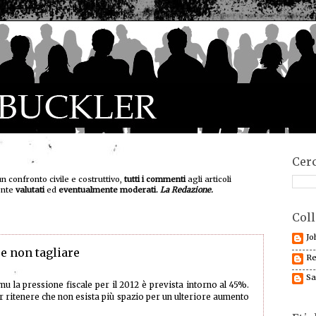
Cerc
un confronto civile e costruttivo,
tutti i commenti
agli articoli
ente
valutati
ed
eventualmente moderati.
La Redazione.
Coll
Jo
 e non tagliare
Re
Sa
Imu la pressione fiscale per il 2012 è prevista intorno al 45%.
r ritenere che non esista più spazio per un ulteriore aumento