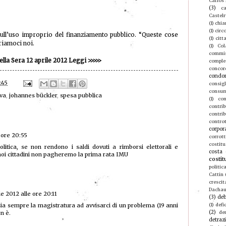
Carlos
(3)
ca
Castel
(1)
chia
(1)
circ
 sull’uso improprio del finanziamento pubblico. “Queste cose
(1)
citt
uriamoci noi.
(1)
Col
commis
ella Sera 12 aprile 2012 Leggi
>>>>>
compl
concor
condo
:45
consigl
consu
va
,
johannes bückler
,
spesa pubblica
(1)
con
contri
contrib
contro
corpor
e ore 20:55
corrott
costitu
litica, se non rendono i saldi dovuti a rimborsi elettorali e
costa 
 noi cittadini non pagheremo la prima rata IMU
costit
politic
Cattin
crescit
Dacha
le 2012 alle ore 20:11
(3)
deb
(1)
defic
ia sempre la magistratura ad avvisarci di un problema (19 anni
(2)
de
n è.
detraz