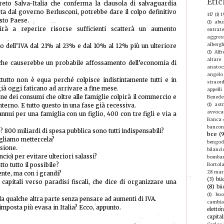
Etic
eto Salva-Italia che conferma la clausola di salvaguardia
sta dal governo Berlusconi, potrebbe dare il colpo definitivo
117
(1)
1
esto Paese.
(1)
abu
irà a reperire risorse sufficienti scatterà un aumento
entrate
aggres
albergh
lzo dell’IVA dal 21% al 23% e dal 10% al 12% più un ulteriore
(1)
Alf
altare
 che causerebbe un probabile affossamento dell’economia di
anatoc
angelo
utto non è equa perché colpisce indistintamente tutti e in
straord
già oggi faticano ad arrivare a fine mese.
appelli
ne dei consumi che oltre alle famiglie colpirà il commercio e
Benede
(1)
ast
terno. E tutto questo in una fase già recessiva.
avvoca
annui per una famiglia con un figlio, 400 con tre figli e via a
Banca d
bancon
? 800 miliardi di spesa pubblica sono tutti indispensabili?
bce
(
gliamo mettercela?
bengod
asione.
bilanci
ncio) per evitare ulteriori salassi?
bomba
tto tutto il possibile?
Bortola
28 mar
ente, ma con i grandi?
(3)
büc
capitali verso paradisi fiscali, che dice di organizzare una
(8)
bü
(1)
buo
a qualche altra parte senza pensare ad aumenti di IVA.
cambi
’imposta più evasa in Italia? Ecco, appunto.
elettor
capital