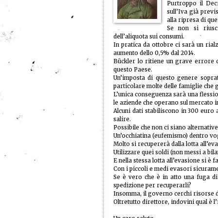
Purtroppo il Decr
sull’Iva già previ
alla ripresa di qu
Se non si riusc
dell’aliquota sui consumi.
In pratica da ottobre ci sarà un ria
aumento dello 0,5% dal 2014.
Bückler lo ritiene un grave errore
questo Paese.
Un’imposta di questo genere sopratt
particolare molte delle famiglie che 
L’unica conseguenza sarà una flessio
le aziende che operano sul mercato in
Alcuni dati stabiliscono in 300 euro 
salire.
Possibile che non ci siano alternative
Un’occhiatina (eufemismo) dentro vo
Molto si recupererà dalla lotta all’ev
Utilizzare quei soldi (non messi a bila
E nella stessa lotta all’evasione si è fa
Con i piccoli e medi evasori sicuram
Se è vero che è in atto una fuga di 
spedizione per recuperarli?
Insomma, il governo cerchi risorse d
Oltretutto direttore, indovini qual è l