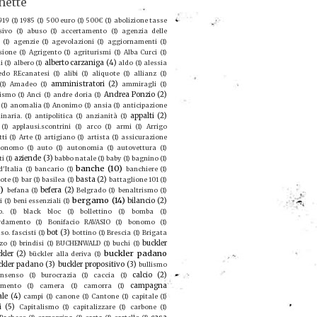
hette
919
(1)
1985
(1)
500 euro
(1)
500€
(1)
abolizione tasse
sivo
(1)
abuso
(1)
accertamento
(1)
agenzia delle
(1)
agenzie
(1)
agevolazioni
(1)
aggiornamenti
(1)
sione
(1)
Agrigento
(1)
agriturismi
(1)
Alba Curci
(1)
alberto carzaniga
(4)
i
(1)
albero
(1)
aldo
(1)
alessia
redo REcanatesi
(1)
alibi
(1)
aliquote
(1)
allianz
(1)
amministratori
(2)
(1)
Amadeo
(1)
ammiragli
(1)
Andrea Ponzio
(2)
ismo
(1)
Anci
(1)
andre doria
(1)
(1)
anomalia
(1)
Anonimo
(1)
ansia
(1)
anticipazione
appalti
(2)
inaria.
(1)
antipolitica
(1)
anzianità
(1)
(1)
applausi.scontrini
(1)
arco
(1)
armi
(1)
Arrigo
tti
(1)
Arte
(1)
artigiano
(1)
artista
(1)
assicurazione
ronomo
(1)
auto
(1)
autonomia
(1)
autovettura
(1)
aziende
(3)
ti
(1)
babbo natale
(1)
baby
(1)
bagnino
(1)
banche
(10)
'Italia
(1)
bancario
(1)
banchiere
(1)
basta
(2)
ote
(1)
bar
(1)
basilea
(1)
battaglione 101
(1)
9)
befera
(2)
befana
(1)
Belgrado
(1)
benaltrismo
(1)
bergamo
(14)
bilancio
(2)
i
(1)
beni essenziali
(1)
o.
(1)
black bloc
(1)
bollettino
(1)
bomba
(1)
rdamento
(1)
Bonifacio RAVASIO
(1)
bonomo
(1)
bot
(3)
so. fascisti
(1)
bottino
(1)
Brescia
(1)
Brigata
buckler
zo
(1)
brindisi
(1)
BUCHENWALD
(1)
buchi
(1)
buckler padano
kler
(2)
bückler alla deriva
(1)
ckler padano
(3)
buckler propositivo
(3)
bullismo
calcio
(2)
nsenso
(1)
burocrazia
(1)
caccia
(1)
campagna
amento
(1)
camera
(1)
camorra
(1)
ale
(4)
campi
(1)
canone
(1)
Cantone
(1)
capitale
(1)
i
(5)
Capitalismo
(1)
capitalizzare
(1)
carbone
(1)