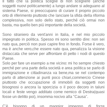
Il fatto che la politica sceglie di non scegliere (anche
soggetti nuovi politicamente) a lungo andare si adeguano al
sistema Paese, si preoccupano di curare il proprio piccolo
orto di riferimento piuttosto che lanciare la sfida della riforma
complessiva, non solo dello stato, perché ciò ormai non
basta, ma quello ben piú importante della società.
Sono straniero da vent'anni in Italia, e nel mio piccolo
impegnato in politica. Spesso mi sono sentito dire: non sei
nato qua, perciò non puoi capire fino in fondo. Forse è vero,
ma è anche vero,che essere nato qua, penalizza la visione
distaccata che serve per affrontare di petto i nodi di questo
Paese.
Solo per fare un esempio a me vicino: mi ho sempre chiesto
perché per una parte della società e area politica se parlo di
immigrazione e cittadinanza va bene,ma se nel contempo
parlo di attenzione ai punti poco chiari,commercio Cinese
piuttosto che occupazione di immobili da soggetti non
bisognosi o ancora la sporcizia o il poco decoro in taluni
locali e feste vengo additato come nemico di Destra(quasi
fosse un delitto poi), insomma nocivo alla "Causa".
C'è bisogno di un maggior impegno di forze