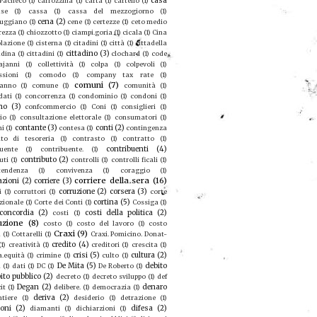
casa
 Pacheco
(1)
carrozzina
(1)
carta
(1)
cartello
(1)
se
(1)
cassa
(1)
cassa del mezzogiorno
(1)
cena
(2)
ruggiano
(1)
cene
(1)
certezze
(1)
ceto medio
rezza
(1)
chiozzotto
(1)
ciampi.goria
(1)
cicala
(1)
Cina
olazione
(1)
cisterna
(1)
citadini
(1)
città
(1)
cittadella
cittadino
(3)
adina
(1)
cittadini
(1)
clochard
(1)
code
ajanni
(1)
collettività
(1)
colpa
(1)
colpevoli
(1)
sioni
(1)
comodo
(1)
company tax rate
(1)
comuni
(7)
eanno
(1)
comune
(1)
comunità
(1)
dati
(1)
concorrenza
(1)
condominio
(1)
condoni
(1)
no
(3)
confcommercio
(1)
Coni
(1)
consiglieri
(1)
io
(1)
consultazione elettorale
(1)
consumatori
(1)
contante
(3)
conti
(2)
mi
(1)
contesa
(1)
contingenza
to di tesoreria
(1)
contrasto
(1)
contratto
(1)
contribuenti
(4)
buente
(1)
contribuente.
(1)
contributo
(2)
uti
(1)
controlli
(1)
controlli ficali
(1)
tendenza
(1)
convivenza
(1)
coraggio
(1)
corriere della sera
(16)
azioni
(2)
corriere
(3)
corruzione
(2)
corsera
(3)
i
(1)
corruttori
(1)
corte
cortina
(5)
zionale
(1)
Corte dei Conti
(1)
Cossiga
(1)
concordia
(2)
costi della politica
(2)
costi
(1)
uzione
(8)
costo
(1)
costo del lavoro
(1)
costo
Craxi
(9)
a
(1)
Cottarelli
(1)
Craxi. Pomicino. Donat-
credito
(4)
(1)
creatività
(1)
creditori
(1)
crescita
(1)
crisi
(5)
cultura
(2)
a.equità
(1)
crimine
(1)
culto
(1)
De Mita
(5)
debito
u
(1)
dati
(1)
DC
(1)
De Roberto
(1)
ito pubblico
(2)
decreto
(1)
decreto sviluppo
(1)
def
Degan
(2)
denaro
it
(1)
delibere.
(1)
democrazia
(1)
deriva
(2)
ntiere
(1)
desiderio
(1)
detrazione
(1)
ioni
(2)
difesa
(2)
diamanti
(1)
dichiarzioni
(1)