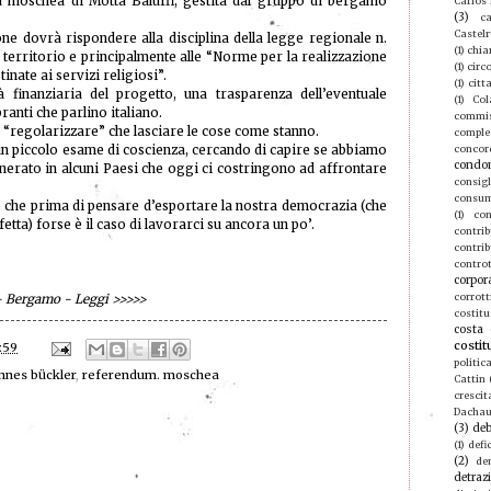
 moschea di Motta Baluffi, gestita dal gruppo di bergamo
Carlos
(3)
ca
Castel
one dovrà rispondere alla disciplina della legge regionale n.
(1)
chia
territorio e principalmente alle “Norme per la realizzazione
(1)
circ
tinate ai servizi religiosi”.
(1)
citt
à finanziaria del progetto, una trasparenza dell’eventuale
(1)
Col
ranti che parlino italiano.
commis
“regolarizzare” che lasciare le cose come stanno.
compl
n piccolo esame di coscienza, cercando di capire se abbiamo
concor
condo
enerato in alcuni Paesi che oggi ci costringono ad affrontare
consigl
consu
che prima di pensare d’esportare la nostra democrazia (che
(1)
con
tta) forse è il caso di lavorarci su ancora un po’.
contri
contrib
contro
corpor
corrott
 - Bergamo - Leggi
>>>>>
costitu
costa 
costit
:59
politic
nnes bückler
,
referendum. moschea
Cattin
crescit
Dacha
(3)
deb
(1)
defic
(2)
de
detraz