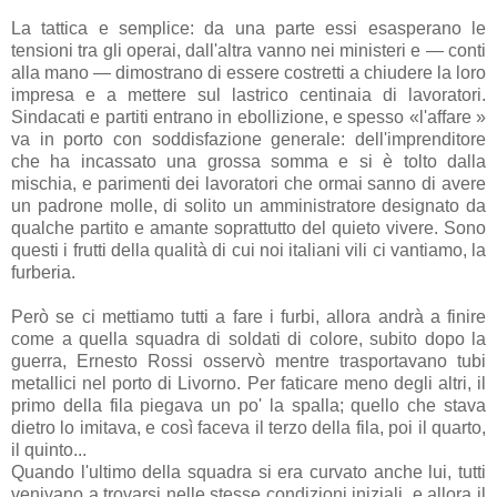
La tattica e semplice: da una parte essi esasperano le
tensioni tra gli operai, dall'altra vanno nei ministeri e — conti
alla mano — dimostrano di essere costretti a chiudere la loro
impresa e a mettere sul lastrico centinaia di lavoratori.
Sindacati e partiti entrano in ebollizione, e spesso «l'affare »
va in porto con soddisfazione generale: dell'imprenditore
che ha incassato una grossa somma e si è tolto dalla
mischia, e parimenti dei lavoratori che ormai sanno di avere
un padrone molle, di solito un amministratore designato da
qualche partito e amante soprattutto del quieto vivere. Sono
questi i frutti della qualità di cui noi italiani vili ci vantiamo, la
furberia.
Però se ci mettiamo tutti a fare i furbi, allora andrà a finire
come a quella squadra di soldati di colore, subito dopo la
guerra, Ernesto Rossi osservò mentre trasportavano tubi
metallici nel porto di Livorno. Per faticare meno degli altri, il
primo della fila piegava un po' la spalla; quello che stava
dietro lo imitava, e così faceva il terzo della fila, poi il quarto,
il quinto...
Quando l'ultimo della squadra si era curvato anche lui, tutti
venivano a trovarsi nelle stesse condizioni iniziali, e allora il