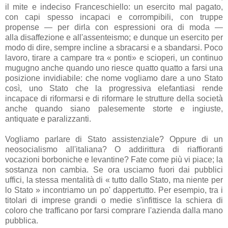
il mite e indeciso Franceschiello: un esercito mal pagato,
con capi spesso incapaci e corrompibili, con truppe
propense — per dirla con espressioni ora di moda —
alla disaffezione e all'assenteismo; e dunque un esercito per
modo di dire, sempre incline a sbracarsi e a sbandarsi. Poco
lavoro, tirare a campare tra « ponti» e scioperi, un continuo
mugugno anche quando uno riesce quatto quatto a farsi una
posizione invidiabile: che nome vogliamo dare a uno Stato
così, uno Stato che la progressiva elefantiasi rende
incapace di riformarsi e di riformare le strutture della società
anche quando siano palesemente storte e ingiuste,
antiquate e paralizzanti.
Vogliamo parlare di Stato assistenziale? Oppure di un
neosocialismo all'italiana? O addirittura di riaffioranti
vocazioni borboniche e levantine? Fate come più vi piace; la
sostanza non cambia. Se ora usciamo fuori dai pubblici
uffici, la stessa mentalità di « tutto dallo Stato, ma niente per
lo Stato » incontriamo un po' dappertutto. Per esempio, tra i
titolari di imprese grandi o medie s'infittisce la schiera di
coloro che trafficano por farsi comprare l'azienda dalla mano
pubblica.