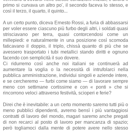
primo si curvava un altro po', il secondo faceva lo stesso, e
così il terzo, il quarto, il quinto...
A un certo punto, diceva Ernesto Rossi, a furia di abbassarsi
per voler essere ciascuno più furbo degli altri, i soldati quasi
strisciavano per terra, quasi contorcendosi come un
millepiedi: e naturalmente in una posizione così scomoda
faticavano il doppio, il triplo, chissà quanto di più che se
avessero trasportato i tubi metallici stando diritti e ognuno
facendo con semplicità il suo dovere.
Ci ridurremo così anche noi italiani se continuerà ad
aumentare la voglia o la necessità di intrufolarci nella
pubblica amministrazione, individui singoli e aziende intere,
e se cercheremo — furbi come siamo — di lavorare sempre
meno con settimane cortissime e con « ponti » che si
rincorrono veloci attraverso festività, scioperi e ferie?
Direi che è inevitabile: a un certo momento saremo tutti più o
meno pubblici dipendenti, avremo bensì i più vantaggiosi
contratti di lavoro del mondo, magari saremo anche pregati
di non recarci al posto di lavoro per mancanza di spazio;
però togliamoci dalla mente di potere avere nello stesso