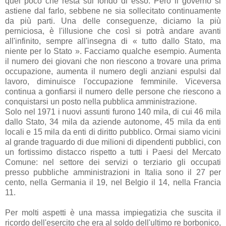
quel poco che resta sul fondo di esso. Però il governo si
astiene dal farlo, sebbene ne sia sollecitato continuamente
da più parti. Una delle conseguenze, diciamo la più
perniciosa, è l'illusione che così si potrà andare avanti
all'infinito, sempre all'insegna di « tutto dallo Stato, ma
niente per lo Stato ». Facciamo qualche esempio. Aumenta
il numero dei giovani che non riescono a trovare una prima
occupazione, aumenta il numero degli anziani espulsi dal
lavoro, diminuisce l'occupazione femminile. Viceversa
continua a gonfiarsi il numero delle persone che riescono a
conquistarsi un posto nella pubblica amministrazione.
Solo nel 1971 i nuovi assunti furono 140 mila, di cui 46 mila
dallo Stato, 34 mila da aziende autonome, 45 mila da enti
locali e 15 mila da enti di diritto pubblico. Ormai siamo vicini
al grande traguardo di due milioni di dipendenti pubblici, con
un fortissimo distacco rispetto a tutti i Paesi del Mercato
Comune: nel settore dei servizi o terziario gli occupati
presso pubbliche amministrazioni in Italia sono il 27 per
cento, nella Germania il 19, nel Belgio il 14, nella Francia
11.
Per molti aspetti è una massa impiegatizia che suscita il
ricordo dell'esercito che era al soldo dell'ultimo re borbonico,