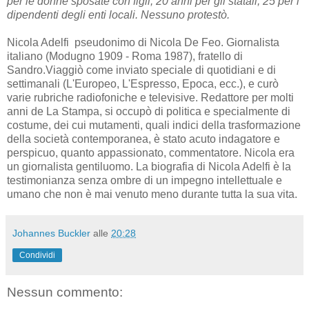
per le donne sposate con figli; 20 anni per gli statali; 25 per i
dipendenti degli enti locali. Nessuno protestò.
Nicola Adelfi pseudonimo di Nicola De Feo. Giornalista
italiano (Modugno 1909 - Roma 1987), fratello di
Sandro.Viaggiò come inviato speciale di quotidiani e di
settimanali (L'Europeo, L'Espresso, Epoca, ecc.), e curò
varie rubriche radiofoniche e televisive. Redattore per molti
anni de La Stampa, si occupò di politica e specialmente di
costume, dei cui mutamenti, quali indici della trasformazione
della società contemporanea, è stato acuto indagatore e
perspicuo, quanto appassionato, commentatore. Nicola era
un giornalista gentiluomo. La biografia di Nicola Adelfi è la
testimonianza senza ombre di un impegno intellettuale e
umano che non è mai venuto meno durante tutta la sua vita.
Johannes Buckler
alle
20:28
Condividi
Nessun commento: