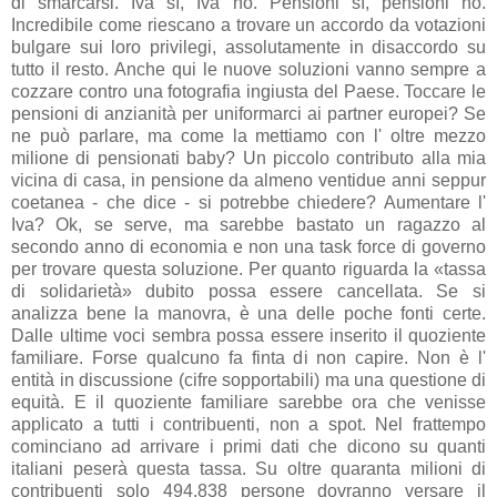
di smarcarsi. Iva sì, Iva no. Pensioni sì, pensioni no.
Incredibile come riescano a trovare un accordo da votazioni
bulgare sui loro privilegi, assolutamente in disaccordo su
tutto il resto. Anche qui le nuove soluzioni vanno sempre a
cozzare contro una fotografia ingiusta del Paese. Toccare le
pensioni di anzianità per uniformarci ai partner europei? Se
ne può parlare, ma come la mettiamo con l' oltre mezzo
milione di pensionati baby? Un piccolo contributo alla mia
vicina di casa, in pensione da almeno ventidue anni seppur
coetanea - che dice - si potrebbe chiedere? Aumentare l'
Iva? Ok, se serve, ma sarebbe bastato un ragazzo al
secondo anno di economia e non una task force di governo
per trovare questa soluzione. Per quanto riguarda la «tassa
di solidarietà» dubito possa essere cancellata. Se si
analizza bene la manovra, è una delle poche fonti certe.
Dalle ultime voci sembra possa essere inserito il quoziente
familiare. Forse qualcuno fa finta di non capire. Non è l'
entità in discussione (cifre sopportabili) ma una questione di
equità. E il quoziente familiare sarebbe ora che venisse
applicato a tutti i contribuenti, non a spot. Nel frattempo
cominciano ad arrivare i primi dati che dicono su quanti
italiani peserà questa tassa. Su oltre quaranta milioni di
contribuenti solo 494.838 persone dovranno versare il