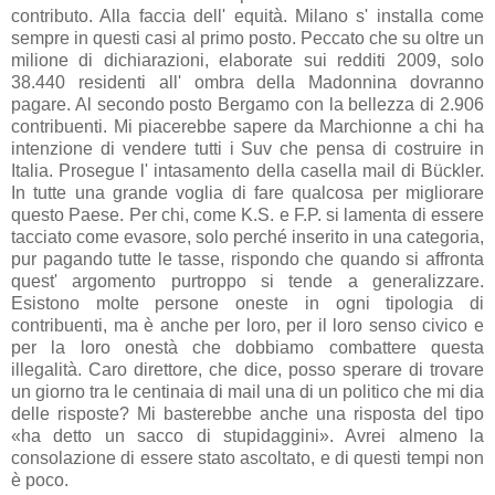
contributo. Alla faccia dell' equità. Milano s' installa come
sempre in questi casi al primo posto. Peccato che su oltre un
milione di dichiarazioni, elaborate sui redditi 2009, solo
38.440 residenti all' ombra della Madonnina dovranno
pagare. Al secondo posto Bergamo con la bellezza di 2.906
contribuenti. Mi piacerebbe sapere da Marchionne a chi ha
intenzione di vendere tutti i Suv che pensa di costruire in
Italia. Prosegue l' intasamento della casella mail di Bückler.
In tutte una grande voglia di fare qualcosa per migliorare
questo Paese. Per chi, come K.S. e F.P. si lamenta di essere
tacciato come evasore, solo perché inserito in una categoria,
pur pagando tutte le tasse, rispondo che quando si affronta
quest' argomento purtroppo si tende a generalizzare.
Esistono molte persone oneste in ogni tipologia di
contribuenti, ma è anche per loro, per il loro senso civico e
per la loro onestà che dobbiamo combattere questa
illegalità. Caro direttore, che dice, posso sperare di trovare
un giorno tra le centinaia di mail una di un politico che mi dia
delle risposte? Mi basterebbe anche una risposta del tipo
«ha detto un sacco di stupidaggini». Avrei almeno la
consolazione di essere stato ascoltato, e di questi tempi non
è poco.