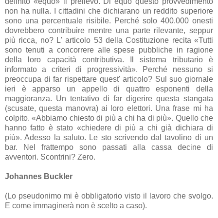
definito «equo» il prelievo. Di equo questo provvedimento
non ha nulla. I cittadini che dichiarano un reddito superiore
sono una percentuale risibile. Perché solo 400.000 onesti
dovrebbero contribuire mentre una parte rilevante, seppur
più ricca, no? L' articolo 53 della Costituzione recita «Tutti
sono tenuti a concorrere alle spese pubbliche in ragione
della loro capacità contributiva. Il sistema tributario è
informato a criteri di progressività». Perché nessuno si
preoccupa di far rispettare quest' articolo? Sul suo giornale
ieri è apparso un appello di quattro esponenti della
maggioranza. Un tentativo di far digerire questa stangata
(scusate, questa manovra) ai loro elettori. Una frase mi ha
colpito. «Abbiamo chiesto di più a chi ha di più». Quello che
hanno fatto è stato «chiedere di più a chi già dichiara di
più». Adesso la saluto. Le sto scrivendo dal tavolino di un
bar. Nel frattempo sono passati alla cassa decine di
avventori. Scontrini? Zero.
Johannes Buckler
(Lo pseudonimo mi è obbligatorio visto il lavoro che svolgo.
E come immaginerà non è scelto a caso).