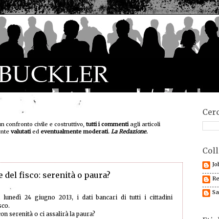
Cerc
un confronto civile e costruttivo,
tutti i commenti
agli articoli
ente
valutati
ed
eventualmente moderati.
La Redazione.
Coll
Jo
 del fisco: serenità o paura?
Re
Sa
lunedì 24 giugno 2013, i dati bancari di tutti i cittadini
sco.
n serenità o ci assalirà la paura?