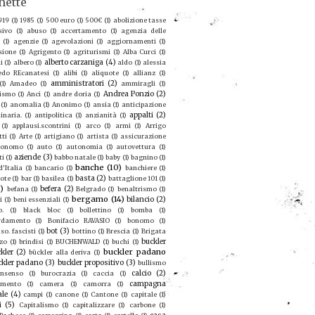
hette
919
(1)
1985
(1)
500 euro
(1)
500€
(1)
abolizione tasse
sivo
(1)
abuso
(1)
accertamento
(1)
agenzia delle
(1)
agenzie
(1)
agevolazioni
(1)
aggiornamenti
(1)
sione
(1)
Agrigento
(1)
agriturismi
(1)
Alba Curci
(1)
alberto carzaniga
(4)
i
(1)
albero
(1)
aldo
(1)
alessia
redo REcanatesi
(1)
alibi
(1)
aliquote
(1)
allianz
(1)
amministratori
(2)
(1)
Amadeo
(1)
ammiragli
(1)
Andrea Ponzio
(2)
ismo
(1)
Anci
(1)
andre doria
(1)
(1)
anomalia
(1)
Anonimo
(1)
ansia
(1)
anticipazione
appalti
(2)
inaria.
(1)
antipolitica
(1)
anzianità
(1)
(1)
applausi.scontrini
(1)
arco
(1)
armi
(1)
Arrigo
tti
(1)
Arte
(1)
artigiano
(1)
artista
(1)
assicurazione
ronomo
(1)
auto
(1)
autonomia
(1)
autovettura
(1)
aziende
(3)
ti
(1)
babbo natale
(1)
baby
(1)
bagnino
(1)
banche
(10)
'Italia
(1)
bancario
(1)
banchiere
(1)
basta
(2)
ote
(1)
bar
(1)
basilea
(1)
battaglione 101
(1)
9)
befera
(2)
befana
(1)
Belgrado
(1)
benaltrismo
(1)
bergamo
(14)
bilancio
(2)
i
(1)
beni essenziali
(1)
o.
(1)
black bloc
(1)
bollettino
(1)
bomba
(1)
rdamento
(1)
Bonifacio RAVASIO
(1)
bonomo
(1)
bot
(3)
so. fascisti
(1)
bottino
(1)
Brescia
(1)
Brigata
buckler
zo
(1)
brindisi
(1)
BUCHENWALD
(1)
buchi
(1)
buckler padano
kler
(2)
bückler alla deriva
(1)
ckler padano
(3)
buckler propositivo
(3)
bullismo
calcio
(2)
nsenso
(1)
burocrazia
(1)
caccia
(1)
campagna
amento
(1)
camera
(1)
camorra
(1)
ale
(4)
campi
(1)
canone
(1)
Cantone
(1)
capitale
(1)
i
(5)
Capitalismo
(1)
capitalizzare
(1)
carbone
(1)