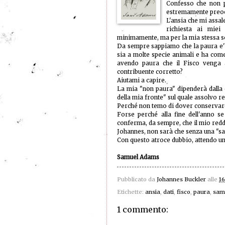
Confesso che non p
estremamente preoc
L'ansia che mi assa
richiesta ai miei
minimamente, ma per la mia stessa s
Da sempre sappiamo che la paura e' 
sia a molte specie animali e ha com
avendo paura che il Fisco venga 
contribuente corretto?
Aiutami a capire.
La mia "non paura" dipenderà dalla c
della mia fronte" sul quale assolvo 
Perché non temo di dover conservare 
Forse perché alla fine dell'anno s
conferma, da sempre, che il mio redd
Johannes, non sarà che senza una "sa
Con questo atroce dubbio, attendo un
Samuel Adams
Pubblicato da
Johannes Buckler
alle
16
Etichette:
ansia
,
dati
,
fisco
,
paura
,
sam
1 commento: