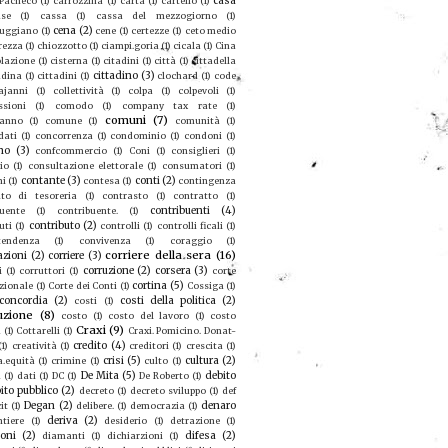
casa
 Pacheco
(1)
carrozzina
(1)
carta
(1)
cartello
(1)
se
(1)
cassa
(1)
cassa del mezzogiorno
(1)
cena
(2)
ruggiano
(1)
cene
(1)
certezze
(1)
ceto medio
rezza
(1)
chiozzotto
(1)
ciampi.goria
(1)
cicala
(1)
Cina
olazione
(1)
cisterna
(1)
citadini
(1)
città
(1)
cittadella
cittadino
(3)
adina
(1)
cittadini
(1)
clochard
(1)
code
ajanni
(1)
collettività
(1)
colpa
(1)
colpevoli
(1)
sioni
(1)
comodo
(1)
company tax rate
(1)
comuni
(7)
eanno
(1)
comune
(1)
comunità
(1)
dati
(1)
concorrenza
(1)
condominio
(1)
condoni
(1)
no
(3)
confcommercio
(1)
Coni
(1)
consiglieri
(1)
io
(1)
consultazione elettorale
(1)
consumatori
(1)
contante
(3)
conti
(2)
mi
(1)
contesa
(1)
contingenza
to di tesoreria
(1)
contrasto
(1)
contratto
(1)
contribuenti
(4)
buente
(1)
contribuente.
(1)
contributo
(2)
uti
(1)
controlli
(1)
controlli ficali
(1)
tendenza
(1)
convivenza
(1)
coraggio
(1)
corriere della sera
(16)
azioni
(2)
corriere
(3)
corruzione
(2)
corsera
(3)
i
(1)
corruttori
(1)
corte
cortina
(5)
zionale
(1)
Corte dei Conti
(1)
Cossiga
(1)
concordia
(2)
costi della politica
(2)
costi
(1)
uzione
(8)
costo
(1)
costo del lavoro
(1)
costo
Craxi
(9)
a
(1)
Cottarelli
(1)
Craxi. Pomicino. Donat-
credito
(4)
(1)
creatività
(1)
creditori
(1)
crescita
(1)
crisi
(5)
cultura
(2)
a.equità
(1)
crimine
(1)
culto
(1)
De Mita
(5)
debito
u
(1)
dati
(1)
DC
(1)
De Roberto
(1)
ito pubblico
(2)
decreto
(1)
decreto sviluppo
(1)
def
Degan
(2)
denaro
it
(1)
delibere.
(1)
democrazia
(1)
deriva
(2)
ntiere
(1)
desiderio
(1)
detrazione
(1)
ioni
(2)
difesa
(2)
diamanti
(1)
dichiarzioni
(1)