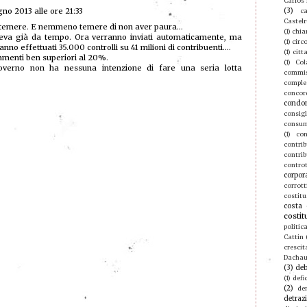
Carlos
no 2013 alle ore 21:33
(3)
ca
Castel
a temere. E nemmeno temere di non aver paura...
(1)
chia
aveva già da tempo. Ora verranno inviati automaticamente, ma
(1)
circ
o effettuati 35.000 controlli su 41 milioni di contribuenti....
(1)
citt
amenti ben superiori al 20%.
(1)
Col
erno non ha nessuna intenzione di fare una seria lotta
commis
compl
concor
condo
consigl
consu
(1)
con
contri
contrib
contro
corpor
corrott
costitu
costa 
costit
politic
Cattin
crescit
Dacha
(3)
deb
(1)
defic
(2)
de
detraz