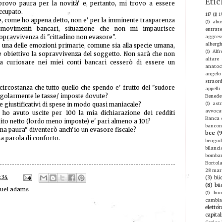
Etic
rovo paura per la novità' e, pertanto, mi trovo a essere
cupato.
117
(1)
1
le, come ho appena detto, non e' per la imminente trasparenza
(1)
abu
 movimenti bancari, situazione che non mi impaurisce
entrate
opravvivenza di "cittadino non evasore".
aggres
albergh
una delle emozioni primarie, comune sia alla specie umana,
(1)
Alf
e obiettivo la sopravvivenza del soggetto. Non sarà che non
altare
a curiosare nei miei conti bancari cesserò di essere un
anatoc
angelo
straord
ircostanza che tutto quello che spendo e' frutto del "sudore
appelli
regolarmente le tasse/ imposte dovute?
Benede
(1)
ast
giustificativi di spese in modo quasi maniacale?
avvoca
e ho avuto uscite per 100 la mia dichiarazione dei redditi
Banca d
ito netto (lordo meno imposte) e' pari almeno a 101?
bancon
na paura" diventerò anch'io un evasore fiscale?
bce
(
a parola di conforto.
bengod
bilanci
bomba
Bortola
28 mar
:34
(3)
büc
(8)
bü
uel adams
(1)
buo
cambi
elettor
capital