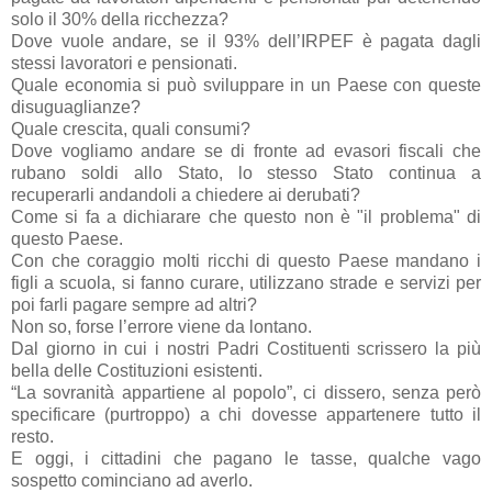
solo il 30% della ricchezza?
Dove vuole andare, se il 93% dell’IRPEF è pagata dagli
stessi lavoratori e pensionati.
Quale economia si può sviluppare in un Paese con queste
disuguaglianze?
Quale crescita, quali consumi?
Dove vogliamo andare se di fronte ad evasori fiscali che
rubano soldi allo Stato, lo stesso Stato continua a
recuperarli andandoli a chiedere ai derubati?
Come si fa a dichiarare che questo non è "il problema" di
questo Paese.
Con che coraggio molti ricchi di questo Paese mandano i
figli a scuola, si fanno curare, utilizzano strade e servizi per
poi farli pagare sempre ad altri?
Non so, forse l’errore viene da lontano.
Dal giorno in cui i nostri Padri Costituenti scrissero la più
bella delle Costituzioni esistenti.
“La sovranità appartiene al popolo”, ci dissero, senza però
specificare (purtroppo) a chi dovesse appartenere tutto il
resto.
E oggi, i cittadini che pagano le tasse, qualche vago
sospetto cominciano ad averlo.