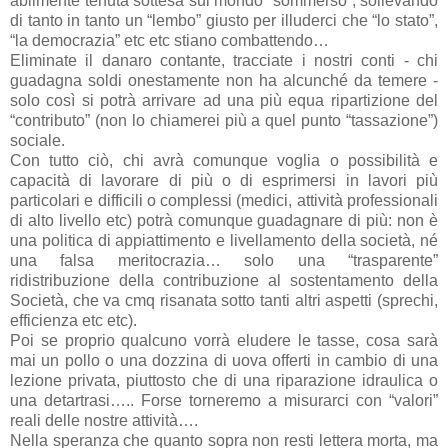
abilmente tenuta sottesa sul mondo “sommerso”, sollevando
di tanto in tanto un “lembo” giusto per illuderci che “lo stato”,
“la democrazia” etc etc stiano combattendo…
Eliminate il danaro contante, tracciate i nostri conti - chi
guadagna soldi onestamente non ha alcunché da temere -
solo così si potrà arrivare ad una più equa ripartizione del
“contributo” (non lo chiamerei più a quel punto “tassazione”)
sociale.
Con tutto ciò, chi avrà comunque voglia o possibilità e
capacità di lavorare di più o di esprimersi in lavori più
particolari e difficili o complessi (medici, attività professionali
di alto livello etc) potrà comunque guadagnare di più: non è
una politica di appiattimento e livellamento della società, né
una falsa meritocrazia… solo una “trasparente”
ridistribuzione della contribuzione al sostentamento della
Società, che va cmq risanata sotto tanti altri aspetti (sprechi,
efficienza etc etc).
Poi se proprio qualcuno vorrà eludere le tasse, cosa sarà
mai un pollo o una dozzina di uova offerti in cambio di una
lezione privata, piuttosto che di una riparazione idraulica o
una detartrasi….. Forse torneremo a misurarci con “valori”
reali delle nostre attività….
Nella speranza che quanto sopra non resti lettera morta, ma