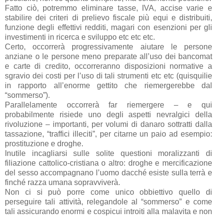
Fatto ciò, potremmo eliminare tasse, IVA, accise varie e
stabilire dei criteri di prelievo fiscale più equi e distribuiti,
funzione degli effettivi redditi, magari con esenzioni per gli
investimenti in ricerca e sviluppo etc etc etc.
Certo, occorrerà progressivamente aiutare le persone
anziane o le persone meno preparate all’uso dei bancomat
e carte di credito, occorreranno disposizioni normative a
sgravio dei costi per l’uso di tali strumenti etc etc (quisquilie
in rapporto all’enorme gettito che riemergerebbe dal
“sommerso”).
Parallelamente occorrerà far riemergere – e qui
probabilmente risiede uno degli aspetti nevralgici della
rivoluzione – importanti, per volumi di danaro sottratti dalla
tassazione, “traffici illeciti”, per citarne un paio ad esempio:
prostituzione e droghe.
Inutile incagliarsi sulle solite questioni moralizzanti di
filiazione cattolico-cristiana o altro: droghe e mercificazione
del sesso accompagnano l’uomo dacché esiste sulla terrà e
finché razza umana sopravviverà.
Non ci si può porre come unico obbiettivo quello di
perseguire tali attività, relegandole al “sommerso” e come
tali assicurando enormi e cospicui introiti alla malavita e non