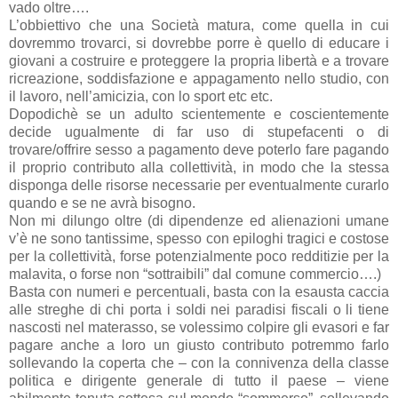
vado oltre….
L’obbiettivo che una Società matura, come quella in cui
dovremmo trovarci, si dovrebbe porre è quello di educare i
giovani a costruire e proteggere la propria libertà e a trovare
ricreazione, soddisfazione e appagamento nello studio, con
il lavoro, nell’amicizia, con lo sport etc etc.
Dopodichè se un adulto scientemente e coscientemente
decide ugualmente di far uso di stupefacenti o di
trovare/offrire sesso a pagamento deve poterlo fare pagando
il proprio contributo alla collettività, in modo che la stessa
disponga delle risorse necessarie per eventualmente curarlo
quando e se ne avrà bisogno.
Non mi dilungo oltre (di dipendenze ed alienazioni umane
v’è ne sono tantissime, spesso con epiloghi tragici e costose
per la collettività, forse potenzialmente poco redditizie per la
malavita, o forse non “sottraibili” dal comune commercio….)
Basta con numeri e percentuali, basta con la esausta caccia
alle streghe di chi porta i soldi nei paradisi fiscali o li tiene
nascosti nel materasso, se volessimo colpire gli evasori e far
pagare anche a loro un giusto contributo potremmo farlo
sollevando la coperta che – con la connivenza della classe
politica e dirigente generale di tutto il paese – viene