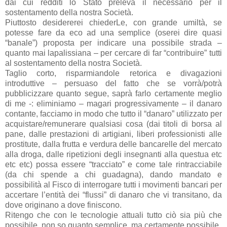
dai cui redditi lo Stato preleva il necessario per il
sostentamento della nostra Società.
Piuttosto desidererei chiederLe, con grande umiltà, se
potesse fare da eco ad una semplice (oserei dire quasi
“banale”) proposta per indicare una possibile strada –
quanto mai lapalissiana – per cercare di far “contribuire” tutti
al sostentamento della nostra Società.
Taglio corto, risparmiandole retorica e divagazioni
introduttive – persuaso del fatto che se vorrà/potrà
pubblicizzare quanto segue, saprà farlo certamente meglio
di me -: eliminiamo – magari progressivamente – il danaro
contante, facciamo in modo che tutto il “danaro” utilizzato per
acquistare/remunerare qualsiasi cosa (dai titoli di borsa al
pane, dalle prestazioni di artigiani, liberi professionisti alle
prostitute, dalla frutta e verdura delle bancarelle del mercato
alla droga, dalle ripetizioni degli insegnanti alla questua etc
etc etc) possa essere “tracciato” e come tale rintracciabile
(da chi spende a chi guadagna), dando mandato e
possibilità al Fisco di interrogare tutti i movimenti bancari per
accertare l’entità dei “flussi” di danaro che vi transitano, da
dove originano a dove finiscono.
Ritengo che con le tecnologie attuali tutto ciò sia più che
possibile, non so quanto semplice, ma certamente possibile.