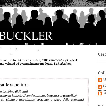
Cerc
un confronto civile e costruttivo,
tutti i commenti
agli articoli
ente
valutati
ed
eventualmente moderati.
La Redazione.
Coll
Jo
sulle sepolture.
Re
n bambino di 10 anni.
Sa
ano) in Italia da 17 anni e mamma bergamasca (cattolica).
 un cimitero musulmano costruito a spese della comunità