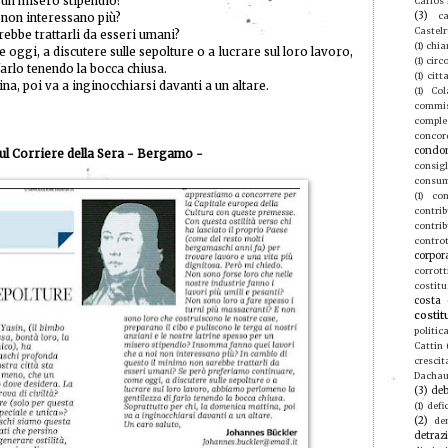
r un misero stipendio?
Carlos
(3)
ca
 non interessano più?
Castel
ebbe trattarli da esseri umani?
(1)
chia
ggi, a discutere sulle sepolture o a lucrare sul loro lavoro,
(1)
circ
arlo tenendo la bocca chiusa.
(1)
citt
na, poi va a inginocchiarsi davanti a un altare.
(1)
Col
commis
compl
concor
condo
re della Sera - Bergamo -
consigl
consu
(1)
con
contri
contrib
contro
corpor
corrott
costitu
costa 
costit
politic
Cattin
crescit
Dacha
(3)
deb
(1)
defic
(2)
de
detraz