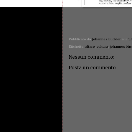
Pubblicato da
Johannes Buckler
alle
13
Etichette:
altare
,
cultura
,
johannes büc
Nessun commento:
Posta un commento