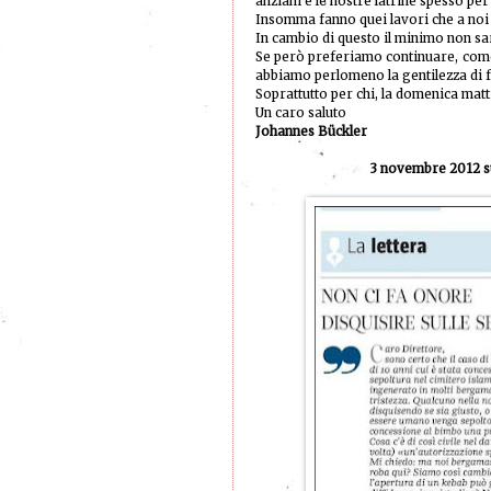
anziani e le nostre latrine spesso pe
Insomma fanno quei lavori che a noi
In cambio di questo il minimo non sar
Se però preferiamo continuare, come o
abbiamo perlomeno la gentilezza di f
Soprattutto per chi, la domenica matti
Un caro saluto
Johannes Bückler
3 novembre 2012 sul Corrie