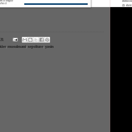
dimiss
(1)
dirit
giovani
Domeni
donne 
chiam
econom
edilizia
elisa
(1
:31
equipa
errore
kler
,
musulmani
,
sepolture
,
yasin
espulsi
evas
evasori
Brivio
famigl
fas
(1)
femmini
finanze
finanz
poveri
(
folk st
forest
mangi
furbett
galant
(1)
gene
germa
giornal
giustiz