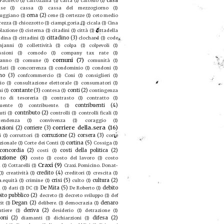
casa
 Pacheco
(1)
carrozzina
(1)
carta
(1)
cartello
(1)
se
(1)
cassa
(1)
cassa del mezzogiorno
(1)
cena
(2)
ruggiano
(1)
cene
(1)
certezze
(1)
ceto medio
rezza
(1)
chiozzotto
(1)
ciampi.goria
(1)
cicala
(1)
Cina
olazione
(1)
cisterna
(1)
citadini
(1)
città
(1)
cittadella
cittadino
(3)
adina
(1)
cittadini
(1)
clochard
(1)
code
ajanni
(1)
collettività
(1)
colpa
(1)
colpevoli
(1)
sioni
(1)
comodo
(1)
company tax rate
(1)
comuni
(7)
eanno
(1)
comune
(1)
comunità
(1)
dati
(1)
concorrenza
(1)
condominio
(1)
condoni
(1)
no
(3)
confcommercio
(1)
Coni
(1)
consiglieri
(1)
io
(1)
consultazione elettorale
(1)
consumatori
(1)
contante
(3)
conti
(2)
mi
(1)
contesa
(1)
contingenza
to di tesoreria
(1)
contrasto
(1)
contratto
(1)
contribuenti
(4)
buente
(1)
contribuente.
(1)
contributo
(2)
uti
(1)
controlli
(1)
controlli ficali
(1)
tendenza
(1)
convivenza
(1)
coraggio
(1)
corriere della sera
(16)
azioni
(2)
corriere
(3)
corruzione
(2)
corsera
(3)
i
(1)
corruttori
(1)
corte
cortina
(5)
zionale
(1)
Corte dei Conti
(1)
Cossiga
(1)
concordia
(2)
costi della politica
(2)
costi
(1)
uzione
(8)
costo
(1)
costo del lavoro
(1)
costo
Craxi
(9)
a
(1)
Cottarelli
(1)
Craxi. Pomicino. Donat-
credito
(4)
(1)
creatività
(1)
creditori
(1)
crescita
(1)
crisi
(5)
cultura
(2)
a.equità
(1)
crimine
(1)
culto
(1)
De Mita
(5)
debito
u
(1)
dati
(1)
DC
(1)
De Roberto
(1)
ito pubblico
(2)
decreto
(1)
decreto sviluppo
(1)
def
Degan
(2)
denaro
it
(1)
delibere.
(1)
democrazia
(1)
deriva
(2)
ntiere
(1)
desiderio
(1)
detrazione
(1)
ioni
(2)
difesa
(2)
diamanti
(1)
dichiarzioni
(1)