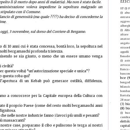
Etic
sepolto lì (è morto dopo anni di malattia). Ma non è stato facile.
mministrazione voleva impedirne la sepoltura malgrado un
117
(1)
1
 stipulato con il Comune.
(1)
abu
lancio di generosità (ma quale ????) ha deciso di concederne la
entrate
sime.
aggres
albergh
(1)
Alf
a oggi, 3 novembre, sul dorso del Corriere di Bergamo.
altare
anatoc
angelo
o di 10 anni cui è stata concessa, bontà loro, la sepoltura nel
straord
 molti bergamaschi profonda tristezza.
appelli
squisendo se sia giusto, o meno che un essere umano venga
Benede
(1)
ast
avvoca
 civiltà?
Banca d
 per questa volta) “un’autorizzazione speciale e unica”?
bancon
 questa roba qui?
bce
(
’apertura di un Kebab può generare ostilità, diffidenza,
bengod
bilanci
bomba
amo a concorrere per la Capitale europea della Cultura con
Bortola
28 mar
(3)
büc
ciato il proprio Paese (come del resto molti bergamaschi anni
(8)
bü
dignitosa.
(1)
buo
he nelle nostre industrie fanno i lavori più umili e pesanti?
cambi
più massacranti?
elettor
nostre case, preparano il cibo e puliscono le terga ai nostri
capital