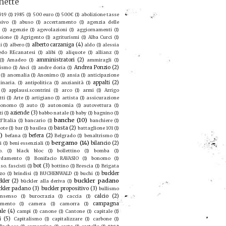
hette
919
(1)
1985
(1)
500 euro
(1)
500€
(1)
abolizione tasse
sivo
(1)
abuso
(1)
accertamento
(1)
agenzia delle
(1)
agenzie
(1)
agevolazioni
(1)
aggiornamenti
(1)
sione
(1)
Agrigento
(1)
agriturismi
(1)
Alba Curci
(1)
alberto carzaniga
(4)
i
(1)
albero
(1)
aldo
(1)
alessia
redo REcanatesi
(1)
alibi
(1)
aliquote
(1)
allianz
(1)
amministratori
(2)
(1)
Amadeo
(1)
ammiragli
(1)
Andrea Ponzio
(2)
ismo
(1)
Anci
(1)
andre doria
(1)
(1)
anomalia
(1)
Anonimo
(1)
ansia
(1)
anticipazione
appalti
(2)
inaria.
(1)
antipolitica
(1)
anzianità
(1)
(1)
applausi.scontrini
(1)
arco
(1)
armi
(1)
Arrigo
tti
(1)
Arte
(1)
artigiano
(1)
artista
(1)
assicurazione
ronomo
(1)
auto
(1)
autonomia
(1)
autovettura
(1)
aziende
(3)
ti
(1)
babbo natale
(1)
baby
(1)
bagnino
(1)
banche
(10)
'Italia
(1)
bancario
(1)
banchiere
(1)
basta
(2)
ote
(1)
bar
(1)
basilea
(1)
battaglione 101
(1)
9)
befera
(2)
befana
(1)
Belgrado
(1)
benaltrismo
(1)
bergamo
(14)
bilancio
(2)
i
(1)
beni essenziali
(1)
o.
(1)
black bloc
(1)
bollettino
(1)
bomba
(1)
rdamento
(1)
Bonifacio RAVASIO
(1)
bonomo
(1)
bot
(3)
so. fascisti
(1)
bottino
(1)
Brescia
(1)
Brigata
buckler
zo
(1)
brindisi
(1)
BUCHENWALD
(1)
buchi
(1)
buckler padano
kler
(2)
bückler alla deriva
(1)
ckler padano
(3)
buckler propositivo
(3)
bullismo
calcio
(2)
nsenso
(1)
burocrazia
(1)
caccia
(1)
campagna
amento
(1)
camera
(1)
camorra
(1)
ale
(4)
campi
(1)
canone
(1)
Cantone
(1)
capitale
(1)
i
(5)
Capitalismo
(1)
capitalizzare
(1)
carbone
(1)