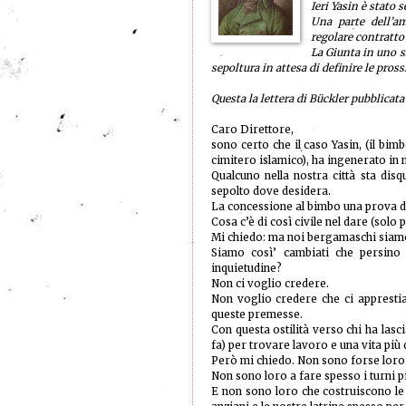
Ieri Yasin è stato 
Una parte dell’a
regolare contratto
La Giunta in uno s
sepoltura in attesa di definire le pros
Questa la lettera di Bückler pubblicat
Caro Direttore,
sono certo che il caso Yasin, (il bimb
cimitero islamico), ha ingenerato in
Qualcuno nella nostra città sta di
sepolto dove desidera.
La concessione al bimbo una prova di
Cosa c’è di così civile nel dare (solo
Mi chiedo: ma noi bergamaschi siamo
Siamo così’ cambiati che persino l
inquietudine?
Non ci voglio credere.
Non voglio credere che ci appresti
queste premesse.
Con questa ostilità verso chi ha las
fa) per trovare lavoro e una vita più 
Però mi chiedo. Non sono forse loro c
Non sono loro a fare spesso i turni 
E non sono loro che costruiscono le 