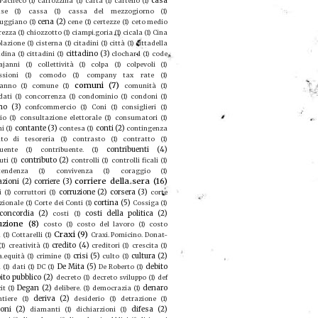
casa
 Pacheco
(1)
carrozzina
(1)
carta
(1)
cartello
(1)
se
(1)
cassa
(1)
cassa del mezzogiorno
(1)
cena
(2)
ruggiano
(1)
cene
(1)
certezze
(1)
ceto medio
rezza
(1)
chiozzotto
(1)
ciampi.goria
(1)
cicala
(1)
Cina
olazione
(1)
cisterna
(1)
citadini
(1)
città
(1)
cittadella
cittadino
(3)
adina
(1)
cittadini
(1)
clochard
(1)
code
ajanni
(1)
collettività
(1)
colpa
(1)
colpevoli
(1)
sioni
(1)
comodo
(1)
company tax rate
(1)
comuni
(7)
eanno
(1)
comune
(1)
comunità
(1)
dati
(1)
concorrenza
(1)
condominio
(1)
condoni
(1)
no
(3)
confcommercio
(1)
Coni
(1)
consiglieri
(1)
io
(1)
consultazione elettorale
(1)
consumatori
(1)
contante
(3)
conti
(2)
mi
(1)
contesa
(1)
contingenza
to di tesoreria
(1)
contrasto
(1)
contratto
(1)
contribuenti
(4)
buente
(1)
contribuente.
(1)
contributo
(2)
uti
(1)
controlli
(1)
controlli ficali
(1)
tendenza
(1)
convivenza
(1)
coraggio
(1)
corriere della sera
(16)
azioni
(2)
corriere
(3)
corruzione
(2)
corsera
(3)
i
(1)
corruttori
(1)
corte
cortina
(5)
zionale
(1)
Corte dei Conti
(1)
Cossiga
(1)
concordia
(2)
costi della politica
(2)
costi
(1)
uzione
(8)
costo
(1)
costo del lavoro
(1)
costo
Craxi
(9)
a
(1)
Cottarelli
(1)
Craxi. Pomicino. Donat-
credito
(4)
(1)
creatività
(1)
creditori
(1)
crescita
(1)
crisi
(5)
cultura
(2)
a.equità
(1)
crimine
(1)
culto
(1)
De Mita
(5)
debito
u
(1)
dati
(1)
DC
(1)
De Roberto
(1)
ito pubblico
(2)
decreto
(1)
decreto sviluppo
(1)
def
Degan
(2)
denaro
it
(1)
delibere.
(1)
democrazia
(1)
deriva
(2)
ntiere
(1)
desiderio
(1)
detrazione
(1)
ioni
(2)
difesa
(2)
diamanti
(1)
dichiarzioni
(1)