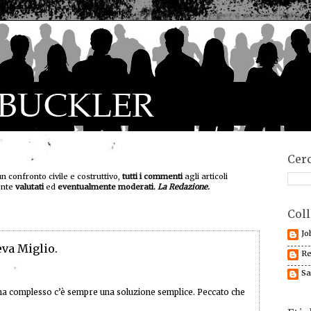
Cerc
un confronto civile e costruttivo,
tutti i commenti
agli articoli
ente
valutati
ed
eventualmente moderati.
La Redazione.
Coll
Jo
eva Miglio.
Re
Sa
a complesso c’è sempre una soluzione semplice. Peccato che