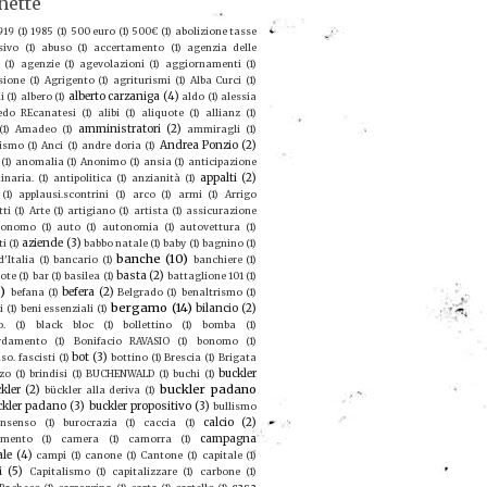
hette
919
(1)
1985
(1)
500 euro
(1)
500€
(1)
abolizione tasse
sivo
(1)
abuso
(1)
accertamento
(1)
agenzia delle
(1)
agenzie
(1)
agevolazioni
(1)
aggiornamenti
(1)
sione
(1)
Agrigento
(1)
agriturismi
(1)
Alba Curci
(1)
alberto carzaniga
(4)
i
(1)
albero
(1)
aldo
(1)
alessia
redo REcanatesi
(1)
alibi
(1)
aliquote
(1)
allianz
(1)
amministratori
(2)
(1)
Amadeo
(1)
ammiragli
(1)
Andrea Ponzio
(2)
ismo
(1)
Anci
(1)
andre doria
(1)
(1)
anomalia
(1)
Anonimo
(1)
ansia
(1)
anticipazione
appalti
(2)
inaria.
(1)
antipolitica
(1)
anzianità
(1)
(1)
applausi.scontrini
(1)
arco
(1)
armi
(1)
Arrigo
tti
(1)
Arte
(1)
artigiano
(1)
artista
(1)
assicurazione
ronomo
(1)
auto
(1)
autonomia
(1)
autovettura
(1)
aziende
(3)
ti
(1)
babbo natale
(1)
baby
(1)
bagnino
(1)
banche
(10)
'Italia
(1)
bancario
(1)
banchiere
(1)
basta
(2)
ote
(1)
bar
(1)
basilea
(1)
battaglione 101
(1)
9)
befera
(2)
befana
(1)
Belgrado
(1)
benaltrismo
(1)
bergamo
(14)
bilancio
(2)
i
(1)
beni essenziali
(1)
o.
(1)
black bloc
(1)
bollettino
(1)
bomba
(1)
rdamento
(1)
Bonifacio RAVASIO
(1)
bonomo
(1)
bot
(3)
so. fascisti
(1)
bottino
(1)
Brescia
(1)
Brigata
buckler
zo
(1)
brindisi
(1)
BUCHENWALD
(1)
buchi
(1)
buckler padano
kler
(2)
bückler alla deriva
(1)
ckler padano
(3)
buckler propositivo
(3)
bullismo
calcio
(2)
nsenso
(1)
burocrazia
(1)
caccia
(1)
campagna
amento
(1)
camera
(1)
camorra
(1)
ale
(4)
campi
(1)
canone
(1)
Cantone
(1)
capitale
(1)
i
(5)
Capitalismo
(1)
capitalizzare
(1)
carbone
(1)