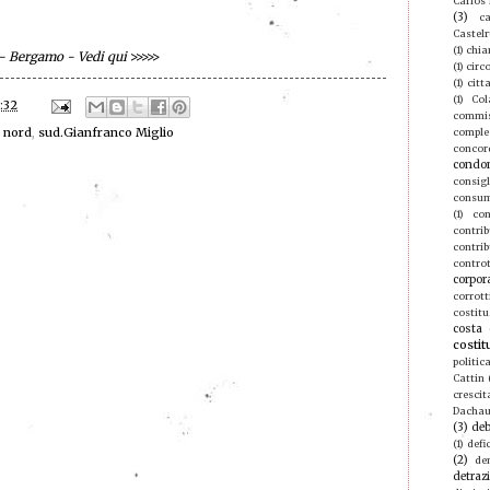
Carlos
(3)
ca
Castel
(1)
chia
 - Bergamo - Vedi qui
>>>>>
(1)
circ
(1)
citt
(1)
Col
:32
commis
,
nord
,
sud.Gianfranco Miglio
compl
concor
condo
consigl
consu
(1)
con
contri
contrib
contro
corpor
corrott
costitu
costa 
costit
politic
Cattin
crescit
Dacha
(3)
deb
(1)
defic
(2)
de
detraz