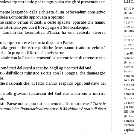
Etic
soleva ripetere mio padre ogni volta che gli si presentava un
117
(1)
1
 mente leggendo della richiesta di un referendum consultivo
(1)
abu
 della Lombardia approvata a Spirano.
entrate
hé siamo ormai abituati a certe sparate. Sparate che hanno
aggres
albergh
ito ritornello per cui il Nord paga e il Sud scialacqua.
(1)
Alf
la Lombardia, locomotiva d’Italia, ha una velocità diversa
altare
anatoc
nori, ripercorrere la storia di questo Paese.
angelo
alla gente che certe politiche (che hanno tradotto velocità
straord
che fu proprio il Nord a beneficiarne.
appelli
nale con la Francia consentì al settentrione di ottenere una
Benede
(1)
ast
avvoca
enditori del Nord a scapito degli agricoltori del Sud.
Banca d
906 dall’allora ministro Fortis con la Spagna, che danneggiò
bancon
ne.
bce
(
iche nazionali che, di fatto, hanno respinto ogni tentativo del
bengod
bilanci
i molti giovani fantaccini del Sud che andarono a morire
bomba
o).
Bortola
28 mar
esto Paese non si può fare a meno di affermare che: “
Tutte le
(3)
büc
economiche-finanziarie alternative, il Meridione è stato di fatto
(8)
bü
(1)
buo
cambi
elettor
capital