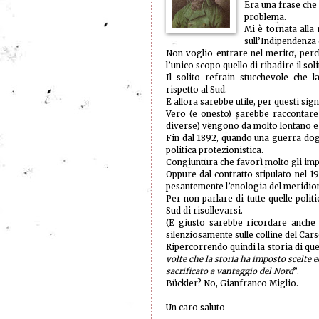
Era una frase che 
problema.
Mi è tornata alla
sull’Indipendenza
Non voglio entrare nel merito, perc
l’unico scopo quello di ribadire il sol
Il solito refrain stucchevole che 
rispetto al Sud.
E allora sarebbe utile, per questi sig
Vero (e onesto) sarebbe raccontare 
diverse) vengono da molto lontano e 
Fin dal 1892, quando una guerra doga
politica protezionistica.
Congiuntura che favorì molto gli impr
Oppure dal contratto stipulato nel 1
pesantemente l’enologia del meridio
Per non parlare di tutte quelle polit
Sud di risollevarsi.
(E giusto sarebbe ricordare anche 
silenziosamente sulle colline del Cars
Ripercorrendo quindi la storia di qu
volte che la storia ha imposto scelte 
sacrificato a vantaggio del Nord
”.
Bückler? No, Gianfranco Miglio.
Un caro saluto