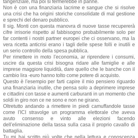
tangenziale, ma poi si fermerebbe in panne.
Non è con una finanziaria lacrime e sangue che si risolve
una crisi che ha origini storiche consolidate di mal gestione
e sprechi del denaro pubblico.
Il sig. Monti con questa manovra di nuove tasse recupererà
cifre irrisorie rispetto al fabbisogno probabilmente solo per
far contenti i nostri partner europei che ci osservano, ma la
vera ricetta anticrisi erano i tagli delle spese folli e inutili e
un serio controllo della spesa pubblica.
Per rimettere in moto l'economia, ar riprendere i consumi,
uscire da questa crisi bisogna ridare alle famiglie e alle
imprese maggiore liquidità, dare quello che le banche con il
cambio lira -euro hanno tolto come potere di acquisto.
Questo è l'esempio per farti capire il mio pensiero riguardo
una finanziaria inutile, che pensa solo a deprimere imprese
e cittadini con tasse e aumenti carburanti in un momento che
soldi in giro non ce ne sono e non ne girano.
Oltretutto andando a rimettere in piedi camuffandole tasse
come l'ICI stravolge un programma elettorale che aveva
avuto consenso e vinto alle elezioni facendo
dell'eliminazione della tassa sulla casa il proprio cavallo di
battaglia.
Tu mi hai scritto più volte che nella lettura e conoscenza