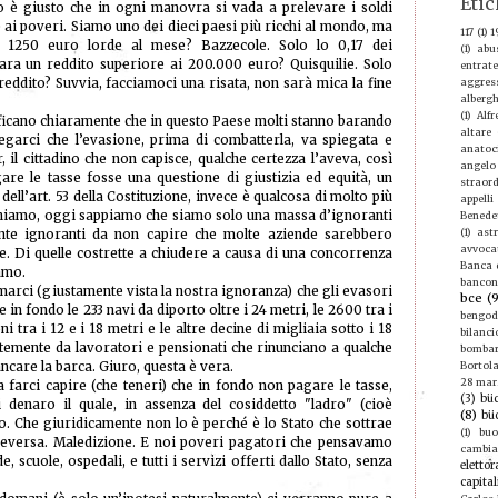
Etic
o è giusto che in ogni manovra si vada a prelevare i soldi
 ai poveri. Siamo uno dei dieci paesi più ricchi al mondo, ma
117
(1)
1
 1250 euro lorde al mese? Bazzecole. Solo lo 0,17 dei
(1)
abu
iara un reddito superiore ai 200.000 euro? Quisquilie. Solo
entrate
 reddito? Suvvia, facciamoci una risata, non sarà mica la fine
aggres
albergh
(1)
Alf
tificano chiaramente che in questo Paese molti stanno barando
altare
egarci che l’evasione, prima di combatterla, va spiegata e
anatoc
 il cittadino che non capisce, qualche certezza l’aveva, così
angelo
are le tasse fosse una questione di giustizia ed equità, un
straord
o dell’art. 53 della Costituzione, invece è qualcosa di molto più
appelli
paghiamo, oggi sappiamo che siamo solo una massa d’ignoranti
Benede
(1)
ast
ente ignoranti da non capire che molte aziende sarebbero
avvoca
e. Di quelle costrette a chiudere a causa di una concorrenza
Banca d
amo.
bancon
rmarci (giustamente vista la nostra ignoranza) che gli evasori
bce
(
e in fondo le 233 navi da diporto oltre i 24 metri, le 2600 tra i
bengod
i tra i 12 e i 18 metri e le altre decine di migliaia sotto i 18
bilanci
ntemente da lavoratori e pensionati che rinunciano a qualche
bomba
ancare la barca. Giuro, questa è vera.
Bortola
28 mar
a farci capire (che teneri) che in fondo non pagare le tasse,
(3)
büc
i denaro il quale, in assenza del cosiddetto "ladro" (cioè
(8)
bü
. Che giuridicamente non lo è perché è lo Stato che sottrae
(1)
buo
iceversa. Maledizione. E noi poveri pagatori che pensavamo
cambi
de, scuole, ospedali, e tutti i servizi offerti dallo Stato, senza
elettor
capital