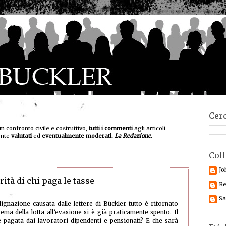
Cerc
un confronto civile e costruttivo,
tutti i commenti
agli articoli
ente
valutati
ed
eventualmente moderati.
La Redazione.
Coll
Jo
rità di chi paga le tasse
Re
Sa
dignazione causata dalle lettere di Bückler tutto è ritornato
 tema della lotta all’evasione si è già praticamente spento. Il
è pagata dai lavoratori dipendenti e pensionati? E che sarà