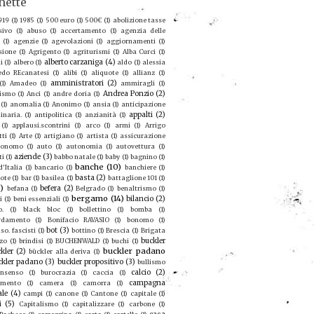
hette
919
(1)
1985
(1)
500 euro
(1)
500€
(1)
abolizione tasse
sivo
(1)
abuso
(1)
accertamento
(1)
agenzia delle
(1)
agenzie
(1)
agevolazioni
(1)
aggiornamenti
(1)
sione
(1)
Agrigento
(1)
agriturismi
(1)
Alba Curci
(1)
alberto carzaniga
(4)
i
(1)
albero
(1)
aldo
(1)
alessia
redo REcanatesi
(1)
alibi
(1)
aliquote
(1)
allianz
(1)
amministratori
(2)
(1)
Amadeo
(1)
ammiragli
(1)
Andrea Ponzio
(2)
ismo
(1)
Anci
(1)
andre doria
(1)
(1)
anomalia
(1)
Anonimo
(1)
ansia
(1)
anticipazione
appalti
(2)
inaria.
(1)
antipolitica
(1)
anzianità
(1)
(1)
applausi.scontrini
(1)
arco
(1)
armi
(1)
Arrigo
tti
(1)
Arte
(1)
artigiano
(1)
artista
(1)
assicurazione
ronomo
(1)
auto
(1)
autonomia
(1)
autovettura
(1)
aziende
(3)
ti
(1)
babbo natale
(1)
baby
(1)
bagnino
(1)
banche
(10)
'Italia
(1)
bancario
(1)
banchiere
(1)
basta
(2)
ote
(1)
bar
(1)
basilea
(1)
battaglione 101
(1)
9)
befera
(2)
befana
(1)
Belgrado
(1)
benaltrismo
(1)
bergamo
(14)
bilancio
(2)
i
(1)
beni essenziali
(1)
o.
(1)
black bloc
(1)
bollettino
(1)
bomba
(1)
rdamento
(1)
Bonifacio RAVASIO
(1)
bonomo
(1)
bot
(3)
so. fascisti
(1)
bottino
(1)
Brescia
(1)
Brigata
buckler
zo
(1)
brindisi
(1)
BUCHENWALD
(1)
buchi
(1)
buckler padano
kler
(2)
bückler alla deriva
(1)
ckler padano
(3)
buckler propositivo
(3)
bullismo
calcio
(2)
nsenso
(1)
burocrazia
(1)
caccia
(1)
campagna
amento
(1)
camera
(1)
camorra
(1)
ale
(4)
campi
(1)
canone
(1)
Cantone
(1)
capitale
(1)
i
(5)
Capitalismo
(1)
capitalizzare
(1)
carbone
(1)