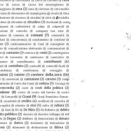
casa
 Pacheco
(1)
carrozzina
(1)
carta
(1)
cartello
(1)
se
(1)
cassa
(1)
cassa del mezzogiorno
(1)
cena
(2)
ruggiano
(1)
cene
(1)
certezze
(1)
ceto medio
rezza
(1)
chiozzotto
(1)
ciampi.goria
(1)
cicala
(1)
Cina
olazione
(1)
cisterna
(1)
citadini
(1)
città
(1)
cittadella
cittadino
(3)
adina
(1)
cittadini
(1)
clochard
(1)
code
ajanni
(1)
collettività
(1)
colpa
(1)
colpevoli
(1)
sioni
(1)
comodo
(1)
company tax rate
(1)
comuni
(7)
eanno
(1)
comune
(1)
comunità
(1)
dati
(1)
concorrenza
(1)
condominio
(1)
condoni
(1)
no
(3)
confcommercio
(1)
Coni
(1)
consiglieri
(1)
io
(1)
consultazione elettorale
(1)
consumatori
(1)
contante
(3)
conti
(2)
mi
(1)
contesa
(1)
contingenza
to di tesoreria
(1)
contrasto
(1)
contratto
(1)
contribuenti
(4)
buente
(1)
contribuente.
(1)
contributo
(2)
uti
(1)
controlli
(1)
controlli ficali
(1)
tendenza
(1)
convivenza
(1)
coraggio
(1)
corriere della sera
(16)
azioni
(2)
corriere
(3)
corruzione
(2)
corsera
(3)
i
(1)
corruttori
(1)
corte
cortina
(5)
zionale
(1)
Corte dei Conti
(1)
Cossiga
(1)
concordia
(2)
costi della politica
(2)
costi
(1)
uzione
(8)
costo
(1)
costo del lavoro
(1)
costo
Craxi
(9)
a
(1)
Cottarelli
(1)
Craxi. Pomicino. Donat-
credito
(4)
(1)
creatività
(1)
creditori
(1)
crescita
(1)
crisi
(5)
cultura
(2)
a.equità
(1)
crimine
(1)
culto
(1)
De Mita
(5)
debito
u
(1)
dati
(1)
DC
(1)
De Roberto
(1)
ito pubblico
(2)
decreto
(1)
decreto sviluppo
(1)
def
Degan
(2)
denaro
it
(1)
delibere.
(1)
democrazia
(1)
deriva
(2)
ntiere
(1)
desiderio
(1)
detrazione
(1)
ioni
(2)
difesa
(2)
diamanti
(1)
dichiarzioni
(1)