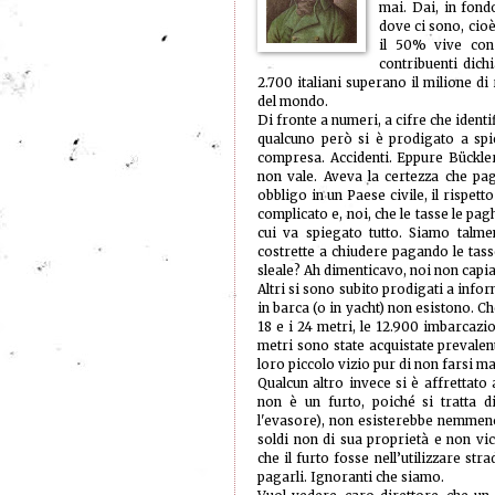
mai. Dai, in fond
dove ci sono, cioè
il 50% vive con
contribuenti dich
2.700 italiani superano il milione di
del mondo.
Di fronte a numeri, a cifre che iden
qualcuno però si è prodigato a spi
compresa. Accidenti. Eppure Bückler,
non vale. Aveva la certezza che pag
obbligo in un Paese civile, il rispett
complicato e, noi, che le tasse le 
cui va spiegato tutto. Siamo talm
costrette a chiudere pagando le tass
sleale? Ah dimenticavo, noi non capi
Altri si sono subito prodigati a info
in barca (o in yacht) non esistono. Ch
18 e i 24 metri, le 12.900 imbarcazion
metri sono state acquistate prevale
loro piccolo vizio pur di non farsi m
Qualcun altro invece si è affrettato 
non è un furto, poiché si tratta d
l'evasore), non esisterebbe nemmeno
soldi non di sua proprietà e non v
che il furto fosse nell’utilizzare stra
pagarli. Ignoranti che siamo.