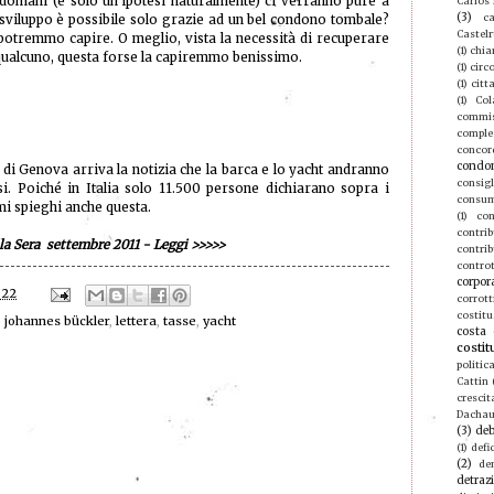
 domani (è solo un’ipotesi naturalmente) ci verranno pure a
Carlos
(3)
ca
o sviluppo è possibile solo grazie ad un bel condono tombale?
Castel
 potremmo capire. O meglio, vista la necessità di recuperare
(1)
chia
qualcuno, questa forse la capiremmo benissimo.
(1)
circ
(1)
citt
(1)
Col
commis
compl
concor
condo
 di Genova arriva la notizia che la barca e lo yacht andranno
consigl
si. Poiché in Italia solo 11.500 persone dichiarano sopra i
consu
i spieghi anche questa.
(1)
con
contri
lla Sera settembre 2011 - Leggi
>>>>>
contrib
contro
corpor
:22
corrott
costitu
,
johannes bückler
,
lettera
,
tasse
,
yacht
costa 
costit
politic
Cattin
crescit
Dacha
(3)
deb
(1)
defic
(2)
de
detraz