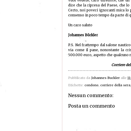
Vuol vedere, caro direttore, che un
dire che la ripresa del Paese, che l
Certo, noi poveri ignoranti mica lo
consenso in poco tempo da parte di 
Un caro saluto
Johannes Bückler
P.S. Nel frattempo dal salone nautico
via come il pane, nonostante la cri
500.000 euro, aspetto che qualcuno m
Corriere de
Pubblicato da
Johannes Buckler
alle
11
Etichette:
condono
,
corriere della sera
Nessun commento:
Posta un commento