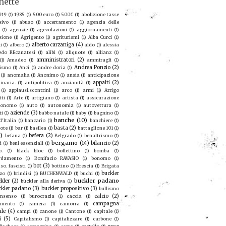
hette
919
(1)
1985
(1)
500 euro
(1)
500€
(1)
abolizione tasse
sivo
(1)
abuso
(1)
accertamento
(1)
agenzia delle
(1)
agenzie
(1)
agevolazioni
(1)
aggiornamenti
(1)
sione
(1)
Agrigento
(1)
agriturismi
(1)
Alba Curci
(1)
alberto carzaniga
(4)
i
(1)
albero
(1)
aldo
(1)
alessia
redo REcanatesi
(1)
alibi
(1)
aliquote
(1)
allianz
(1)
amministratori
(2)
(1)
Amadeo
(1)
ammiragli
(1)
Andrea Ponzio
(2)
ismo
(1)
Anci
(1)
andre doria
(1)
(1)
anomalia
(1)
Anonimo
(1)
ansia
(1)
anticipazione
appalti
(2)
inaria.
(1)
antipolitica
(1)
anzianità
(1)
(1)
applausi.scontrini
(1)
arco
(1)
armi
(1)
Arrigo
tti
(1)
Arte
(1)
artigiano
(1)
artista
(1)
assicurazione
ronomo
(1)
auto
(1)
autonomia
(1)
autovettura
(1)
aziende
(3)
ti
(1)
babbo natale
(1)
baby
(1)
bagnino
(1)
banche
(10)
'Italia
(1)
bancario
(1)
banchiere
(1)
basta
(2)
ote
(1)
bar
(1)
basilea
(1)
battaglione 101
(1)
9)
befera
(2)
befana
(1)
Belgrado
(1)
benaltrismo
(1)
bergamo
(14)
bilancio
(2)
i
(1)
beni essenziali
(1)
o.
(1)
black bloc
(1)
bollettino
(1)
bomba
(1)
rdamento
(1)
Bonifacio RAVASIO
(1)
bonomo
(1)
bot
(3)
so. fascisti
(1)
bottino
(1)
Brescia
(1)
Brigata
buckler
zo
(1)
brindisi
(1)
BUCHENWALD
(1)
buchi
(1)
buckler padano
kler
(2)
bückler alla deriva
(1)
ckler padano
(3)
buckler propositivo
(3)
bullismo
calcio
(2)
nsenso
(1)
burocrazia
(1)
caccia
(1)
campagna
amento
(1)
camera
(1)
camorra
(1)
ale
(4)
campi
(1)
canone
(1)
Cantone
(1)
capitale
(1)
i
(5)
Capitalismo
(1)
capitalizzare
(1)
carbone
(1)