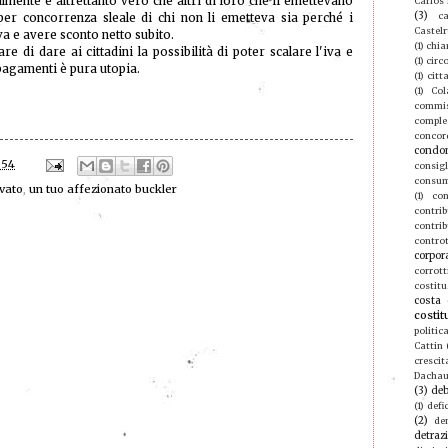
mente è altrettanto vero che altri di loro che li emettevano
Carlos
(3)
ca
 per concorrenza sleale di chi non li emetteva sia perché i
Castel
va e avere sconto netto subito.
(1)
chia
are di dare ai cittadini la possibilità di poter scalare l'iva e
(1)
circ
 pagamenti è pura utopia.
(1)
citt
(1)
Col
commis
compl
concor
condo
:54
consigl
consu
ivato
,
un tuo affezionato buckler
(1)
con
contri
contrib
contro
corpor
corrott
costitu
costa 
costit
politic
Cattin
crescit
Dacha
(3)
deb
(1)
defic
(2)
de
detraz