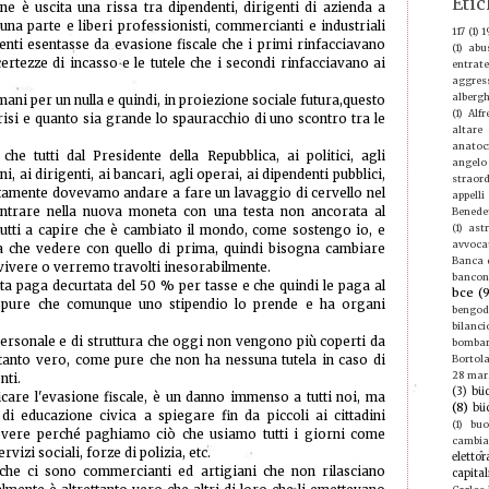
Etic
e è uscita una rissa tra dipendenti, dirigenti di azienda a
una parte e liberi professionisti, commercianti e industriali
117
(1)
1
venti esentasse da evasione fiscale che i primi rinfacciavano
(1)
abu
certezze di incasso e le tutele che i secondi rinfacciavano ai
entrate
aggres
albergh
 mani per un nulla e quindi, in proiezione sociale futura,questo
(1)
Alf
risi e quanto sia grande lo spauracchio di uno scontro tra le
altare
anatoc
e tutti dal Presidente della Repubblica, ai politici, agli
angelo
i, ai dirigenti, ai bancari, agli operai, ai dipendenti pubblici,
straord
istintamente dovevamo andare a fare un lavaggio di cervello nel
appelli
entrare nella nuova moneta con una testa non ancorata al
Benede
(1)
ast
tutti a capire che è cambiato il mondo, come sostengo io, e
avvoca
 che vedere con quello di prima, quindi bisogna cambiare
Banca d
 vivere o verremo travolti inesorabilmente.
bancon
ta paga decurtata del 50 % per tasse e che quindi le paga al
bce
(
pure che comunque uno stipendio lo prende e ha organi
bengod
bilanci
personale e di struttura che oggi non vengono più coperti da
bomba
ttanto vero, come pure che non ha nessuna tutela in caso di
Bortola
28 mar
nti.
(3)
büc
icare l'evasione fiscale, è un danno immenso a tutti noi, ma
(8)
bü
i educazione civica a spiegare fin da piccoli ai cittadini
(1)
buo
dovere perché paghiamo ciò che usiamo tutti i giorni come
cambi
rvizi sociali, forze di polizia, etc.
elettor
che ci sono commercianti ed artigiani che non rilasciano
capital