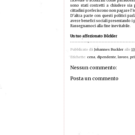
ricevute o scontrini come paradossal
sono stati costretti a chiudere sia
cittadini preferiscono non pagare l'i
D'altra parte con questi politici parl
avere benefici sociali presentando i
Rassegnamoci alla fine inevitabile.
Un tuo affezionato Bückler
Pubblicato da
Johannes Buckler
alle
13
Etichette:
cena
,
dipendente
,
lavoro
,
pr
Nessun commento:
Posta un commento