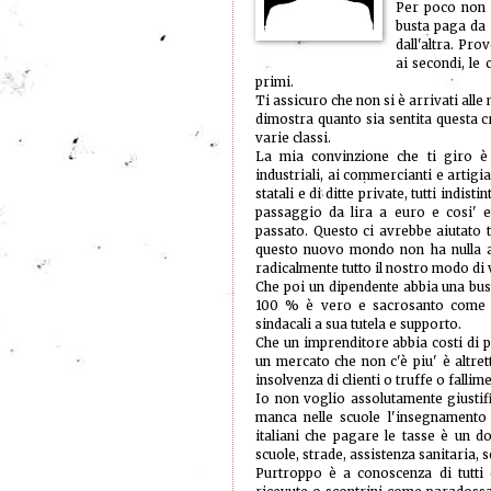
Per poco non n
busta paga da 
dall'altra. Pro
ai secondi, le 
primi.
Ti assicuro che non si è arrivati alle
dimostra quanto sia sentita questa c
varie classi.
La mia convinzione che ti giro è ch
industriali, ai commercianti e artigian
statali e di ditte private, tutti ind
passaggio da lira a euro e cosi' 
passato. Questo ci avrebbe aiutato 
questo nuovo mondo non ha nulla a
radicalmente tutto il nostro modo di
Che poi un dipendente abbia una bus
100 % è vero e sacrosanto come 
sindacali a sua tutela e supporto.
Che un imprenditore abbia costi di 
un mercato che non c'è piu' è altre
insolvenza di clienti o truffe o fallime
Io non voglio assolutamente giustif
manca nelle scuole l'insegnamento d
italiani che pagare le tasse è un 
scuole, strade, assistenza sanitaria, se
Purtroppo è a conoscenza di tutti 