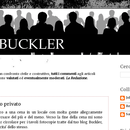
Cerc
un confronto civile e costruttivo,
tutti i commenti
agli articoli
ente
valutati
ed
eventualmente moderati.
La Redazione.
Coll
Jo
o privato
Re
ro a una cena in un locale con molta gente allegramente
Sa
rsare del più e del meno. Verso la fine della cena mi sono
 circolare per i tavoli fotocopie tratte dal tuo blog Buckler,
ita' dello stesso.