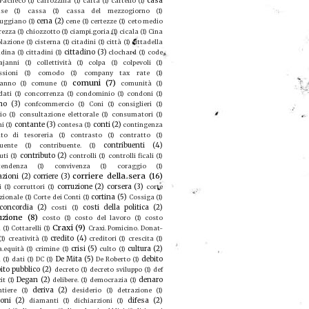
casa
 Pacheco
(1)
carrozzina
(1)
carta
(1)
cartello
(1)
se
(1)
cassa
(1)
cassa del mezzogiorno
(1)
cena
(2)
ruggiano
(1)
cene
(1)
certezze
(1)
ceto medio
rezza
(1)
chiozzotto
(1)
ciampi.goria
(1)
cicala
(1)
Cina
olazione
(1)
cisterna
(1)
citadini
(1)
città
(1)
cittadella
cittadino
(3)
adina
(1)
cittadini
(1)
clochard
(1)
code
ajanni
(1)
collettività
(1)
colpa
(1)
colpevoli
(1)
sioni
(1)
comodo
(1)
company tax rate
(1)
comuni
(7)
eanno
(1)
comune
(1)
comunità
(1)
dati
(1)
concorrenza
(1)
condominio
(1)
condoni
(1)
no
(3)
confcommercio
(1)
Coni
(1)
consiglieri
(1)
io
(1)
consultazione elettorale
(1)
consumatori
(1)
contante
(3)
conti
(2)
mi
(1)
contesa
(1)
contingenza
to di tesoreria
(1)
contrasto
(1)
contratto
(1)
contribuenti
(4)
buente
(1)
contribuente.
(1)
contributo
(2)
uti
(1)
controlli
(1)
controlli ficali
(1)
tendenza
(1)
convivenza
(1)
coraggio
(1)
corriere della sera
(16)
azioni
(2)
corriere
(3)
corruzione
(2)
corsera
(3)
i
(1)
corruttori
(1)
corte
cortina
(5)
zionale
(1)
Corte dei Conti
(1)
Cossiga
(1)
concordia
(2)
costi della politica
(2)
costi
(1)
uzione
(8)
costo
(1)
costo del lavoro
(1)
costo
Craxi
(9)
a
(1)
Cottarelli
(1)
Craxi. Pomicino. Donat-
credito
(4)
(1)
creatività
(1)
creditori
(1)
crescita
(1)
crisi
(5)
cultura
(2)
a.equità
(1)
crimine
(1)
culto
(1)
De Mita
(5)
debito
u
(1)
dati
(1)
DC
(1)
De Roberto
(1)
ito pubblico
(2)
decreto
(1)
decreto sviluppo
(1)
def
Degan
(2)
denaro
it
(1)
delibere.
(1)
democrazia
(1)
deriva
(2)
ntiere
(1)
desiderio
(1)
detrazione
(1)
ioni
(2)
difesa
(2)
diamanti
(1)
dichiarzioni
(1)